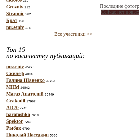
216
Последние фотогр
Grozniy
212
Сейчас нет новых
Strannic
202
Брат
198
mr.seniv
174
Все участники >>
Топ 15
по количеству публикаций:
mr.seniv
45225
Скилеф
40848
Галина Шаненко
32703
МНМ
26542
Магаз Анатолий
25449
Crakodil
17967
AD70
7743
haratoshka
7618
Spektor
7249
Рыбак
6790
Николай Наседкин
5090