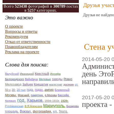
Друзья учас
Всего
523438
фотографий в
300789
постах
в
5257
категориях.
Друзья не найден
Это важно
О проекте
Вопросы и ответы
Рекомендуем
Отказ от ответственности
Стена у
Правообладателям
Реклама на проекте
2014-05-20 
Слова для поиска:
Админист
день ЭтоР
Валуйский
Иваницкий
Крестный
Иосифа
направили
Ровно
Белгородского
Вейнбаум
Меловые
заводы
Зайцев
Мелозавод
Крещатик
магистрат
досекин
ст.
ампир
50-х
20-
20-тые
года.
годах.
Блаженный
Москвы.
Мовзаей.
памятник.
р.Москва
Бассейн.
2017-05-20 
год.
Харьков.
Колокол.
1934г.1910г.
1928г.
проекта -
Мариуполь.
Рлтёмкинская
Ф.Я.Алексеев
Базарова
ул.
площадь.
Вокзал.
фотография.
Театр.