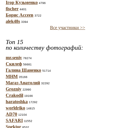
Ігор Кузьменко
4796
fischer
4401
Борис Ассеев
3722
alek48s
3394
Все участники >>
Топ 15
по количеству фотографий:
mr.seniv
78274
Скилеф
56681
Галина Шаненко
51714
МНМ
35166
Магаз Анатолий
32292
Grozniy
22990
Crakodil
19166
haratoshka
17292
worldriko
14815
AD70
12104
SAFARI
11552
Spektor
8532