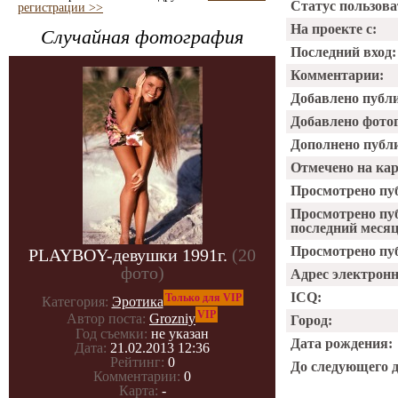
Статус пользова
регистрации >>
На проекте с:
Случайная фотография
Последний вход:
Комментарии:
Добавлено публ
Добавлено фото
Дополнено публ
Отмечено на ка
Просмотрено пу
Просмотрено пу
последний месяц
Просмотрено пуб
PLAYBOY-девушки 1991г.
(20
фото)
Адрес электрон
ICQ:
Только для VIP
Категория:
Эротика
VIP
Автор поста:
Grozniy
Город:
Год съемки:
не указан
Дата рождения:
Дата:
21.02.2013 12:36
Рейтинг:
0
До следующего 
Комментарии:
0
Карта:
-