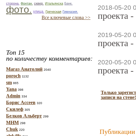
сторона.
Фонтан.
сквер.
Итальянска
Банк.
фото.
2018-05-20 
улица.
Греческая
Гимназия.
проекта -
Все ключевые слова >>
2019-05-20 
проекта -
Топ 15
по количеству комментариев:
2020-05-20 
проекта -
Магаз Анатолий
2040
poroch
1132
sm
865
Yana
398
Только зарегис
Admin
334
записи на стене!
Борис Ассеев
320
Скилеф
305
Белков Альберт
299
МНМ
298
Chuk
Публикации 
220
alek48s