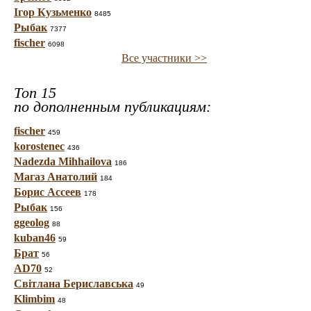
Ігор Кузьменко
8485
Рыбак
7377
fischer
6098
Все участники >>
Топ 15
по дополненным публикациям:
fischer
459
korostenec
436
Nadezda Mihhailova
186
Магаз Анатолий
184
Борис Ассеев
178
Рыбак
156
ggeolog
88
kuban46
59
Брат
56
AD70
52
Світлана Бериславська
49
Klimbim
48