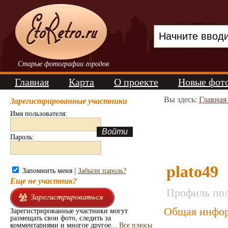
Старые фотографии городов
Главная
Карта
О проекте
Новые фот
Вы здесь:
Главная
Зарегистрированные участники
Имя пользователя:
Пароль:
plato49
Запомнить меня |
Забыли пароль?
Еще не участник?
Профиль пол
Общая инфор
Зарегистрированные участники могут
размещать свои фото, следить за
комментариями и многое другое...
Все плюсы