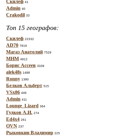
Скилеф
41
Admin
40
Crakodil
33
Топ 15 географов:
Скилеф
22332
AD70
7819
Магаз Анатолий
7529
МНМ
4912
Борис Ассеев
3339
alek48s
1488
Ronny
1390
Белков Альберт
515
VSx86
446
Admin
411
Lounge_Lizard
364
Гудков А.И.
274
Ed4x4
261
OVN
237
Рыковкин Владимир
225