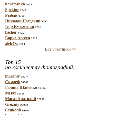
haratoshka
7618
Spektor
7249
Рыбак
6790
Николай Наседкин
5090
Ігор Кузьменко
4796
fischer
4401
Борис Ассеев
3722
alek48s
3394
Все участники >>
Топ 15
по количеству фотографий:
mr.seniv
78274
Скилеф
56681
Галина Шаненко
51714
МНМ
35166
Магаз Анатолий
32292
Grozniy
22990
Crakodil
19166