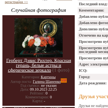
регистрации >>
Последний вход:
Случайная фотография
Комментарии:
Добавлено публ
Добавлено фото
Дополнено публ
Отмечено на ка
Просмотрено пу
Просмотрено пу
последний месяц
Просмотрено пуб
Герберт Дэвис Рихтер. Красная
Адрес электрон
герань, белые астры и
сферическое зеркало
(1 фото)
ICQ:
Город:
Категория:
Картины
VIP
Автор поста:
Галина Шаненко
Дата рождения:
Год съемки:
не указан
Дата:
09.10.2023 22:25
Рейтинг:
0
Друзья учас
Комментарии:
0
Карта:
-
Друзья не найден