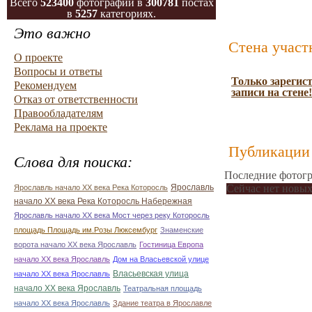
Всего
523400
фотографий в
300781
постах
в
5257
категориях.
Это важно
Стена участ
О проекте
Вопросы и ответы
Только зарегис
Рекомендуем
записи на стене!
Отказ от ответственности
Правообладателям
Реклама на проекте
Публикации 
Слова для поиска:
Последние фотогр
Ярославль
Сейчас нет новых
Ярославль начало ХХ века Река Которосль
начало ХХ века Река Которосль Набережная
Ярославль начало ХХ века Мост через реку Которосль
площадь Площадь им.Розы Люксембург
Знаменские
ворота начало ХХ века Ярославль
Гостиница Европа
начало ХХ века Ярославль
Дом на Власьевской улице
Власьевская улица
начало ХХ века Ярославль
начало ХХ века Ярославль
Театральная площадь
начало ХХ века Ярославль
Здание театра в Ярославле