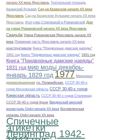
начало ХХ века Ярославль
Театральная площадь
Казанский бульвар
Сад на Казанском начало ХХ века
Ярославль
Сад на Казанском бульваре начало ХХ века
Ярославль
Угол улиц Стрелецкой и Романовской
Дом
на улице Романовской начало ХХ века Ярославль
Свадьба
Улица Романовская Ярославль начало ХХ
века
Пожарная часть Ярославль начало ХХ века
конструктивизм
Книга "Придворные дамские наряды"
1801 год
Книга "Придворные дамские наряды"
1831 год
Книга "Придворные дамские наряды"
мир моды декабрь-
1831 год
1977
январь 1829 год
Мемориал
дореволюционная
ул. Полицейская.
СССР 30-40-х
СССР 30-40-х годов
годов Московская область
Киевская область
СССР 30-40-х годов Сталинрад
СССР 30-40-х годов Крым
Введенский женский
монастырь Орёл начало ХХ века
Богоявленская
церковь Орёл начало ХХ века
Спичечные
этикетки
Ленинград 1942-