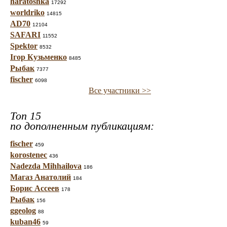
haratoshka
17292
worldriko
14815
AD70
12104
SAFARI
11552
Spektor
8532
Ігор Кузьменко
8485
Рыбак
7377
fischer
6098
Все участники >>
Топ 15
по дополненным публикациям:
fischer
459
korostenec
436
Nadezda Mihhailova
186
Магаз Анатолий
184
Борис Ассеев
178
Рыбак
156
ggeolog
88
kuban46
59