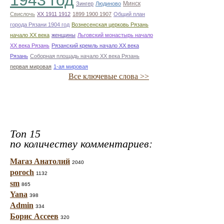
1943 год
Минск
Зингер
Людиново
Свислочь
XX 1911 1912
1899 1900 1907
Общий план
города Рязани 1904 год
Вознесенская церковь Рязань
начало ХХ века
женщины
Льговский монастырь начало
ХХ века Рязань
Рязанский кремль начало ХХ века
Рязань
Соборная площадь начало ХХ века Рязань
первая мировая
1-ая мировая
Все ключевые слова >>
Топ 15
по количеству комментариев:
Магаз Анатолий
2040
poroch
1132
sm
865
Yana
398
Admin
334
Борис Ассеев
320