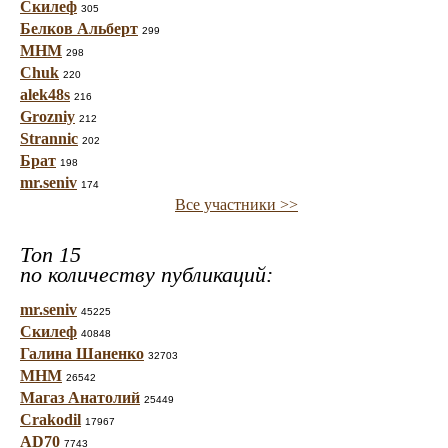
Скилеф
305
Белков Альберт
299
МНМ
298
Chuk
220
alek48s
216
Grozniy
212
Strannic
202
Брат
198
mr.seniv
174
Все участники >>
Топ 15
по количеству публикаций:
mr.seniv
45225
Скилеф
40848
Галина Шаненко
32703
МНМ
26542
Магаз Анатолий
25449
Crakodil
17967
AD70
7743