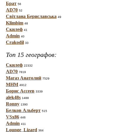
Брат
56
AD70
52
Світлана Бериславська
49
Klimbim
48
Скилеф
41
Admin
40
Crakodil
33
Топ 15 географов:
Скилеф
22332
AD70
7819
Магаз Анатолий
7529
МНМ
4912
Борис Ассеев
3339
alek48s
1488
Ronny
1390
Белков Альберт
515
VSx86
446
Admin
411
Lounge_Lizard
364