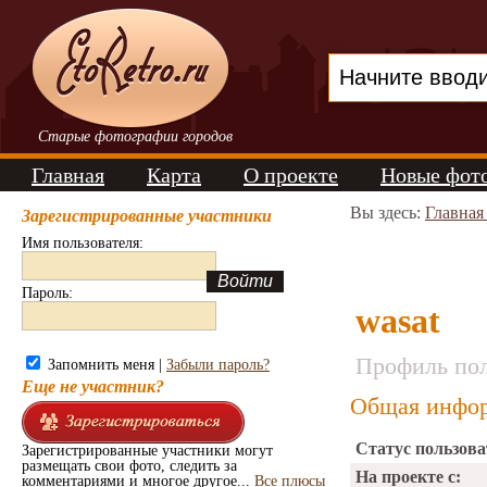
Старые фотографии городов
Главная
Карта
О проекте
Новые фот
Вы здесь:
Главная
Зарегистрированные участники
Имя пользователя:
Пароль:
wasat
Профиль пол
Запомнить меня |
Забыли пароль?
Еще не участник?
Общая инфор
Статус пользова
Зарегистрированные участники могут
размещать свои фото, следить за
На проекте с:
комментариями и многое другое...
Все плюсы