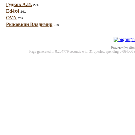
Гудков А.И.
274
Ed4x4
261
OVN
237
Рыковкин Владимир
225
Powered by
4im
Page generated in 0.204779 seconds with 31 queries, spending 0.06400