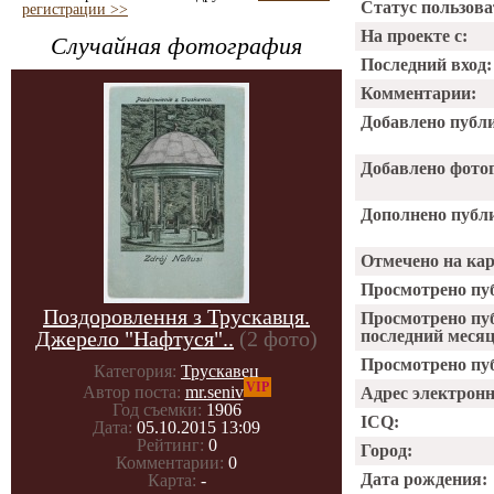
Статус пользова
регистрации >>
На проекте с:
Случайная фотография
Последний вход:
Комментарии:
Добавлено публ
Добавлено фото
Дополнено публ
Отмечено на ка
Просмотрено пу
Поздоровлення з Трускавця.
Просмотрено пу
Джерело "Нафтуся"..
(2 фото)
последний месяц
Просмотрено пуб
Категория:
Трускавец
VIP
Автор поста:
mr.seniv
Адрес электрон
Год съемки:
1906
ICQ:
Дата:
05.10.2015 13:09
Рейтинг:
0
Город:
Комментарии:
0
Дата рождения:
Карта:
-