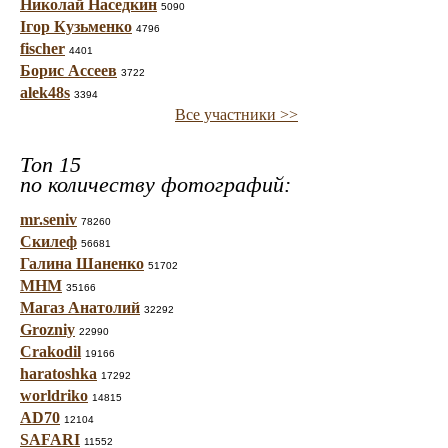
Николай Наседкин
5090
Ігор Кузьменко
4796
fischer
4401
Борис Ассеев
3722
alek48s
3394
Все участники >>
Топ 15
по количеству фотографий:
mr.seniv
78260
Скилеф
56681
Галина Шаненко
51702
МНМ
35166
Магаз Анатолий
32292
Grozniy
22990
Crakodil
19166
haratoshka
17292
worldriko
14815
AD70
12104
SAFARI
11552