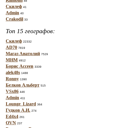
Klimbim
48
Скилеф
41
Admin
40
Crakodil
33
Топ 15 географов:
Скилеф
22332
AD70
7819
Магаз Анатолий
7529
МНМ
4912
Борис Ассеев
3339
alek48s
1488
Ronny
1390
Белков Альберт
515
VSx86
446
Admin
411
Lounge_Lizard
364
Гудков А.И.
274
Ed4x4
261
OVN
237