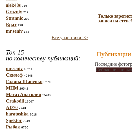
alek48s
216
Grozniy
212
Только зарегис
Strannic
202
записи на стене!
Брат
198
mr.seniv
174
Все участники >>
Топ 15
Публикации 
по количеству публикаций:
Последние фотогр
mr.seniv
Сейчас нет новых
45211
Скилеф
40848
Галина Шаненко
32703
МНМ
26542
Магаз Анатолий
25449
Crakodil
17967
AD70
7743
haratoshka
7618
Spektor
7249
Рыбак
6790