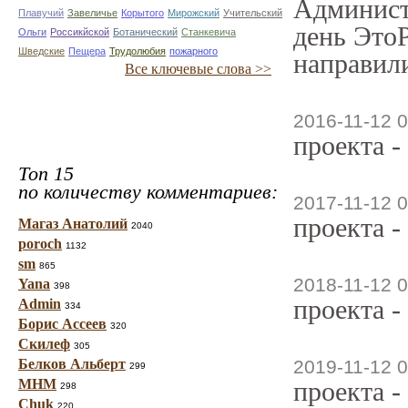
Админист
Плавучий
Завеличье
Корытого
Мирожский
Учительский
день ЭтоР
Ольги
Россикйской
Ботанический
Станкевича
Шведские
Пещера
Трудолюбия
пожарного
направили
Все ключевые слова >>
2016-11-12 0
проекта -
Топ 15
по количеству комментариев:
2017-11-12 0
проекта -
Магаз Анатолий
2040
poroch
1132
sm
865
2018-11-12 0
Yana
398
проекта -
Admin
334
Борис Ассеев
320
Скилеф
305
Белков Альберт
2019-11-12 0
299
МНМ
проекта -
298
Chuk
220