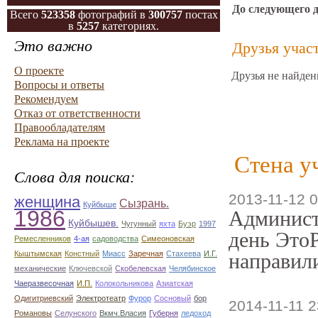
До следующего 
Всего
523358
фотографий в
300757
постах
в
5257
категориях.
Это важно
Друзья учас
О проекте
Друзья не найден
Вопросы и ответы
Рекомендуем
Отказ от ответственности
Правообладателям
Реклама на проекте
Стена у
Слова для поиска:
2013-11-12 0
женщина
Сызрань.
Куйбыше
1986
Админист
Куйбышев.
Чугунный
яхта
Буэр
1997
день ЭтоР
Ремесленников
4-ая
садоводства
Симеоновская
Кыштымская
Констный
Миасс
Заречная
Стахеева
И.Г.
направили
механические
Ключевской
Скобелевская
Челябинское
Чаеразвесочная
И.П.
Колокольникова
Азиатская
Одигитриевский
Электротеатр
Фурор
Сосновый
бор
2014-11-11 2
Романовы
Селунского
Вкмч.Власия
Губерня
ледоход