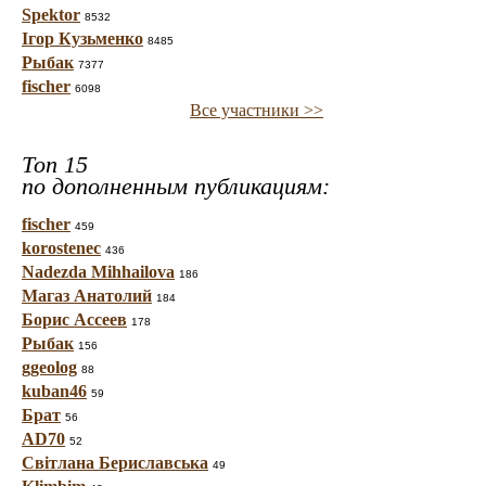
Spektor
8532
Ігор Кузьменко
8485
Рыбак
7377
fischer
6098
Все участники >>
Топ 15
по дополненным публикациям:
fischer
459
korostenec
436
Nadezda Mihhailova
186
Магаз Анатолий
184
Борис Ассеев
178
Рыбак
156
ggeolog
88
kuban46
59
Брат
56
AD70
52
Світлана Бериславська
49