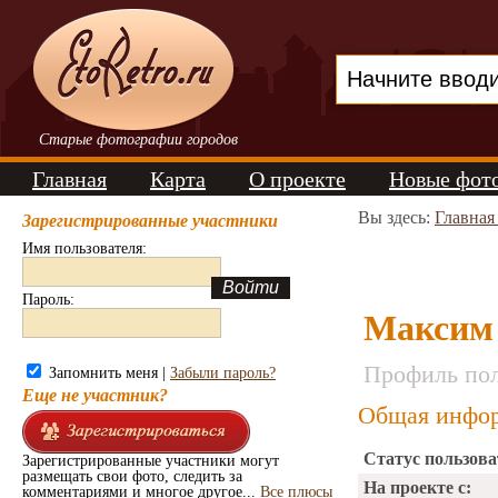
Старые фотографии городов
Главная
Карта
О проекте
Новые фот
Вы здесь:
Главная
Зарегистрированные участники
Имя пользователя:
Пароль:
Максим
Профиль пол
Запомнить меня |
Забыли пароль?
Еще не участник?
Общая инфор
Статус пользова
Зарегистрированные участники могут
размещать свои фото, следить за
На проекте с:
комментариями и многое другое...
Все плюсы