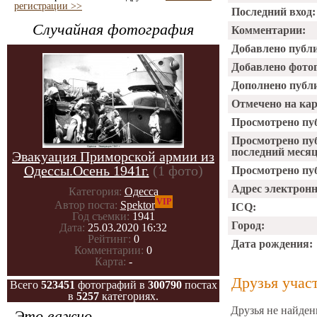
регистрации >>
Последний вход:
Случайная фотография
Комментарии:
Добавлено публ
Добавлено фото
Дополнено публ
Отмечено на ка
Просмотрено пу
Просмотрено пу
последний месяц
Эвакуация Приморской армии из
Одессы.Осень 1941г.
(1 фото)
Просмотрено пуб
Адрес электрон
Категория:
Одесса
VIP
Автор поста:
Spektor
ICQ:
Год съемки:
1941
Город:
Дата:
25.03.2020 16:32
Рейтинг:
0
Дата рождения:
Комментарии:
0
Карта:
-
Друзья учас
Всего
523451
фотографий в
300790
постах
в
5257
категориях.
Друзья не найден
Это важно