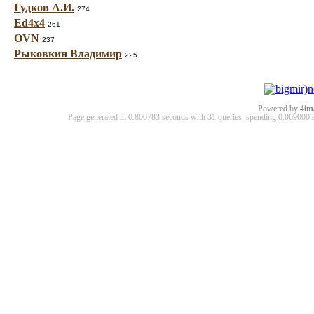
Гудков А.И.
274
Ed4x4
261
OVN
237
Рыковкин Владимир
225
Powered by
4im
Page generated in 0.800783 seconds with 31 queries, spending 0.06900