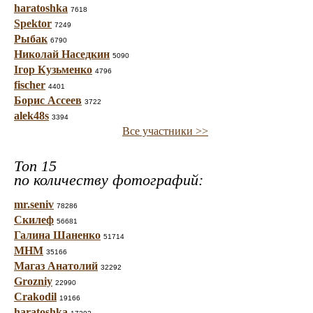
haratoshka
7618
Spektor
7249
Рыбак
6790
Николай Наседкин
5090
Ігор Кузьменко
4796
fischer
4401
Борис Ассеев
3722
alek48s
3394
Все участники >>
Топ 15
по количеству фотографий:
mr.seniv
78286
Скилеф
56681
Галина Шаненко
51714
МНМ
35166
Магаз Анатолий
32292
Grozniy
22990
Crakodil
19166
haratoshka