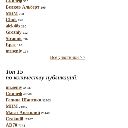
Скилеф
305
Белков Альберт
299
МНМ
298
Chuk
220
alek48s
216
Grozniy
212
Strannic
202
Брат
198
mr.seniv
174
Все участники >>
Топ 15
по количеству публикаций:
mr.seniv
45237
Скилеф
40848
Галина Шаненко
32703
МНМ
26542
Магаз Анатолий
25449
Crakodil
17967
AD70
7743