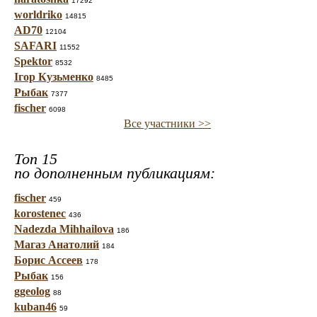
17292
worldriko
14815
AD70
12104
SAFARI
11552
Spektor
8532
Ігор Кузьменко
8485
Рыбак
7377
fischer
6098
Все участники >>
Топ 15
по дополненным публикациям:
fischer
459
korostenec
436
Nadezda Mihhailova
186
Магаз Анатолий
184
Борис Ассеев
178
Рыбак
156
ggeolog
88
kuban46
59