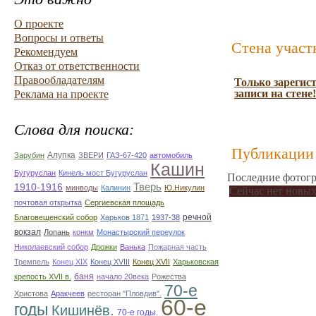
О проекте
Вопросы и ответы
Стена участ
Рекомендуем
Отказ от ответственности
Правообладателям
Только зарегис
записи на стене!
Реклама на проекте
Слова для поиска:
Публикации 
Алупка
Зарубин
ЗВЕРИ
ГАЗ-67-420
автомобиль
Кашин
Бугуруслан
Кинель мост Бугуруслан
Последние фотогр
Тверь
1910-1916
минводы
Калинин
Ю.Никулин
Сейчас нет новых
почтовая открытка
Сергиевская площадь
речной
Благовещенский собор
Харьков 1871
1937-38
вокзал
Лопань
конкм
Монастырский переулок
Николаевский собор
Дрожки
Ванька
Пожарная часть
Тремпель
Конец XIX
Конец XVIII
Конец XVII
Харьковская
баня
крепость XVII в.
начало 20века
Рожества
70-е
Христова
Аракчеев
ресторан "Пловдив".
60-е
годы
Кишинёв.
70-е годы.