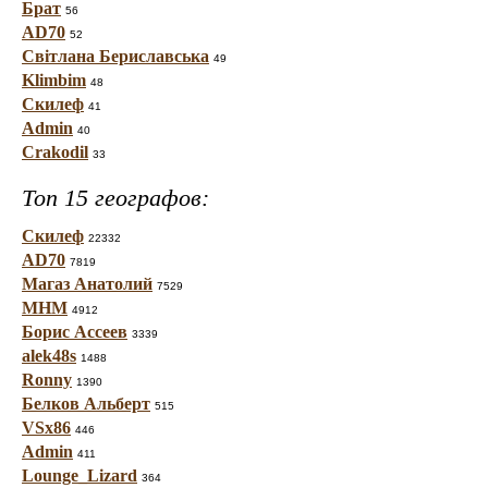
Брат
56
AD70
52
Світлана Бериславська
49
Klimbim
48
Скилеф
41
Admin
40
Crakodil
33
Топ 15 географов:
Скилеф
22332
AD70
7819
Магаз Анатолий
7529
МНМ
4912
Борис Ассеев
3339
alek48s
1488
Ronny
1390
Белков Альберт
515
VSx86
446
Admin
411
Lounge_Lizard
364