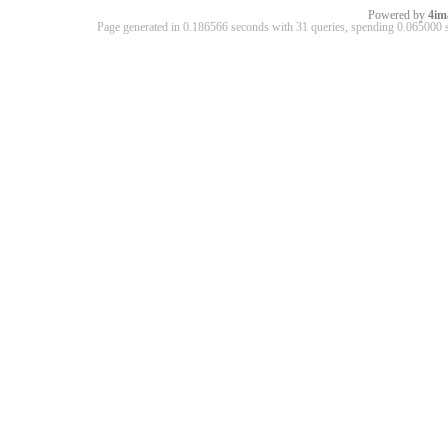
Powered by
4im
Page generated in 0.186566 seconds with 31 queries, spending 0.06500