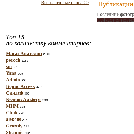
Все ключевые слова >>
Публикации 
Последние фотогр
Сейчас нет новых
Топ 15
по количеству комментариев:
Магаз Анатолий
2040
poroch
1132
sm
865
Yana
398
Admin
334
Борис Ассеев
320
Скилеф
305
Белков Альберт
299
МНМ
298
Chuk
220
alek48s
216
Grozniy
212
Strannic
202