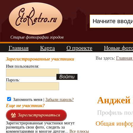
Старые фотографии городов
Главная
Карта
О проекте
Новые фот
Вы здесь:
Главная
Зарегистрированные участники
Имя пользователя:
Пароль:
Анджей
Запомнить меня |
Забыли пароль?
Еще не участник?
Профиль пол
Общая инфор
Зарегистрированные участники могут
размещать свои фото, следить за
комментариями и многое другое...
Все плюсы