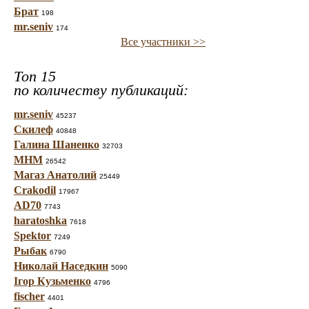
Брат
198
mr.seniv
174
Все участники >>
Топ 15
по количеству публикаций:
mr.seniv
45237
Скилеф
40848
Галина Шаненко
32703
МНМ
26542
Магаз Анатолий
25449
Crakodil
17967
AD70
7743
haratoshka
7618
Spektor
7249
Рыбак
6790
Николай Наседкин
5090
Ігор Кузьменко
4796
fischer
4401