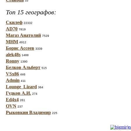
33
Топ 15 географов:
Скилеф
22332
AD70
7819
Магаз Анатолий
7529
МНМ
4912
Борис Ассеев
3339
alek48s
1488
Ronny
1390
Белков Альберт
515
VSx86
446
Admin
411
Lounge_Lizard
364
Гудков А.И.
274
Ed4x4
261
OVN
237
Рыковкин Владимир
225