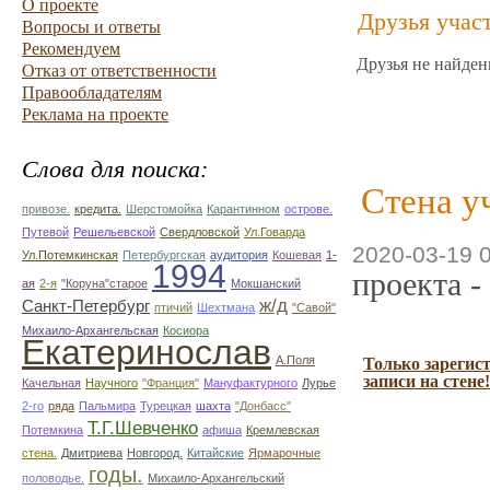
О проекте
Друзья учас
Вопросы и ответы
Рекомендуем
Друзья не найден
Отказ от ответственности
Правообладателям
Реклама на проекте
Слова для поиска:
Стена у
привозе.
кредита.
Шерстомойка
Карантинном
острове.
Путевой
Решельевской
Свердловской
Ул.Говарда
2020-03-19 
Ул.Потемкинская
Петербургская
аудитория
Кошевая
1-
1994
проекта -
ая
2-я
"Коруна"старое
Мокшанский
ж/д
Санкт-Петербург
птичий
Шехтмана
"Савой"
Михаило-Архангельская
Косиора
Екатеринослав
А.Поля
Только зарегис
записи на стене!
Качельная
Научного
"Франция"
Мануфактурного
Лурье
2-го
ряда
Пальмира
Турецкая
шахта
"Донбасс"
Т.Г.Шевченко
Потемкина
афиша
Кремлевская
стена.
Дмитриева
Новгород.
Китайские
Ярмарочные
годы.
половодье.
Михаило-Архангельский