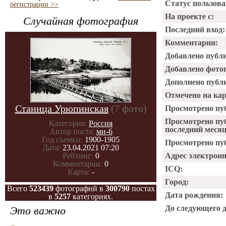
Статус пользова
регистрации >>
На проекте с:
Случайная фотография
Последний вход:
Комментарии:
Добавлено публ
Добавлено фото
Дополнено публ
Отмечено на ка
Станица Урюпинская
(7 фото)
Просмотрено пу
Просмотрено пу
Категория:
Россия
последний месяц
Автор поста:
ми-6
Год съемки:
1900-1905
Просмотрено пуб
Дата:
23.04.2021 07:20
Рейтинг:
0
Адрес электрон
Комментарии:
0
ICQ:
Карта:
-
Город:
Всего
523439
фотографий в
300790
постах
Дата рождения:
в
5257
категориях.
До следующего 
Это важно