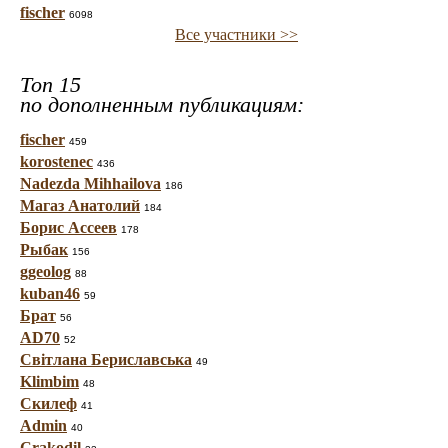
fischer
6098
Все участники >>
Топ 15
по дополненным публикациям:
fischer
459
korostenec
436
Nadezda Mihhailova
186
Магаз Анатолий
184
Борис Ассеев
178
Рыбак
156
ggeolog
88
kuban46
59
Брат
56
AD70
52
Світлана Бериславська
49
Klimbim
48
Скилеф
41
Admin
40
Crakodil