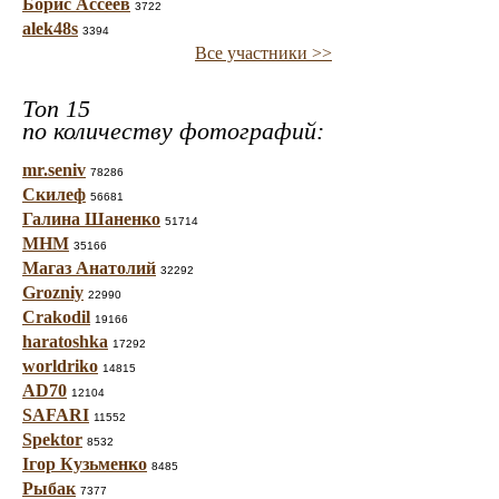
Борис Ассеев
3722
alek48s
3394
Все участники >>
Топ 15
по количеству фотографий:
mr.seniv
78286
Скилеф
56681
Галина Шаненко
51714
МНМ
35166
Магаз Анатолий
32292
Grozniy
22990
Crakodil
19166
haratoshka
17292
worldriko
14815
AD70
12104
SAFARI
11552
Spektor
8532
Ігор Кузьменко
8485
Рыбак
7377