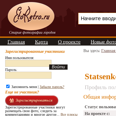
Старые фотографии городов
Главная
Карта
О проекте
Новые фот
Вы здесь:
Главная
Зарегистрированные участники
Имя пользователя:
Пароль:
Statsenk
Профиль пол
Запомнить меня |
Забыли пароль?
Еще не участник?
Общая инфор
Статус пользова
Зарегистрированные участники могут
размещать свои фото, следить за
На проекте с:
комментариями и многое другое...
Все плюсы