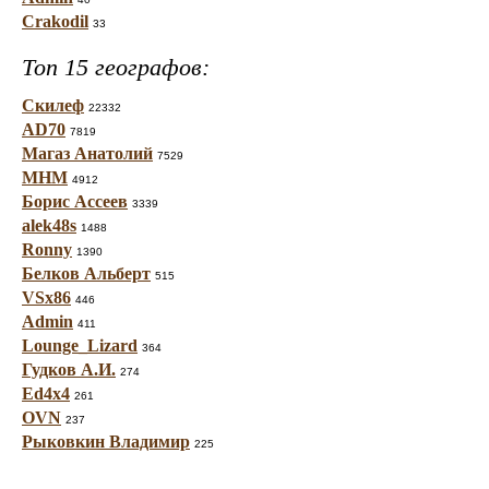
Crakodil
33
Топ 15 географов:
Скилеф
22332
AD70
7819
Магаз Анатолий
7529
МНМ
4912
Борис Ассеев
3339
alek48s
1488
Ronny
1390
Белков Альберт
515
VSx86
446
Admin
411
Lounge_Lizard
364
Гудков А.И.
274
Ed4x4
261
OVN
237
Рыковкин Владимир
225