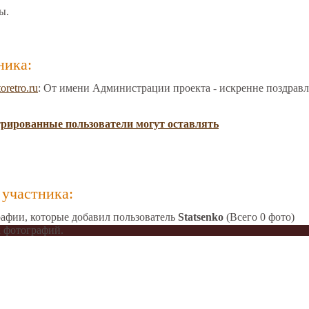
ы.
ника:
oretro.ru
: От имени Администрации проекта - искренне поздрав
трированные пользователи могут оставлять
участника:
афии, которые добавил пользователь
Statsenko
(Всего 0 фото)
 фотографий.