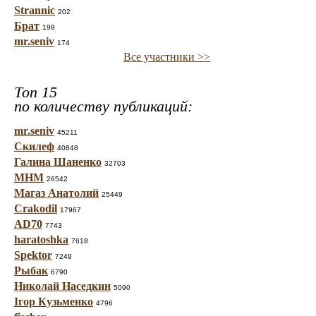
Strannic
202
Брат
198
mr.seniv
174
Все участники >>
Топ 15
по количеству публикаций:
mr.seniv
45211
Скилеф
40848
Галина Шаненко
32703
МНМ
26542
Магаз Анатолий
25449
Crakodil
17967
AD70
7743
haratoshka
7618
Spektor
7249
Рыбак
6790
Николай Наседкин
5090
Ігор Кузьменко
4796