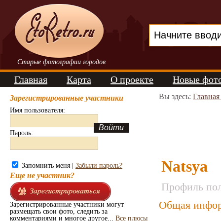
Старые фотографии городов
Главная
Карта
О проекте
Новые фот
Вы здесь:
Главная
Зарегистрированные участники
Имя пользователя:
Пароль:
Natsya
Запомнить меня |
Забыли пароль?
Еще не участник?
Профиль пол
Общая инфор
Зарегистрированные участники могут
размещать свои фото, следить за
комментариями и многое другое...
Все плюсы