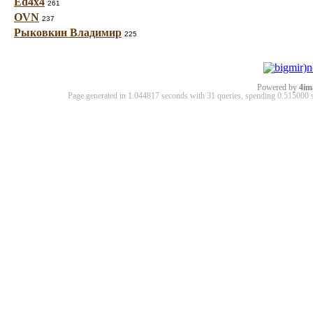
Ed4x4
261
OVN
237
Рыковкин Владимир
225
Powered by
4im
Page generated in 1.044817 seconds with 31 queries, spending 0.51500