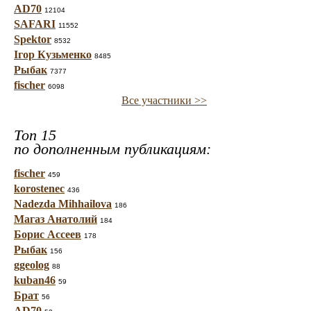
AD70
12104
SAFARI
11552
Spektor
8532
Ігор Кузьменко
8485
Рыбак
7377
fischer
6098
Все участники >>
Топ 15
по дополненным публикациям:
fischer
459
korostenec
436
Nadezda Mihhailova
186
Магаз Анатолий
184
Борис Ассеев
178
Рыбак
156
ggeolog
88
kuban46
59
Брат
56
AD70