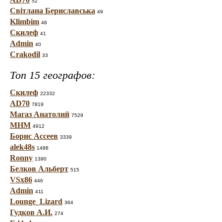
52
Світлана Бериславська
49
Klimbim
48
Скилеф
41
Admin
40
Crakodil
33
Топ 15 географов:
Скилеф
22332
AD70
7819
Магаз Анатолий
7529
МНМ
4912
Борис Ассеев
3339
alek48s
1488
Ronny
1390
Белков Альберт
515
VSx86
446
Admin
411
Lounge_Lizard
364
Гудков А.И.
274