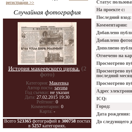
Статус пользова
регистрации >>
На проекте с:
Случайная фотография
Последний вход:
Комментарии:
Добавлено публ
Добавлено фото
Дополнено публ
Отмечено на ка
Просмотрено пу
История макеевского цирка.
(2
Просмотрено пу
фото)
последний месяц
Категория:
Макеевка
Просмотрено пуб
Автор поста:
savona
Адрес электрон
Год съемки:
не указан
Дата:
27.02.2015 19:30
ICQ:
Рейтинг:
0
Город:
Комментарии:
0
Карта:
-
Дата рождения:
Всего
523365
фотографий в
300758
постах
До следующего 
в
5257
категориях.