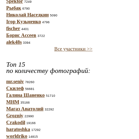
Spektor
7249
Рыбак
6790
Николай Наседкин
5090
Ігор Кузьменко
4796
fischer
4401
Борис Ассеев
3722
alek48s
3394
Все участники >>
Топ 15
по количеству фотографий:
mr.seniv
78260
Скилеф
56681
Галина Шаненко
51710
МНМ
35166
Магаз Анатолий
32292
Grozniy
22990
Crakodil
19166
haratoshka
17292
worldriko
14815