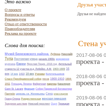
Это важно
Друзья учас
О проекте
Друзья не найден
Вопросы и ответы
Рекомендуем
Отказ от ответственности
Правообладателям
Реклама на проекте
Стена у
Слова для поиска:
Музей Березовского района.
2017-08-06 
Лубянка
Николайii
Тула
Постоялая улица
начало 1900х
мороженое
проекта -
Евреи
мужчина
Ярослав Пицек .1916 год.
Артельный
16
староста 12 участка ж.д. Лобейко. А.М.
1903-1909
век
18 век
14 век
1410
Ученики
Колотильшиков
2018-08-06 
1900-1910
Спасо-Преображенский собор
песок
1904-
проекта -
1911
Плошадь Ленина
Фабричная
парочка
Кавалерия
Gare St. Lazare
Франция
Собор Парижской Богоматери
Сена
Пантео́н
церковь св. Женевьевы
классицизм
2019-08-06 
женская гимназия
Гранд Опера
Рождественская
проекта -
Траурное шествие
Невский проспект
Оцуп
Троицкая