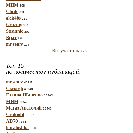
МНМ
298
Chuk
220
alek48s
216
Grozniy
212
Strannic
202
Брат
198
mr.seniv
174
Все участники >>
Топ 15
по количеству публикаций:
mr.seniv
45211
Скилеф
40848
Галина Шаненко
32703
МНМ
26542
Магаз Анатолий
25449
Crakodil
17967
AD70
7743
haratoshka
7618