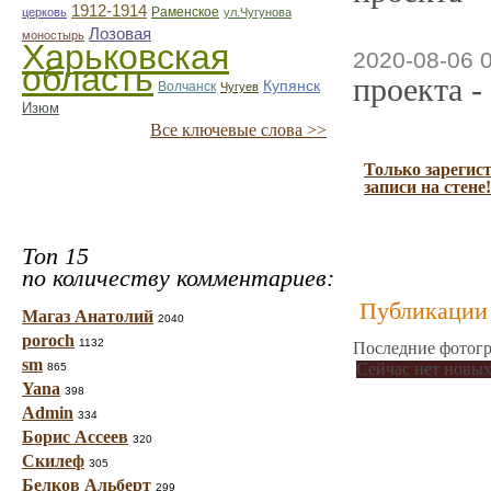
1912-1914
Раменское
церковь
ул.Чугунова
Лозовая
моностырь
Харьковская
2020-08-06 
область
проекта -
Купянск
Волчанск
Чугуев
Изюм
Все ключевые слова >>
Только зарегис
записи на стене!
Топ 15
по количеству комментариев:
Публикации 
Магаз Анатолий
2040
poroch
1132
Последние фотогр
sm
Сейчас нет новых
865
Yana
398
Admin
334
Борис Ассеев
320
Скилеф
305
Белков Альберт
299