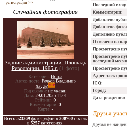
регистрации >>
Последний вход:
Случайная фотография
Комментарии:
Добавлено публ
Добавлено фото
Дополнено публ
Отмечено на ка
Просмотрено пу
Просмотрено пу
последний месяц
Здание администрации. Площадь
Революции. 1985 г.
(1 фото)
Просмотрено пуб
Адрес электрон
Категория:
Истра
Автор поста:
Рачков Владимир
ICQ:
VIP
(tayga)
Город:
Год съемки:
не указан
Дата:
29.01.2025 11:01
Дата рождения:
Рейтинг:
0
Комментарии:
0
Карта:
-
Друзья учас
Всего
523369
фотографий в
300760
постах
в
5257
категориях.
Друзья не найден