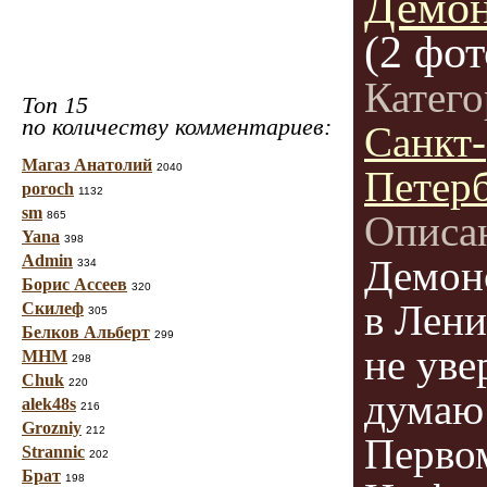
Демон
(2 фот
Катег
Топ 15
по количеству комментариев:
Санкт-
Магаз Анатолий
2040
Петер
poroch
1132
sm
Описа
865
Yana
398
Admin
Демон
334
Борис Ассеев
320
в Лени
Скилеф
305
Белков Альберт
299
не уве
МНМ
298
Chuk
220
думаю
alek48s
216
Grozniy
212
Перво
Strannic
202
Брат
198