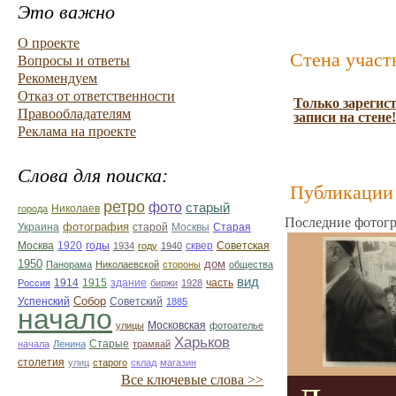
Это важно
О проекте
Стена участ
Вопросы и ответы
Рекомендуем
Отказ от ответственности
Только зарегис
Правообладателям
записи на стене!
Реклама на проекте
Слова для поиска:
Публикации 
ретро
фото
старый
Николаев
города
Последние фотогр
фотография
Украина
Старая
старой
Москвы
Москва
1920
годы
сквер
1934
году
1940
Советская
1950
дом
Панорама
Николаевской
стороны
общества
вид
1914
1915
здание
Россия
биржи
1928
часть
Собор
Успенский
Советский
1885
начало
улицы
Московская
фотоателье
Харьков
Старые
начала
Ленина
трамвай
столетия
улиц
старого
склад
магазин
Все ключевые слова >>