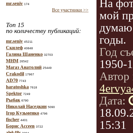
На фо
mr.seniv
174
Все участники >>
мой пр
Топ 15
думаю 
по количеству публикаций:
годы.
mr.seniv
45211
Скилеф
Год с
40848
Галина Шаненко
32703
1950-
МНМ
26542
Магаз Анатолий
25449
Автор 
Crakodil
17967
AD70
7743
4ervya
haratoshka
7618
Spektor
7249
Дата:
Рыбак
6790
Николай Наседкин
5090
18.09.
Ігор Кузьменко
4796
fischer
4401
15:31
Борис Ассеев
3722
alek48s