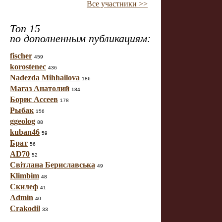
Все участники >>
Топ 15
по дополненным публикациям:
fischer
459
korostenec
436
Nadezda Mihhailova
186
Магаз Анатолий
184
Борис Ассеев
178
Рыбак
156
ggeolog
88
kuban46
59
Брат
56
AD70
52
Світлана Бериславська
49
Klimbim
48
Скилеф
41
Admin
40
Crakodil
33