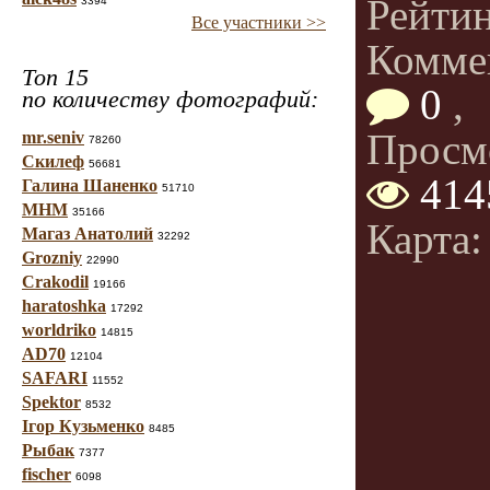
Рейти
3394
Все участники >>
Комме
Топ 15
0
,
по количеству фотографий:
Просм
mr.seniv
78260
Скилеф
56681
414
Галина Шаненко
51710
МНМ
35166
Карта: 
Магаз Анатолий
32292
Grozniy
22990
Crakodil
19166
haratoshka
17292
worldriko
14815
AD70
12104
SAFARI
11552
Spektor
8532
Ігор Кузьменко
8485
Рыбак
7377
fischer
6098