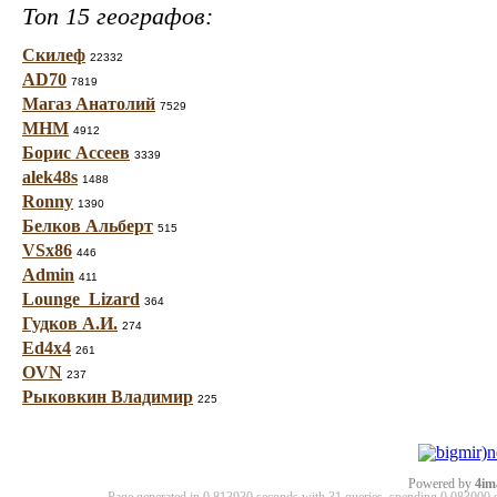
Топ 15 географов:
Скилеф
22332
AD70
7819
Магаз Анатолий
7529
МНМ
4912
Борис Ассеев
3339
alek48s
1488
Ronny
1390
Белков Альберт
515
VSx86
446
Admin
411
Lounge_Lizard
364
Гудков А.И.
274
Ed4x4
261
OVN
237
Рыковкин Владимир
225
Powered by
4im