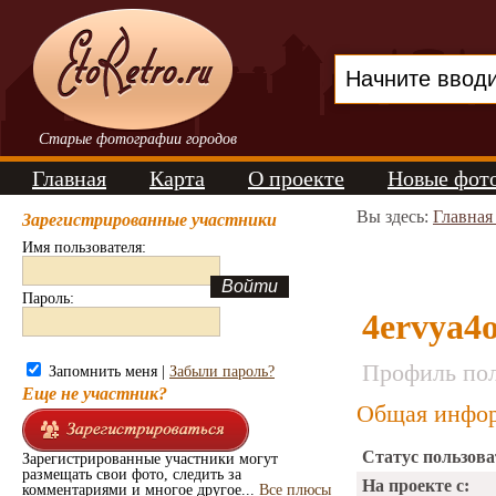
Старые фотографии городов
Главная
Карта
О проекте
Новые фот
Вы здесь:
Главная
Зарегистрированные участники
Имя пользователя:
Пароль:
4ervya4
Профиль пол
Запомнить меня |
Забыли пароль?
Еще не участник?
Общая инфор
Статус пользова
Зарегистрированные участники могут
размещать свои фото, следить за
На проекте с:
комментариями и многое другое...
Все плюсы