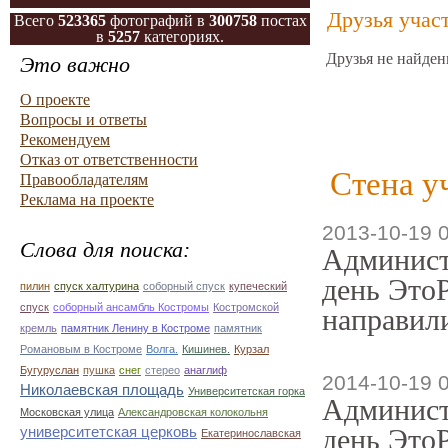
Друзья учас
Всего
523365
фотографий в
300758
постах
в
5257
категориях.
Друзья не найден
Это важно
О проекте
Вопросы и ответы
Рекомендуем
Отказ от ответственности
Стена у
Правообладателям
Реклама на проекте
2013-10-19 
Слова для поиска:
Админист
день ЭтоР
пилин
спуск халтурина
соборный спуск
купеческий
спуск
соборный ансамбль Костромы
Костромской
направили
кремль
памятник Ленину в Костроме
памятник
Романовым в Костроме
Волга.
Кишинев.
Курзал
Бугуруслан
пушка
снег
стерео
анаглиф
2014-10-19 
Николаевская площадь
Университетская горка
Админист
Московская улица
Александровская колокольня
университетская церковь
день ЭтоР
Екатеринославская