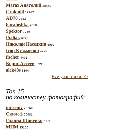
Магаз Анатолий
25449
Crakodil
17967
AD70
7743
haratoshka
7618
Spektor
7249
Рыбак
6790
Николай Наседкин
5090
Ігор Кузьменко
4796
fischer
4401
Борис Ассеев
3722
alek48s
3394
Все участники >>
Топ 15
по количеству фотографий:
mr.seniv
78260
Скилеф
56681
Галина Шаненко
51710
МНМ
35166