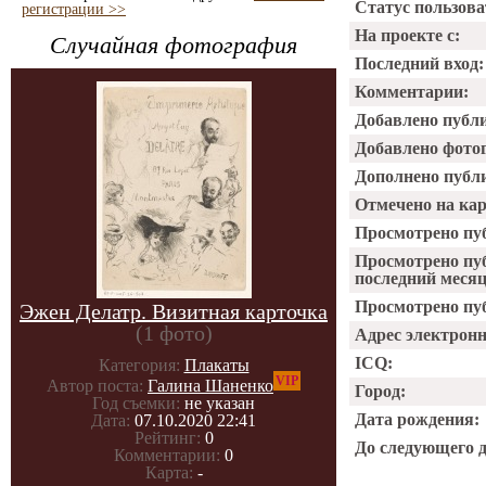
Статус пользова
регистрации >>
На проекте с:
Случайная фотография
Последний вход:
Комментарии:
Добавлено публ
Добавлено фото
Дополнено публ
Отмечено на ка
Просмотрено пу
Просмотрено пу
последний месяц
Просмотрено пуб
Эжен Делатр. Визитная карточка
(1 фото)
Адрес электрон
ICQ:
Категория:
Плакаты
VIP
Автор поста:
Галина Шаненко
Город:
Год съемки:
не указан
Дата рождения:
Дата:
07.10.2020 22:41
Рейтинг:
0
До следующего 
Комментарии:
0
Карта:
-