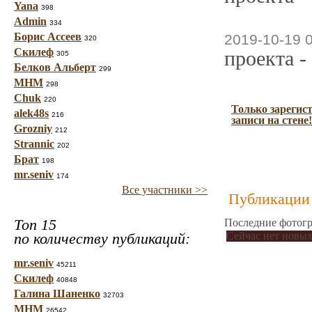
Yana
398
Admin
334
Борис Ассеев
2019-10-19 
320
Скилеф
проекта -
305
Белков Альберт
299
МНМ
298
Chuk
220
Только зарегис
alek48s
216
записи на стене!
Grozniy
212
Strannic
202
Брат
198
mr.seniv
174
Все участники >>
Публикации 
Топ 15
Последние фотогр
по количеству публикаций:
Сейчас нет новых
mr.seniv
45211
Скилеф
40848
Галина Шаненко
32703
МНМ
26542