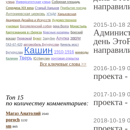
улица
Университетская улица
Соборная площадь
направили
Середина XIX века
Старый Харьков
Прибытие поезда
Антониевская церковь
ХГАДИ
Харьковская
Академия Дизайна и Искусств
Художественное
2015-10-18 
училище
Богоявленский собор
река Волга
Монастырь
Админист
Картезианцев в г.Береза
Красные казармы
Бреский
Алупка
день ЭтоР
вокзал
Первомай
Букет
Зарубин
ЗВЕРИ
ГАЗ-67-420
автомобиль Бугуруслан
Кинель мост
Кашин
направили
1910-1916
Бугуруслан
минводы
Тверь
Калинин
Ю.Никулин
почтовая открытка
Все ключевые слова >>
2016-10-19 
проекта -
2017-10-19 
Топ 15
проекта -
по количеству комментариев:
Магаз Анатолий
2040
2018-10-19 
poroch
1132
проекта -
sm
865