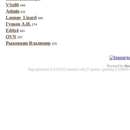
VSx86
446
Admin
411
Lounge_Lizard
364
Гудков А.И.
274
Ed4x4
261
OVN
237
Рыковкин Владимир
225
Powered by
4im
Page generated in 0.524722 seconds with 31 queries, spending 0.20400