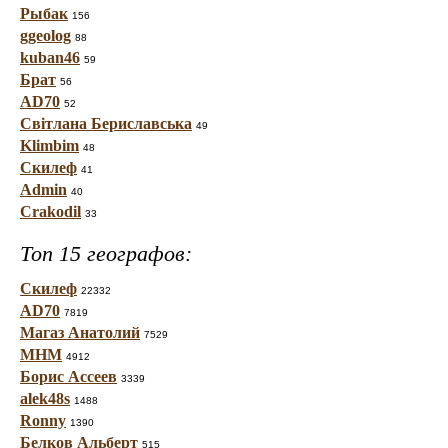
Рыбак
156
ggeolog
88
kuban46
59
Брат
56
AD70
52
Світлана Бериславська
49
Klimbim
48
Скилеф
41
Admin
40
Crakodil
33
Топ 15 географов:
Скилеф
22332
AD70
7819
Магаз Анатолий
7529
МНМ
4912
Борис Ассеев
3339
alek48s
1488
Ronny
1390
Белков Альберт
515