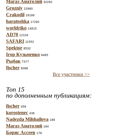
Магаз Анатолий
32292
Grozniy
22990
Crakodil
19166
haratoshka
17292
worldriko
14815
AD70
12104
SAFARI
11552
Spektor
8532
Ігор Кузьменко
8485
Рыбак
7377
fischer
6098
Все участники >>
Топ 15
по дополненным публикациям:
fischer
459
korostenec
436
Nadezda Mihhailova
186
Магаз Анатолий
184
Борис Ассеев
178