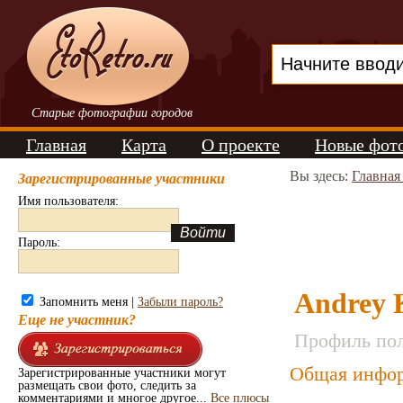
Старые фотографии городов
Главная
Карта
О проекте
Новые фот
Вы здесь:
Главная
Зарегистрированные участники
Имя пользователя:
Пароль:
Andrey 
Запомнить меня |
Забыли пароль?
Еще не участник?
Профиль пол
Общая инфор
Зарегистрированные участники могут
размещать свои фото, следить за
комментариями и многое другое...
Все плюсы