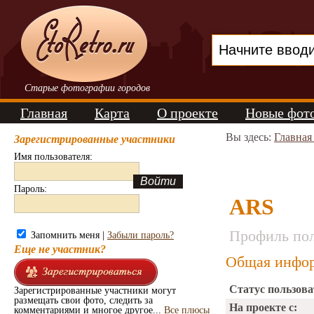
Старые фотографии городов
Главная
Карта
О проекте
Новые фот
Вы здесь:
Главная
Зарегистрированные участники
Имя пользователя:
Пароль:
ARS
Профиль пол
Запомнить меня |
Забыли пароль?
Еще не участник?
Общая инфор
Статус пользова
Зарегистрированные участники могут
размещать свои фото, следить за
На проекте с:
комментариями и многое другое...
Все плюсы