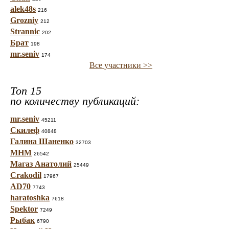
alek48s
216
Grozniy
212
Strannic
202
Брат
198
mr.seniv
174
Все участники >>
Топ 15
по количеству публикаций:
mr.seniv
45211
Скилеф
40848
Галина Шаненко
32703
МНМ
26542
Магаз Анатолий
25449
Crakodil
17967
AD70
7743
haratoshka
7618
Spektor
7249
Рыбак
6790