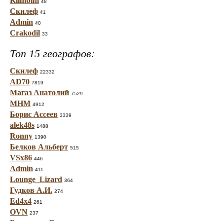
Klimbim
48
Скилеф
41
Admin
40
Crakodil
33
Топ 15 географов:
Скилеф
22332
AD70
7819
Магаз Анатолий
7529
МНМ
4912
Борис Ассеев
3339
alek48s
1488
Ronny
1390
Белков Альберт
515
VSx86
446
Admin
411
Lounge_Lizard
364
Гудков А.И.
274
Ed4x4
261
OVN
237