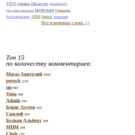
1918
управа
Общество
взаимного
мужская
Государственного
Пожарное
1958
Католическая
Кирха
телеграф
Все ключевые слова >>
Топ 15
по количеству комментариев:
Магаз Анатолий
2040
poroch
1132
sm
865
Yana
398
Admin
334
Борис Ассеев
320
Скилеф
305
Белков Альберт
299
МНМ
298
Chuk
220