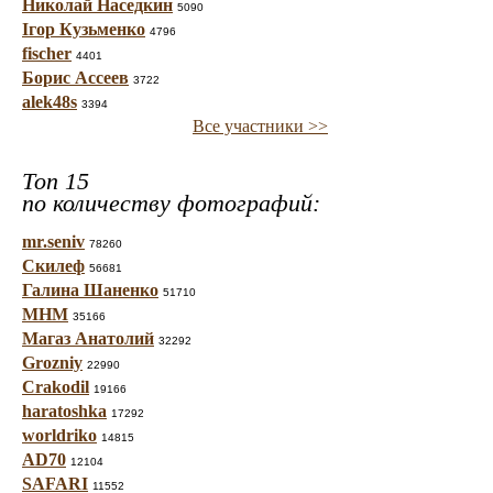
Николай Наседкин
5090
Ігор Кузьменко
4796
fischer
4401
Борис Ассеев
3722
alek48s
3394
Все участники >>
Топ 15
по количеству фотографий:
mr.seniv
78260
Скилеф
56681
Галина Шаненко
51710
МНМ
35166
Магаз Анатолий
32292
Grozniy
22990
Crakodil
19166
haratoshka
17292
worldriko
14815
AD70
12104
SAFARI
11552