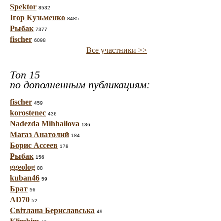
Spektor
8532
Ігор Кузьменко
8485
Рыбак
7377
fischer
6098
Все участники >>
Топ 15
по дополненным публикациям:
fischer
459
korostenec
436
Nadezda Mihhailova
186
Магаз Анатолий
184
Борис Ассеев
178
Рыбак
156
ggeolog
88
kuban46
59
Брат
56
AD70
52
Світлана Бериславська
49