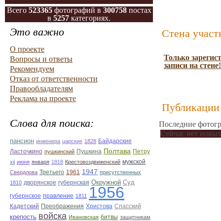
Всего
523365
фотографий в
300758
постах
в
5257
категориях.
Это важно
Стена участ
О проекте
Только зарегис
Вопросы и ответы
записи на стене!
Рекомендуем
Отказ от ответственности
Правообладателям
Реклама на проекте
Публикации 
Слова для поиска:
Последние фотогр
Сейчас нет новых
пансион
Байдарские
инженера
царские
1828
Полтава
Ласточкино
Пушкина
Петру
пушкинский
мужской
xii
июня
января
1818
Крестовоздвиженский
1947
Третьего
1961
Свердлова
присутственных
Окружной
Суд
дворянское
губернская
1810
1956
губернское
правление
1811
Кадетский
Преображения
Христова
Спасский
войска
крепость
битвы
Ивановская
защитникам