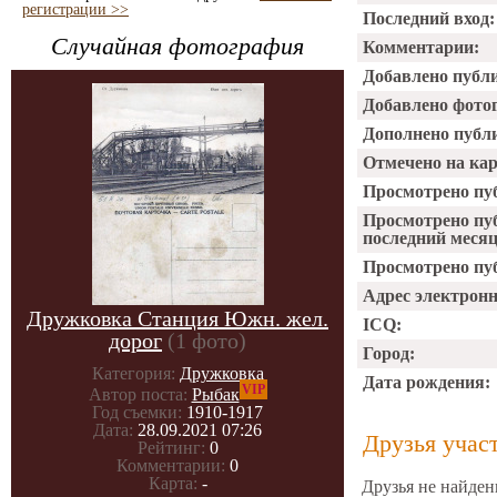
регистрации >>
Последний вход:
Случайная фотография
Комментарии:
Добавлено публ
Добавлено фото
Дополнено публ
Отмечено на ка
Просмотрено пу
Просмотрено пу
последний месяц
Просмотрено пуб
Адрес электрон
Дружковка Станция Южн. жел.
ICQ:
дорог
(1 фото)
Город:
Категория:
Дружковка
Дата рождения:
VIP
Автор поста:
Рыбак
Год съемки:
1910-1917
Дата:
28.09.2021 07:26
Друзья учас
Рейтинг:
0
Комментарии:
0
Карта:
-
Друзья не найден