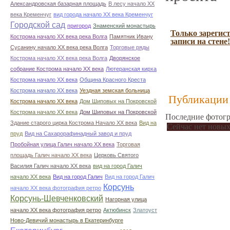
Александровская базарная площадь
В лесу начало ХХ
века Кременчуг
вид города начало ХХ века Кременчуг
Городской сад
пригород
Знаменский монастырь
Только зарегис
Кострома начало ХХ века река Волга
Памятник Ивану
записи на стене!
Сусанину начало ХХ века река Волга
Торговые ряды
Кострома начало ХХ века река Волга
Дворянское
собрание Кострома начало ХХ века
Лютеранская кирха
Кострома начало ХХ века
Община Красного Креста
Кострома начало ХХ века
Уездная земская больница
Публикации 
Кострома начало ХХ века
Дом Шиповых на Покровской
Кострома начало ХХ века
Дом Шиповых на Покровской
Последние фотогр
Здание старого цирка Кострома Начало ХХ века
Вид на
Сейчас нет новых
пруд
Вид на Сахарорафинадный завод и пруд
Пробойная улица Галич начало ХХ века
Торговая
площадь Галич начало ХХ века
Церковь Святого
Василия Галич начало ХХ века
вид на город Галич
начало ХХ века
Вид на город Галич
Вид на город Галич
Корсунь
начало ХХ века фотография ретро
Корсунь-Шевченковский
Нагорная улица
начало ХХ века фотография ретро
Актюбинск
Златоуст
Ново-Девичий монастырь в Екатеринбурге