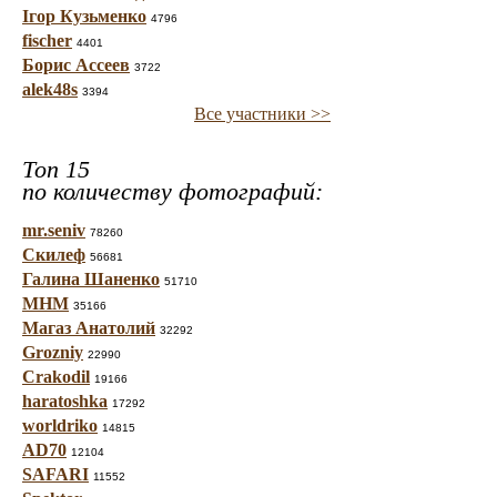
Ігор Кузьменко
4796
fischer
4401
Борис Ассеев
3722
alek48s
3394
Все участники >>
Топ 15
по количеству фотографий:
mr.seniv
78260
Скилеф
56681
Галина Шаненко
51710
МНМ
35166
Магаз Анатолий
32292
Grozniy
22990
Crakodil
19166
haratoshka
17292
worldriko
14815
AD70
12104
SAFARI
11552