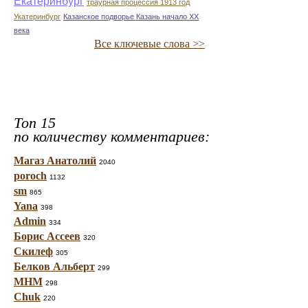
Екатеринбург
траурная процессия 1913 год
Укатеринбург
Казанское подворье Казань начало ХХ
века
Все ключевые слова >>
Топ 15
по количеству комментариев:
Магаз Анатолий
2040
poroch
1132
sm
865
Yana
398
Admin
334
Борис Ассеев
320
Скилеф
305
Белков Альберт
299
МНМ
298
Chuk
220