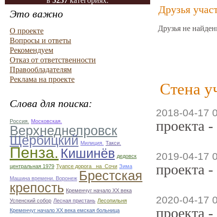
в
5257
категориях.
Друзья учас
Это важно
Друзья не найден
О проекте
Вопросы и ответы
Рекомендуем
Отказ от ответственности
Правообладателям
Реклама на проекте
Стена у
Слова для поиска:
2018-04-17 
проекта -
Россия.
Московская.
Верхнеднепровск
Щербицкий
Милиция.
Такси.
Пенза.
Кишинёв
2019-04-17 
дедовск
проекта -
центральная 1979
Туапсе дорога _на_Сочи
Зима
Брестская
Машина времени. Воронеж
крепость
Кременчуг начало ХХ века
2020-04-17 
Успенский собор
Лесная пристань
Лесопильня
проекта -
Кременчуг начало ХХ века емская больница