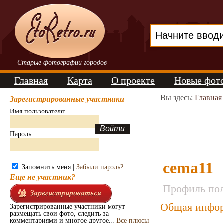
Старые фотографии городов
Главная
Карта
О проекте
Новые фот
Вы здесь:
Главная
Зарегистрированные участники
Имя пользователя:
Пароль:
cema11
Запомнить меня |
Забыли пароль?
Еще не участник?
Профиль пол
Общая инфор
Зарегистрированные участники могут
размещать свои фото, следить за
комментариями и многое другое...
Все плюсы