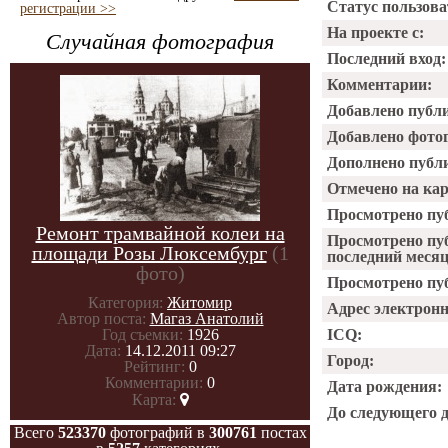
Статус пользова
регистрации >>
На проекте с:
Случайная фотография
Последний вход:
Комментарии:
Добавлено публ
Добавлено фото
Дополнено публ
Отмечено на ка
Просмотрено пу
Ремонт трамвайной колеи на
Просмотрено пу
площади Розы Люксембург
(1
последний месяц
фото)
Просмотрено пуб
Категория:
Житомир
Адрес электрон
Автор поста:
Магаз Анатолий
Год съемки:
1926
ICQ:
Дата:
14.12.2011 09:27
Город:
Рейтинг:
0
Комментарии:
0
Дата рождения:
Карта:
До следующего 
Всего
523370
фотографий в
300761
постах