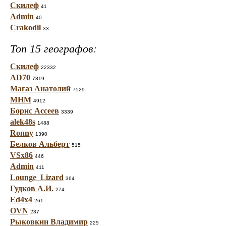
Скилеф
41
Admin
40
Crakodil
33
Топ 15 географов:
Скилеф
22332
AD70
7819
Магаз Анатолий
7529
МНМ
4912
Борис Ассеев
3339
alek48s
1488
Ronny
1390
Белков Альберт
515
VSx86
446
Admin
411
Lounge_Lizard
364
Гудков А.И.
274
Ed4x4
261
OVN
237
Рыковкин Владимир
225