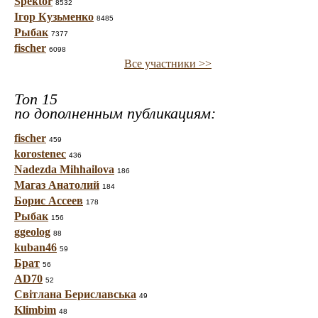
Spektor
8532
Ігор Кузьменко
8485
Рыбак
7377
fischer
6098
Все участники >>
Топ 15
по дополненным публикациям:
fischer
459
korostenec
436
Nadezda Mihhailova
186
Магаз Анатолий
184
Борис Ассеев
178
Рыбак
156
ggeolog
88
kuban46
59
Брат
56
AD70
52
Світлана Бериславська
49
Klimbim
48