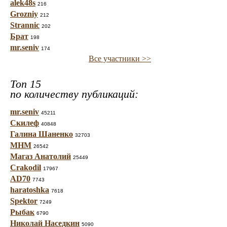
alek48s
216
Grozniy
212
Strannic
202
Брат
198
mr.seniv
174
Все участники >>
Топ 15
по количеству публикаций:
mr.seniv
45211
Скилеф
40848
Галина Шаненко
32703
МНМ
26542
Магаз Анатолий
25449
Crakodil
17967
AD70
7743
haratoshka
7618
Spektor
7249
Рыбак
6790
Николай Наседкин
5090