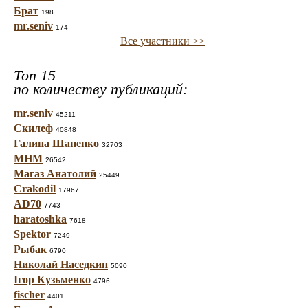
Брат
198
mr.seniv
174
Все участники >>
Топ 15
по количеству публикаций:
mr.seniv
45211
Скилеф
40848
Галина Шаненко
32703
МНМ
26542
Магаз Анатолий
25449
Crakodil
17967
AD70
7743
haratoshka
7618
Spektor
7249
Рыбак
6790
Николай Наседкин
5090
Ігор Кузьменко
4796
fischer
4401