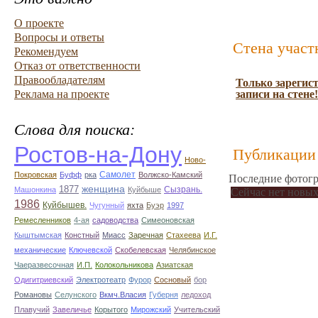
О проекте
Вопросы и ответы
Стена участ
Рекомендуем
Отказ от ответственности
Правообладателям
Только зарегис
Реклама на проекте
записи на стене!
Слова для поиска:
Ростов-на-Дону
Публикации 
Ново-
Самолет
Покровская
Буфф
рка
Волжско-Камский
Последние фотогр
1877
женщина
Сызрань.
Машонкина
Куйбыше
Сейчас нет новых
1986
Куйбышев.
Чугунный
яхта
Буэр
1997
Ремесленников
4-ая
садоводства
Симеоновская
Кыштымская
Констный
Миасс
Заречная
Стахеева
И.Г.
механические
Ключевской
Скобелевская
Челябинское
Чаеразвесочная
И.П.
Колокольникова
Азиатская
Одигитриевский
Электротеатр
Фурор
Сосновый
бор
Романовы
Селунского
Вкмч.Власия
Губерня
ледоход
Плавучий
Завеличье
Корытого
Мирожский
Учительский