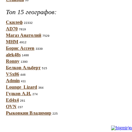
33
Топ 15 географов:
Скилеф
22332
AD70
7819
Магаз Анатолий
7529
МНМ
4912
Борис Ассеев
3339
alek48s
1488
Ronny
1390
Белков Альберт
515
VSx86
446
Admin
411
Lounge_Lizard
364
Гудков А.И.
274
Ed4x4
261
OVN
237
Рыковкин Владимир
225