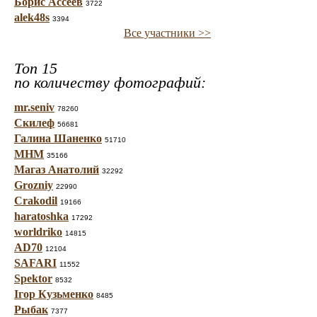
Борис Ассеев
3722
alek48s
3394
Все участники >>
Топ 15
по количеству фотографий:
mr.seniv
78260
Скилеф
56681
Галина Шаненко
51710
МНМ
35166
Магаз Анатолий
32292
Grozniy
22990
Crakodil
19166
haratoshka
17292
worldriko
14815
AD70
12104
SAFARI
11552
Spektor
8532
Ігор Кузьменко
8485
Рыбак
7377