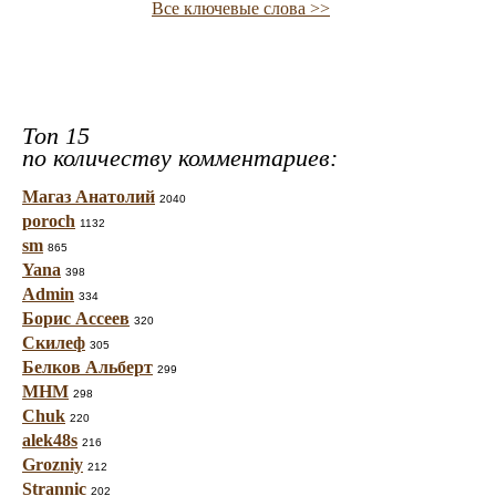
Все ключевые слова >>
Топ 15
по количеству комментариев:
Магаз Анатолий
2040
poroch
1132
sm
865
Yana
398
Admin
334
Борис Ассеев
320
Скилеф
305
Белков Альберт
299
МНМ
298
Chuk
220
alek48s
216
Grozniy
212
Strannic
202