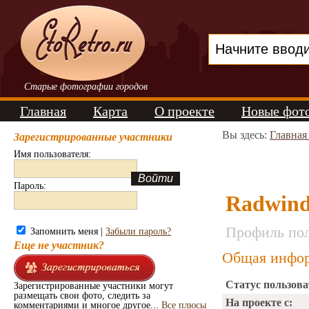
Старые фотографии городов
Главная
Карта
О проекте
Новые фот
Вы здесь:
Главная
Зарегистрированные участники
Имя пользователя:
Пароль:
Radwin
Профиль пол
Запомнить меня |
Забыли пароль?
Еще не участник?
Общая инфор
Статус пользова
Зарегистрированные участники могут
размещать свои фото, следить за
На проекте с:
комментариями и многое другое...
Все плюсы