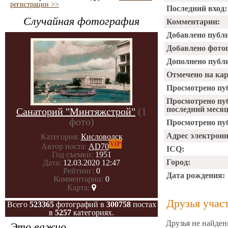
регистрации >>
Последний вход:
Случайная фотография
Комментарии:
Добавлено публ
Добавлено фото
Дополнено публ
Отмечено на ка
Просмотрено пу
Просмотрено пу
последний месяц
Санаторий "Минтяжстрой"
(1
фото)
Просмотрено пуб
Адрес электрон
Категория:
Кисловодск
VIP
Автор поста:
AD70
ICQ:
Год съемки:
1951
Город:
Дата:
12.03.2020 12:47
Рейтинг:
0
Дата рождения:
Комментарии:
0
Карта:
Друзья учас
Всего
523365
фотографий в
300758
постах
в
5257
категориях.
Друзья не найден
Это важно