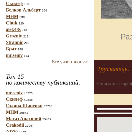
Скилеф
305
Белков Альберт
299
МНМ
298
Chuk
220
alek48s
216
Ра
Grozniy
212
Strannic
202
Брат
198
mr.seniv
174
Все участники >>
Трускавець.
Топ 15
по количеству публикаций:
Описание старой
mr.seniv
45225
Скилеф
40848
Галина Шаненко
32703
МНМ
26542
Магаз Анатолий
25449
Crakodil
17967
AD70