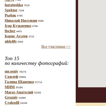
7743
haratoshka
7618
Spektor
7249
Рыбак
6790
Николай Наседкин
5090
Ігор Кузьменко
4796
fischer
4401
Борис Ассеев
3722
alek48s
3394
Все участники >>
Топ 15
по количеству фотографий:
mr.seniv
78274
Скилеф
56681
Галина Шаненко
51714
МНМ
35166
Магаз Анатолий
32292
Grozniy
22990
Crakodil
19166