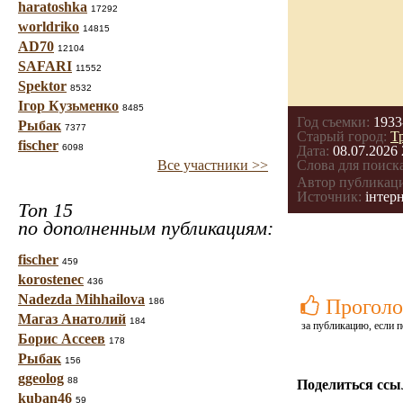
haratoshka
17292
worldriko
14815
AD70
12104
SAFARI
11552
Spektor
8532
Ігор Кузьменко
8485
Год съемки:
1933
Рыбак
7377
Старый город:
Т
fischer
6098
Дата:
08.07.2026 
Все участники >>
Слова для поиска
Автор публикац
Источник:
інтерн
Топ 15
по дополненным публикациям:
fischer
459
korostenec
436
Nadezda Mihhailova
Проголо
186
Магаз Анатолий
184
за публикацию, если п
Борис Ассеев
178
Рыбак
156
ggeolog
88
Поделиться ссы
kuban46
59