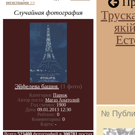
Пр
регистрации >>
Труска
Случайная фотография
які
Ест
Эйфелева башня.
(1 фото)
Категория:
Париж
Автор поста:
Магаз Анатолий
Год съемки:
1900
Дата:
09.01.2013 12:30
№ Публи
Рейтинг:
0
Комментарии:
0
Карта:
-
Всего
523400
фотографий в
300781
постах