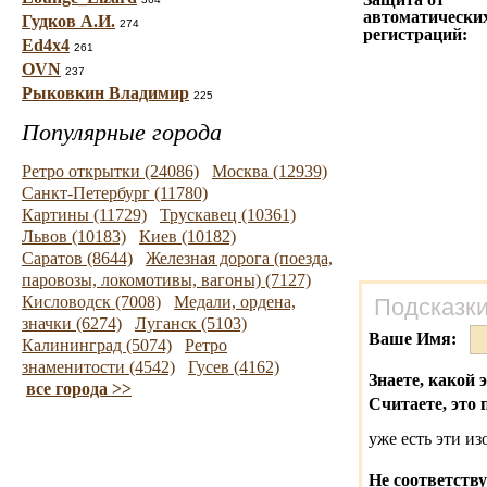
автоматически
Гудков А.И.
274
регистраций:
Ed4x4
261
OVN
237
Рыковкин Владимир
225
Популярные города
Ретро открытки (24086)
Москва (12939)
Санкт-Петербург (11780)
Картины (11729)
Трускавец (10361)
Львов (10183)
Киев (10182)
Саратов (8644)
Железная дорога (поезда,
паровозы, локомотивы, вагоны) (7127)
Кисловодск (7008)
Медали, ордена,
Подсказки
значки (6274)
Луганск (5103)
Ваше Имя:
Калининград (5074)
Ретро
знаменитости (4542)
Гусев (4162)
Знаете, какой 
все города >>
Считаете, это 
уже есть эти и
Не соответству