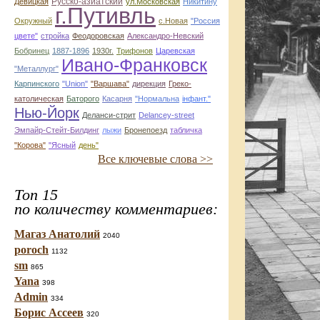
Русско-азиатский
Девицкая
ул.Московская
Никитину
г.Путивль
Окружный
с.Новая
"Россия
цвете"
стройка
Феодоровская
Александро-Невский
Бобринец
1887-1896
1930г.
Трифонов
Царевская
Ивано-Франковск
"Металлург"
Карпинского
"Union"
"Варшава"
дирекция
Греко-
католическая
Баторого
Касарня
"Нормальна
інфант."
Нью-Йорк
Деланси-стрит
Delancey-street
Эмпайр-Стейт-Билдинг
лыжи
Бронепоезд
табличка
"Корова"
"Ясный
день"
Все ключевые слова >>
Топ 15
по количеству комментариев:
Магаз Анатолий
2040
poroch
1132
sm
865
Yana
398
Admin
334
Борис Ассеев
320