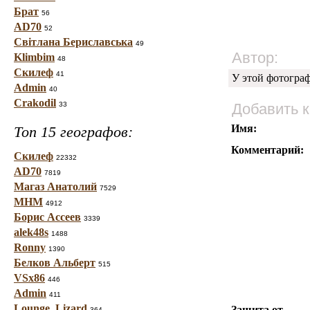
Брат
56
AD70
52
Світлана Бериславська
49
Автор:
Klimbim
48
Скилеф
41
У этой фотогра
Admin
40
Crakodil
33
Добавить 
Имя:
Топ 15 географов:
Комментарий:
Скилеф
22332
AD70
7819
Магаз Анатолий
7529
МНМ
4912
Борис Ассеев
3339
alek48s
1488
Ronny
1390
Белков Альберт
515
VSx86
446
Admin
411
Lounge_Lizard
Защита от
364