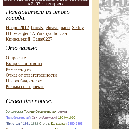
в
5257
категориях.
Пользователи из этого
города:
Игорь 2012
,
borisK
,
elusive
,
nano
,
Serhiy
H1
,
wladgen47
,
Yuranya
,
Богдан
Кривецький
,
Саша0227
Это важно
О проекте
Вопросы и ответы
Рекомендуем
Отказ от ответственности
Правообладателям
Реклама на проекте
Слова для поиска:
Болховская
Троице-Васильевская
церков
Приображенский
Свято-Успенский
1909—1910
"Бристоль"
1861
1832
Столль
Кольцовая
1889-1893