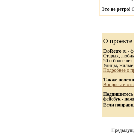
Это не ретро!
С
О проекте
Eto
Retro
.ru -
Старых, любимы
50 и более лет 
Улицы, жилые 
Подробнее о п
Также полезн
Вопросы и отв
Подпишитесь 
фейсбук - на
Если понравил
Предыдуща