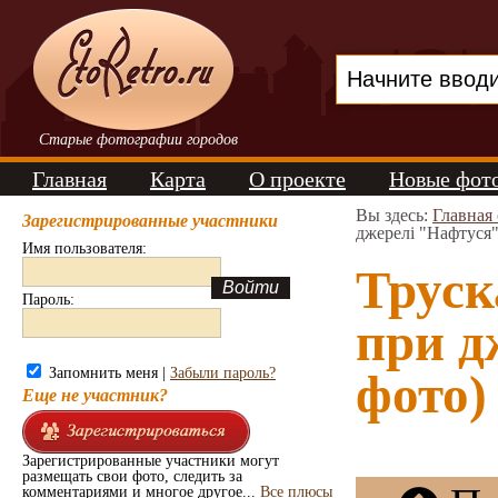
Старые фотографии городов
Главная
Карта
О проекте
Новые фот
Вы здесь:
Главная
Зарегистрированные участники
джерелі "Нафтуся"
Имя пользователя:
Труск
Пароль:
при д
Запомнить меня |
Забыли пароль?
фото)
Еще не участник?
Зарегистрированные участники могут
размещать свои фото, следить за
комментариями и многое другое...
Все плюсы