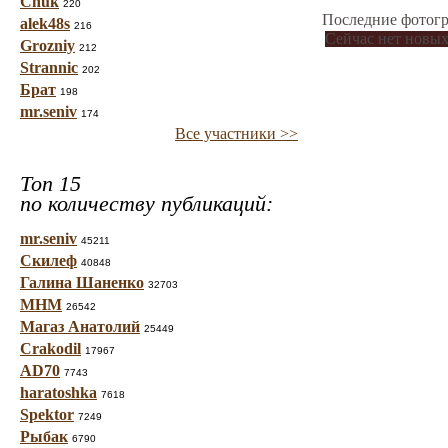
Chuk
220
Последние фотогр
alek48s
216
Сейчас нет новых
Grozniy
212
Strannic
202
Брат
198
mr.seniv
174
Все участники >>
Топ 15
по количеству публикаций:
mr.seniv
45211
Скилеф
40848
Галина Шаненко
32703
МНМ
26542
Магаз Анатолий
25449
Crakodil
17967
AD70
7743
haratoshka
7618
Spektor
7249
Рыбак
6790