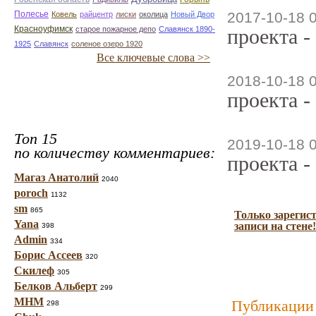
Полесье
2017-10-18 
Ковель
райцентр
лиски
околица
Новый Двор
Красноуфимск
старое пожарное депо
Славянск 1890-
проекта -
1925
Славянск
соленое озеро 1920
Все ключевые слова >>
2018-10-18 
проекта -
Топ 15
2019-10-18 
по количеству комментариев:
проекта -
Магаз Анатолий
2040
poroch
1132
sm
865
Только зарегис
Yana
записи на стене!
398
Admin
334
Борис Ассеев
320
Скилеф
305
Белков Альберт
299
МНМ
Публикации 
298