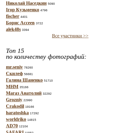
Николай Наседкин
5090
Ігор Кузьменко
4796
fischer
4401
Борис Ассеев
3722
alek48s
3394
Все участники >>
Топ 15
по количеству фотографий:
mr.seniv
78260
Скилеф
56681
Галина Шаненко
51710
МНМ
35166
Магаз Анатолий
32292
Grozniy
22990
Crakodil
19166
haratoshka
17292
worldriko
14815
AD70
12104
SAFARI
11552