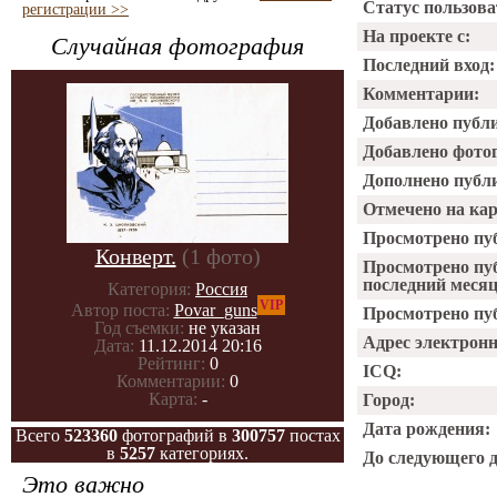
Статус пользова
регистрации >>
На проекте с:
Случайная фотография
Последний вход:
Комментарии:
Добавлено публ
Добавлено фото
Дополнено публ
Отмечено на ка
Просмотрено пу
Конверт.
(1 фото)
Просмотрено пу
последний месяц
Категория:
Россия
VIP
Автор поста:
Povar_guns
Просмотрено пуб
Год съемки:
не указан
Адрес электрон
Дата:
11.12.2014 20:16
Рейтинг:
0
ICQ:
Комментарии:
0
Карта:
-
Город:
Дата рождения:
Всего
523360
фотографий в
300757
постах
в
5257
категориях.
До следующего 
Это важно