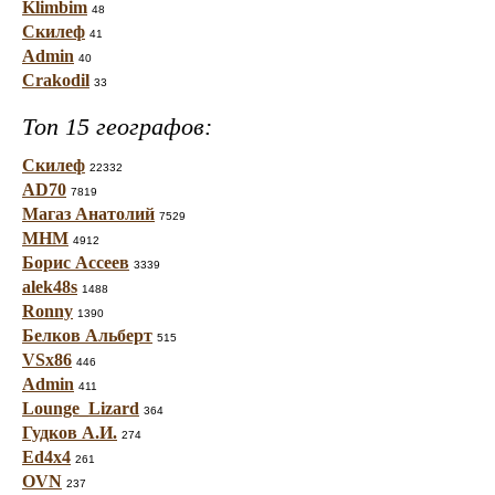
Klimbim
48
Скилеф
41
Admin
40
Crakodil
33
Топ 15 географов:
Скилеф
22332
AD70
7819
Магаз Анатолий
7529
МНМ
4912
Борис Ассеев
3339
alek48s
1488
Ronny
1390
Белков Альберт
515
VSx86
446
Admin
411
Lounge_Lizard
364
Гудков А.И.
274
Ed4x4
261
OVN
237