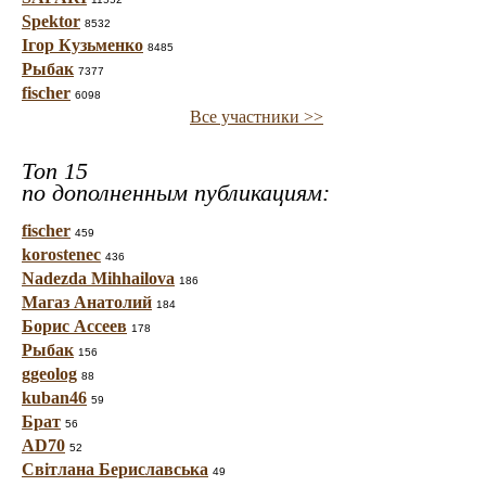
Spektor
8532
Ігор Кузьменко
8485
Рыбак
7377
fischer
6098
Все участники >>
Топ 15
по дополненным публикациям:
fischer
459
korostenec
436
Nadezda Mihhailova
186
Магаз Анатолий
184
Борис Ассеев
178
Рыбак
156
ggeolog
88
kuban46
59
Брат
56
AD70
52
Світлана Бериславська
49