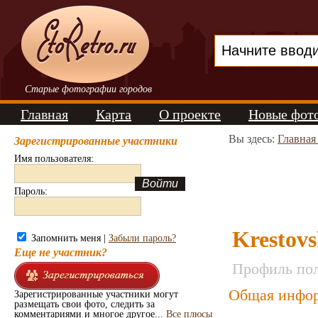
Старые фотографии городов
Главная
Карта
О проекте
Новые фот
Вы здесь:
Главная
Зарегистрированные участники
Имя пользователя:
Пароль:
Krestovs
Запомнить меня |
Забыли пароль?
Еще не участник?
Профиль пол
Общая инфор
Зарегистрированные участники могут
размещать свои фото, следить за
комментариями и многое другое...
Все плюсы