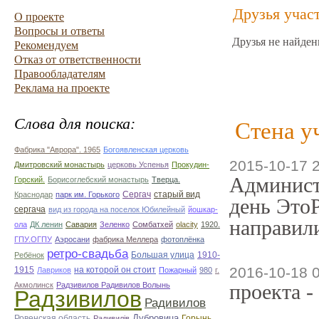
Друзья учас
О проекте
Вопросы и ответы
Друзья не найден
Рекомендуем
Отказ от ответственности
Правообладателям
Реклама на проекте
Слова для поиска:
Стена у
Фабрика "Аврора". 1965
Богоявленская церковь
2015-10-17 
Дмитровский монастырь
церковь Успенья
Прокудин-
Админист
Горский.
Борисоглебский монастырь
Тверца.
Сергач
старый вид
Краснодар
парк им. Горького
день ЭтоР
сергача
вид из города на поселок Юбилейный
йошкар-
направили
ола
ДК ленин
Савария
Зеленко
Сомбатхей
olacity
1920.
ГПУ.ОГПУ
Аэросани
фабрика Меллера
фотоплёнка
ретро-свадьба
Большая улица
1910-
Ребёнок
2016-10-18 
1915
на которой он стоит
Лавриков
Пожарный
980
г.
проекта -
Акмолинск
Радзивилов Радивилов Волынь
Радзивилов
Радивилов
Дубровица
Ровенская область
Горынь
Радивилiв