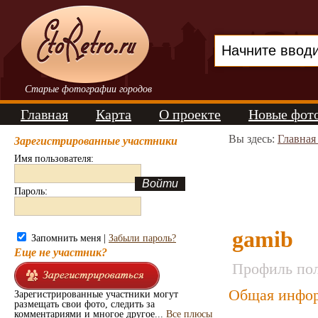
Старые фотографии городов
Главная
Карта
О проекте
Новые фот
Вы здесь:
Главная
Зарегистрированные участники
Имя пользователя:
Пароль:
gamib
Запомнить меня |
Забыли пароль?
Еще не участник?
Профиль пол
Общая инфор
Зарегистрированные участники могут
размещать свои фото, следить за
комментариями и многое другое...
Все плюсы