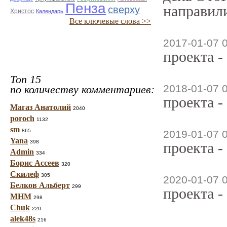
Пенза
направили
сверху
Христос
Календарь
Все ключевые слова >>
2017-01-07 
проекта -
Топ 15
2018-01-07 
по количеству комментариев:
проекта -
Магаз Анатолий
2040
poroch
1132
sm
865
2019-01-07 
Yana
398
проекта -
Admin
334
Борис Ассеев
320
Скилеф
305
2020-01-07 
Белков Альберт
299
проекта -
МНМ
298
Chuk
220
alek48s
216