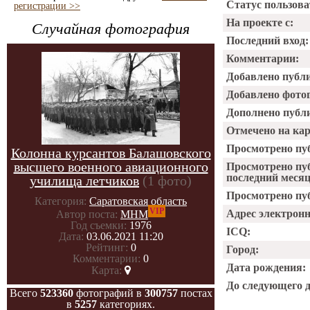
Статус пользова
регистрации >>
На проекте с:
Случайная фотография
Последний вход:
Комментарии:
Добавлено публ
Добавлено фото
Дополнено публ
Отмечено на ка
Просмотрено пу
Колонна курсантов Балашовского
высшего военного авиационного
Просмотрено пу
последний месяц
училища летчиков
(1 фото)
Просмотрено пуб
Категория:
Саратовская область
VIP
Адрес электрон
Автор поста:
МНМ
Год съемки:
1976
ICQ:
Дата:
03.06.2021 11:20
Рейтинг:
0
Город:
Комментарии:
0
Дата рождения:
Карта:
До следующего 
Всего
523360
фотографий в
300757
постах
в
5257
категориях.