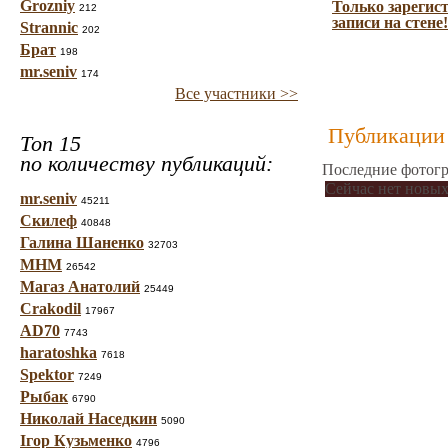
Grozniy
Только зарегис
212
записи на стене!
Strannic
202
Брат
198
mr.seniv
174
Все участники >>
Публикации 
Топ 15
по количеству публикаций:
Последние фотогр
Сейчас нет новых
mr.seniv
45211
Скилеф
40848
Галина Шаненко
32703
МНМ
26542
Магаз Анатолий
25449
Crakodil
17967
AD70
7743
haratoshka
7618
Spektor
7249
Рыбак
6790
Николай Наседкин
5090
Ігор Кузьменко
4796