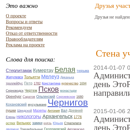
Это важно
Друзья учас
О проекте
Друзья не найден
Вопросы и ответы
Рекомендуем
Отказ от ответственности
Правообладателям
Реклама на проекте
Стена у
Слова для поиска:
2014-01-07 
Белая
Стерлитамак
Кумертау
тюрьма
Админист
Мелеуз
Тольятти
Жигулевск
Диканька
день ЭтоР
троллейбус
Петр
1782
Константина
купечество
1694
Псков
направили
Чертеж
Серноводск
монастыри
Оренбург
Саратов
Ольгинский
Сергиевское
1680
Чернигов
Кохановский
мусульмане
2015-01-06 
Мазепы
Вал
Древний
пушки
Шведской
Антония
Архангельск
Админист
НИКОЛОГОРЫ
1776
Елены
замки
острог
Вильнюс
князь
Юрьев
Стратилата
день ЭтоР
дворище
Триумфальные
Георгиевский
Автовокзал