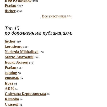
Ігор Кузьменко
8485
Рыбак
7377
fischer
6098
Все участники >>
Топ 15
по дополненным публикациям:
fischer
459
korostenec
436
Nadezda Mihhailova
186
Магаз Анатолий
184
Борис Ассеев
178
Рыбак
156
ggeolog
88
kuban46
59
Брат
56
AD70
52
Світлана Бериславська
49
Klimbim
48
Скилеф
41