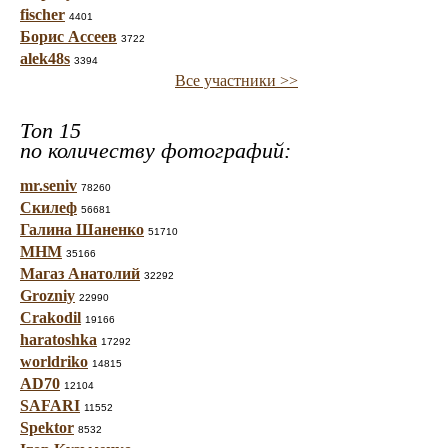
fischer
4401
Борис Ассеев
3722
alek48s
3394
Все участники >>
Топ 15
по количеству фотографий:
mr.seniv
78260
Скилеф
56681
Галина Шаненко
51710
МНМ
35166
Магаз Анатолий
32292
Grozniy
22990
Crakodil
19166
haratoshka
17292
worldriko
14815
AD70
12104
SAFARI
11552
Spektor
8532