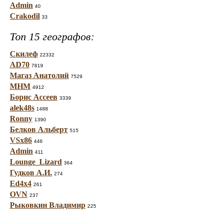
Admin
40
Crakodil
33
Топ 15 географов:
Скилеф
22332
AD70
7819
Магаз Анатолий
7529
МНМ
4912
Борис Ассеев
3339
alek48s
1488
Ronny
1390
Белков Альберт
515
VSx86
446
Admin
411
Lounge_Lizard
364
Гудков А.И.
274
Ed4x4
261
OVN
237
Рыковкин Владимир
225