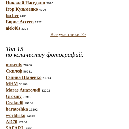
Николай Наседкин
5090
Ігор Кузьменко
4796
fischer
4401
Борис Ассеев
3722
alek48s
3394
Все участники >>
Топ 15
по количеству фотографий:
mr.seniv
78286
Скилеф
56681
Галина Шаненко
51714
МНМ
35166
Магаз Анатолий
32292
Grozniy
22990
Crakodil
19166
haratoshka
17292
worldriko
14815
AD70
12104
SAFARI
11552