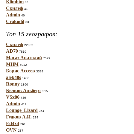
Klimbim
48
Скилеф
41
Admin
40
Crakodil
33
Топ 15 географов:
Скилеф
22332
AD70
7819
Магаз Анатолий
7529
МНМ
4912
Борис Ассеев
3339
alek48s
1488
Ronny
1390
Белков Альберт
515
VSx86
446
Admin
411
Lounge_Lizard
364
Гудков А.И.
274
Ed4x4
261
OVN
237