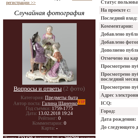
Статус пользова
регистрации >>
На проекте с:
Случайная фотография
Последний вход:
Комментарии:
Добавлено публ
Добавлено фото
Дополнено публ
Отмечено на ка
Просмотрено пу
Просмотрено пу
последний месяц
Просмотрено пуб
Вопросы и ответы
(2 фото)
Адрес электрон
Категория:
Предметы быта
VIP
ICQ:
Автор поста:
Галина Шаненко
Год съемки:
1759-1775
Город:
Дата:
13.02.2018 19:24
Рейтинг:
0
Дата рождения:
Комментарии:
0
До следующего 
Карта:
-