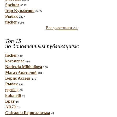
Spektor
8532
Ігор Кузьменко
8485
Рыбак
7377
fischer
6098
Все участники >>
Топ 15
по дополненным публикациям:
fischer
459
korostenec
436
Nadezda Mihhailova
186
Магаз Анатолий
184
Борис Ассеев
178
Рыбак
156
ggeolog
88
kuban46
59
Брат
56
AD70
52
Світлана Бериславська
49