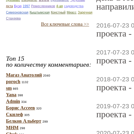
направили
яхта
Буэр
1997
Ремесленников
4-ая
садоводства
Симеоновская
Кыштымская
Констный
Миасс
Заречная
Стахеева
Все ключевые слова >>
2016-07-23 
проекта -
2017-07-23 
Топ 15
проекта -
по количеству комментариев:
Магаз Анатолий
2040
2018-07-23 
poroch
1132
проекта -
sm
865
Yana
398
Admin
334
2019-07-23 
Борис Ассеев
320
проекта -
Скилеф
305
Белков Альберт
299
МНМ
298
2020-07-23 