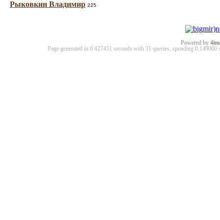
Рыковкин Владимир
225
Powered by
4im
Page generated in 0.427451 seconds with 31 queries, spending 0.14900