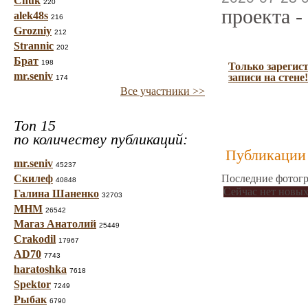
Chuk
220
проекта -
alek48s
216
Grozniy
212
Strannic
202
Брат
198
Только зарегис
mr.seniv
записи на стене!
174
Все участники >>
Топ 15
по количеству публикаций:
Публикации 
mr.seniv
45237
Скилеф
Последние фотогр
40848
Сейчас нет новых
Галина Шаненко
32703
МНМ
26542
Магаз Анатолий
25449
Crakodil
17967
AD70
7743
haratoshka
7618
Spektor
7249
Рыбак
6790