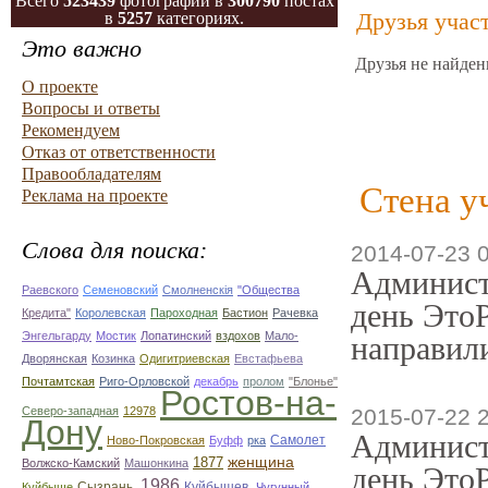
Всего
523439
фотографий в
300790
постах
Друзья учас
в
5257
категориях.
Это важно
Друзья не найден
О проекте
Вопросы и ответы
Рекомендуем
Отказ от ответственности
Правообладателям
Стена у
Реклама на проекте
Слова для поиска:
2014-07-23 
Админист
Раевского
Семеновский
Смолненскія
"Общества
день ЭтоР
Кредита"
Королевская
Пароходная
Бастион
Рачевка
Энгельгарду
Мостик
Лопатинский
вздохов
Мало-
направили
Дворянская
Козинка
Одигитриевская
Евстафьева
Почтамтская
Риго-Орловской
декабрь
пролом
"Блонье"
Ростов-на-
Северо-западная
12978
2015-07-22 
Дону
Админист
Самолет
Ново-Покровская
Буфф
рка
1877
женщина
Волжско-Камский
Машонкина
день ЭтоР
1986
Сызрань.
Куйбышев.
Куйбыше
Чугунный