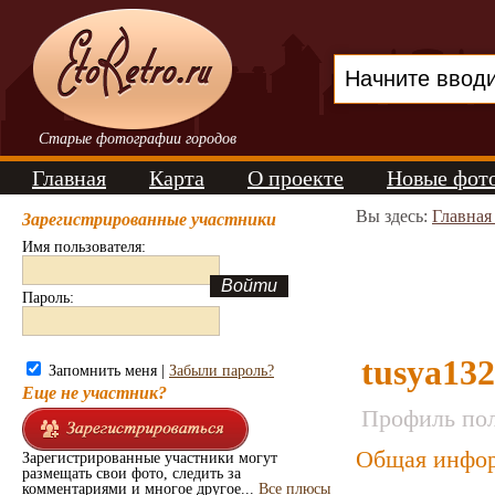
Старые фотографии городов
Главная
Карта
О проекте
Новые фот
Вы здесь:
Главная
Зарегистрированные участники
Имя пользователя:
Пароль:
tusya13
Запомнить меня |
Забыли пароль?
Еще не участник?
Профиль пол
Общая инфор
Зарегистрированные участники могут
размещать свои фото, следить за
комментариями и многое другое...
Все плюсы