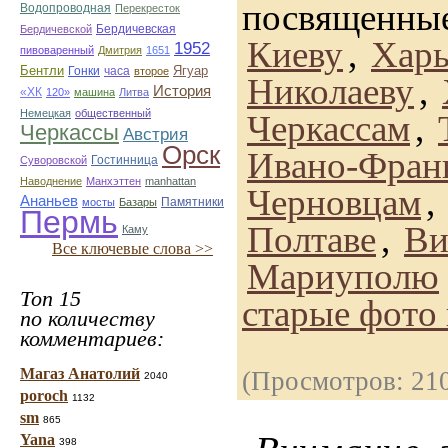
посвященные
Водопроводная
Перекресток
Бердичевская
Бердичевской
Киеву
,
Харь
1952
пивоваренный
Дмитрия
1651
Бентли
Гонки
часа
Ягуар
второе
Николаеву
,
История
«ХК
120»
машина
Литва
Немецкая
общественный
Черкассам
,
Черкассы
Австрия
Орск
Ивано-Фран
Гостинница
Суворовской
Наводнение
Манхэттен
manhattan
Черновцам
,
Ананьев
Памятники
мосты
Базары
Пермь
Полтаве
,
Ви
Каму
Все ключевые слова >>
Мариуполю
Топ 15
старые фото
по количеству
комментариев:
Магаз Анатолий
(Просмотров: 21
2040
poroch
1132
sm
865
Yana
398