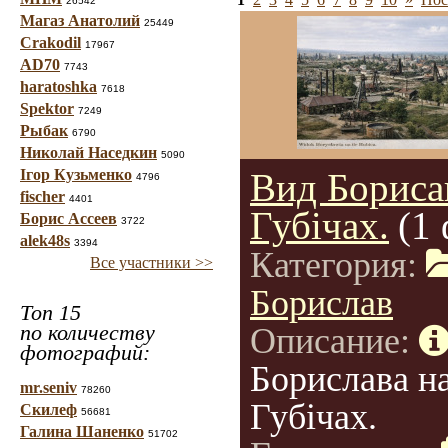
26542
Магаз Анатолий
25449
Crakodil
17967
AD70
7743
haratoshka
7618
Spektor
7249
Рыбак
6790
Николай Наседкин
5090
Ігор Кузьменко
Вид Бориса
4796
fischer
4401
Губічах.
(1
Борис Ассеев
3722
alek48s
3394
Категория:
Все участники >>
Борислав
Топ 15
по количеству
Описание:
фотографий:
Борислава н
mr.seniv
78260
Губічах.
Скилеф
56681
Галина Шаненко
51702