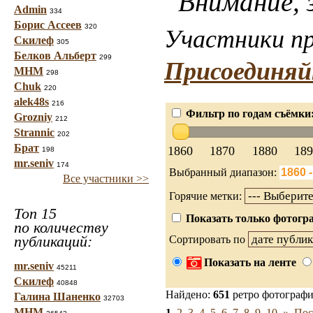
Внимание, з
Admin
334
Борис Ассеев
320
Участники пр
Скилеф
305
Белков Альберт
299
Присоединяй
МНМ
298
Chuk
220
alek48s
216
Фильтр по годам съёмки
Grozniy
212
Strannic
202
Брат
1860
1870
1880
18
198
mr.seniv
174
Выбранный диапазон:
Все участники >>
Горячие метки:
Топ 15
Показать только фотогра
по количеству
публикаций:
Сортировать по
Показать на ленте
mr.seniv
45211
Скилеф
40848
Найдено:
651
ретро фотограф
Галина Шаненко
32703
МНМ
1
2
3
4
5
6
7
8
9
10
»
Пос