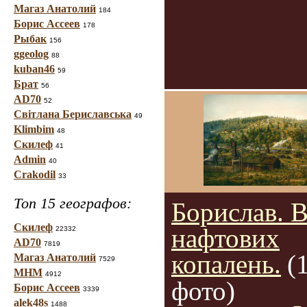
Магаз Анатолий
184
Борис Ассеев
178
Рыбак
156
ggeolog
88
kuban46
59
Брат
56
AD70
52
Світлана Бериславська
49
Klimbim
48
Скилеф
41
Admin
40
Crakodil
33
Топ 15 географов:
Борислав. 
Скилеф
нафтових
22332
AD70
7819
копалень.
(
Магаз Анатолий
7529
МНМ
4912
фото)
Борис Ассеев
3339
alek48s
1488