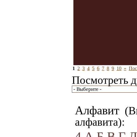
1
2
3
4
5
6
7
8
9
10
»
Пос
Посмотреть д
Алфавит
(Вы
алфавита):
4
А
Б
В
Г