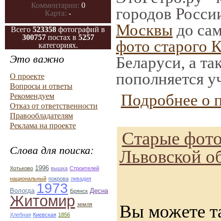
Комментарии:
0
городов Росси
Карта:
-
Москвы
до сам
Всего
523358
фотографий в
300757
постах в
5257
фото старого 
категориях.
Это важно
Беларуси, а та
пополняется у
О проекте
Вопросы и ответы
Подробнее о 
Рекомендуем
Отказ от ответственности
Правообладателям
Реклама на проекте
Старые фото
Слова для поиска:
Львовской о
1996
Хотьково
вышка
Строителей
национальный
покрова
ливадия
1973
Вологда
Десна
Брянск
Житомир
земля
Вы можете т
Хлебная
Киевская
1856