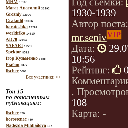
Год съемки:
МНМ
35166
Магаз Анатолий
32292
1930-1939
Grozniy
22990
Crakodil
Автор поста
19166
haratoshka
17292
VIP
worldriko
mr.seniv
14815
AD70
12104
Дата:
29.0
SAFARI
11552
Spektor
8532
10:56
Ігор Кузьменко
8485
Рыбак
7377
Рейтинг:
fischer
6098
Все участники >>
Комментари
, Просмотро
Топ 15
по дополненным
108
публикациям:
Карта: -
fischer
459
korostenec
436
Nadezda Mihhailova
186