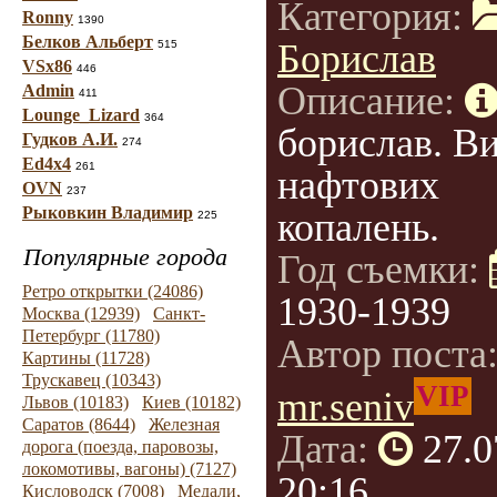
Категория:
Ronny
1390
Белков Альберт
Борислав
515
VSx86
446
Описание:
Admin
411
Lounge_Lizard
364
борислав. В
Гудков А.И.
274
Ed4x4
261
нафтових
OVN
237
Рыковкин Владимир
копалень.
225
Популярные города
Год съемки:
Ретро открытки (24086)
1930-1939
Москва (12939)
Санкт-
Петербург (11780)
Автор поста
Картины (11728)
Трускавец (10343)
VIP
mr.seniv
Львов (10183)
Киев (10182)
Саратов (8644)
Железная
Дата:
27.0
дорога (поезда, паровозы,
локомотивы, вагоны) (7127)
20:16
Кисловодск (7008)
Медали,