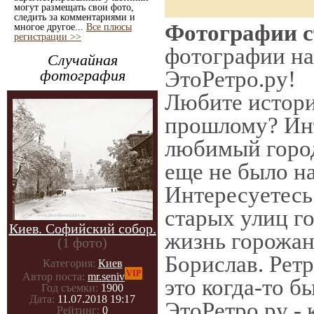
могут размещать свои фото,
следить за комментариями и
Фотографии ст
многое другое...
Все плюсы
регистрации >>
фотографии нач
Случайная
ЭтоРетро.ру!
фотография
Любите истори
прошлому? Инт
любимый город
еще не было на
Интересуетес
старых улиц г
Киев. Софийский собор.
жизнь горожан
(1 фото)
Борислав. Ретр
Категория:
Киев
VIP
Автор поста:
mr.seniv
это когда-то б
Год съемки:
1900
Дата:
11.07.2018 19:17
ЭтоРетро.ру -
Рейтинг:
0