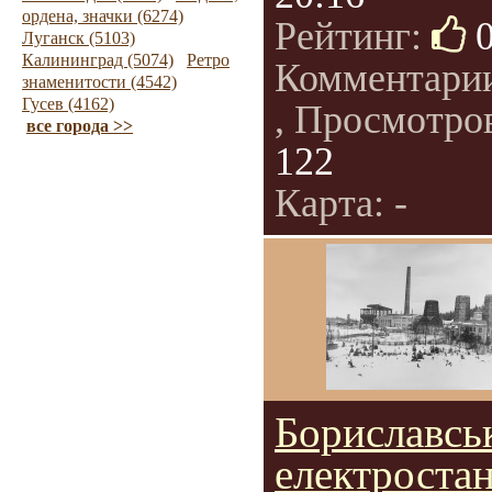
ордена, значки (6274)
Рейтинг:
Луганск (5103)
Калининград (5074)
Ретро
Комментари
знаменитости (4542)
Гусев (4162)
, Просмотро
все города >>
122
Карта: -
Бориславсь
електростан