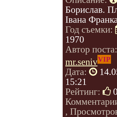
Борислав. П
Івана Франка
Год съемки:
1970
Автор поста
VIP
mr.seniv
Дата:
14.0
15:21
Рейтинг:
Комментари
, Просмотро