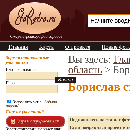
Старые фотографии городов
Главная
Карта
О проекте
Новые фот
Вы здесь:
Гла
Зарегистрированные
участники
область
> Бор
Имя пользователя:
Борислав 
Пароль:
Запомнить меня |
Забыли
пароль?
Еще не участник?
Подпишитесь на старые фото
Если понравился проект в ц
Зарегистрированные участники