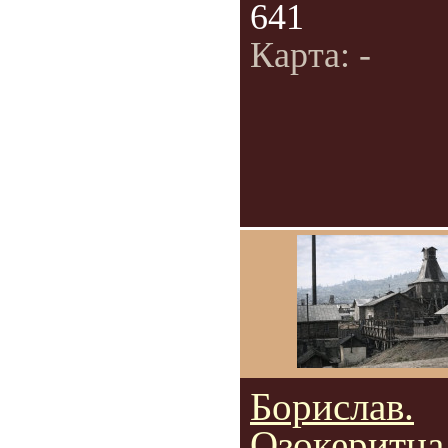
641
Карта: -
Борислав.
Озокеритна