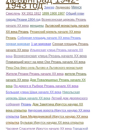
1943 год
Минск
Зингер
Людиново
Свислочь
XX 1911 1912
1899 1900 1907
Общий план
города Рязани 1904 год
Вознесенская церковь Рязань
начало ХХ века
женщины
Льговский монастырь начало
ХХ века Рязань
Рязанский кремль начало ХХ века
Рязань
Соборная площадь начало ХХ века Рязань
первая мировая
1-ая мировая
Сенная площадь Рязань
начало ХХ века
Ильинская улица Рязань начало ХХ
Вознесенская улица Рязань начало ХХ века
века
Плавающий мост на реке Оке Рязань начало ХХ века
Река Ока близ села Льгово и Льговского монастыря
Жители Рязани Рязань начало ХХ века
жители Рязань
начало ХХ века
Дом Повалишиных Рязань начало ХХ
века
По дороге в Рыбное Рязань начало ХХ века
Большая улица Шацк начало ХХ века
Никольская
церковь Шацк начало ХХ века
Летний дом дворянского
собрания
Рязань
Дом Замятина Иркутск начдао ХХ
века открытка
Амурские ворота Иркутск начдао ХХ века
открытка
Банк Медведниковой Иркутск начдао ХХ века
открытка
Бульвар Иркутск начдао ХХ века открытка
Часовня Спасителя Иркутск начало ХХ века
Городской