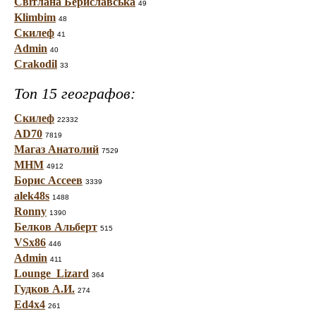
Світлана Бериславська
49
Klimbim
48
Скилеф
41
Admin
40
Crakodil
33
Топ 15 географов:
Скилеф
22332
AD70
7819
Магаз Анатолий
7529
МНМ
4912
Борис Ассеев
3339
alek48s
1488
Ronny
1390
Белков Альберт
515
VSx86
446
Admin
411
Lounge_Lizard
364
Гудков А.И.
274
Ed4x4
261