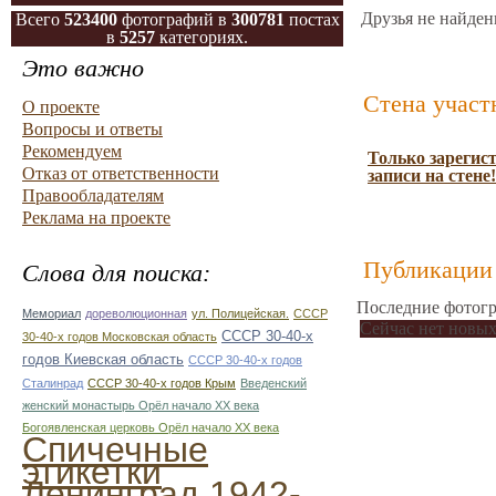
Друзья не найден
Всего
523400
фотографий в
300781
постах
в
5257
категориях.
Это важно
Стена участ
О проекте
Вопросы и ответы
Рекомендуем
Только зарегис
Отказ от ответственности
записи на стене!
Правообладателям
Реклама на проекте
Публикации 
Слова для поиска:
Последние фотогр
Мемориал
дореволюционная
ул. Полицейская.
СССР
Сейчас нет новых
СССР 30-40-х
30-40-х годов Московская область
годов Киевская область
СССР 30-40-х годов
Сталинрад
СССР 30-40-х годов Крым
Введенский
женский монастырь Орёл начало ХХ века
Богоявленская церковь Орёл начало ХХ века
Спичечные
этикетки
Ленинград 1942-