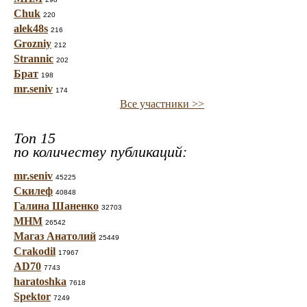
Chuk
220
alek48s
216
Grozniy
212
Strannic
202
Брат
198
mr.seniv
174
Все участники >>
Топ 15
по количеству публикаций:
mr.seniv
45225
Скилеф
40848
Галина Шаненко
32703
МНМ
26542
Магаз Анатолий
25449
Crakodil
17967
AD70
7743
haratoshka
7618
Spektor
7249