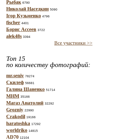
Рыбак
6790
Николай Наседкин
5090
Ігор Кузьменко
4796
fischer
4401
Борис Ассеев
3722
alek48s
3394
Все участники >>
Топ 15
по количеству фотографий:
mr.seniv
78274
Скилеф
56681
Галина Шаненко
51714
МНМ
35166
Магаз Анатолий
32292
Grozniy
22990
Crakodil
19166
haratoshka
17292
worldriko
14815
AD70
12104