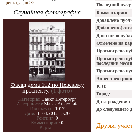
регистрации >>
Последний вход:
Случайная фотография
Комментарии:
Добавлено публ
Добавлено фото
Дополнено публ
Отмечено на ка
Просмотрено пу
Просмотрено пу
последний месяц
Просмотрено пуб
Адрес электрон
Фасад дома 102 по Невскому
ICQ:
проспекту.
(1 фото)
Город:
Категория:
Санкт-Петербург
Дата рождения:
Автор поста:
Магаз Анатолий
Год съемки:
1917
До следующего 
Дата:
31.03.2012 15:20
Рейтинг:
0
Комментарии:
0
Друзья учас
Карта:
-