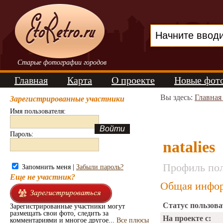
Старые фотографии городов
Главная
Карта
О проекте
Новые фот
Вы здесь:
Главная
Зарегистрированные участники
Имя пользователя:
Пароль:
natalies
Профиль пол
Запомнить меня |
Забыли пароль?
Еще не участник?
Общая инфор
Статус пользова
Зарегистрированные участники могут
размещать свои фото, следить за
На проекте с:
комментариями и многое другое...
Все плюсы