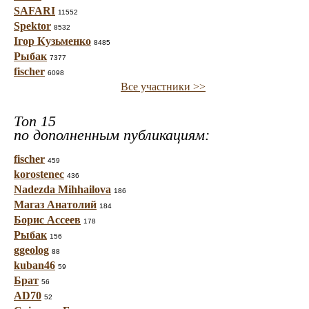
SAFARI
11552
Spektor
8532
Ігор Кузьменко
8485
Рыбак
7377
fischer
6098
Все участники >>
Топ 15
по дополненным публикациям:
fischer
459
korostenec
436
Nadezda Mihhailova
186
Магаз Анатолий
184
Борис Ассеев
178
Рыбак
156
ggeolog
88
kuban46
59
Брат
56
AD70
52