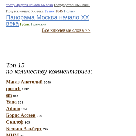
театр Иркутск начало ХХ века
Государственный банк.
Иркутск начало ХХ века
19 век
1845
Поляки
Панорама Москва начало ХХ
века
Губин.
Пражский
Все ключевые слова >>
Топ 15
по количеству комментариев:
Магаз Анатолий
2040
poroch
1132
sm
865
Yana
398
Admin
334
Борис Ассеев
320
Скилеф
305
Белков Альберт
299
МНМ
298