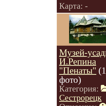
Карта: -
Музей-усад
И.Репина
"Пенаты"
(
фото)
Категория:
Сестрорецк