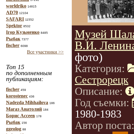
worldriko
14815
AD70
12104
SAFARI
11552
Spektor
8532
Музей Шал
Ігор Кузьменко
8485
Рыбак
7377
В.И. Ленин
fischer
6098
Все участники >>
фото)
Категория:
Топ 15
по дополненным
Сестрорецк
публикациям:
Описание:
fischer
459
korostenec
436
Год съемки:
Nadezda Mihhailova
186
Магаз Анатолий
184
1980-1983
Борис Ассеев
178
Автор поста
Рыбак
156
ggeolog
88