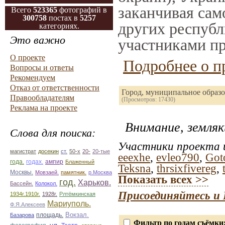
заканчивая само
Всего
523365
фотографий в
300758
постах в
5257
других республ
категориях.
Это важно
участниками пр
О проекте
Подробнее о п
Вопросы и ответы
Рекомендуем
Отказ от ответственности
Город, муниципальное образо
Правообладателям
(Просмотров: 17430)
Реклама на проекте
Внимание, земляк
Слова для поиска:
Участники проекта и
магистрат
досекин
ст.
50-х
20-
20-тые
eeexhe
,
evleo790
,
Got
ампир
года.
годах.
Блаженный
Teksna
,
thrsixfivereg
,
Москвы.
Мовзаей.
памятник.
р.Москва
Показать всех >>
год.
Харьков.
Бассейн.
Колокол.
Присоединяйтесь и 
1934г.1910г.
1928г.
Рлтёмкинская
Мариуполь.
Ф.Я.Алексеев
площадь.
Вокзал.
Базарова
Фильтр по годам съёмки