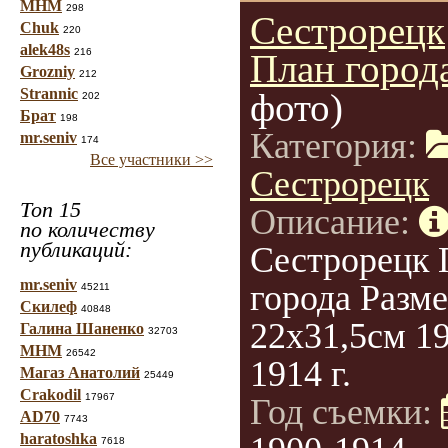
МНМ
298
Сестрорецк
Chuk
220
alek48s
216
План город
Grozniy
212
Strannic
фото)
202
Брат
198
Категория:
mr.seniv
174
Все участники >>
Сестрорецк
Топ 15
Описание:
по количеству
публикаций:
Сестрорецк 
mr.seniv
города Разм
45211
Скилеф
40848
22х31,5см 1
Галина Шаненко
32703
МНМ
26542
1914 г.
Магаз Анатолий
25449
Crakodil
17967
Год съемки:
AD70
7743
haratoshka
7618