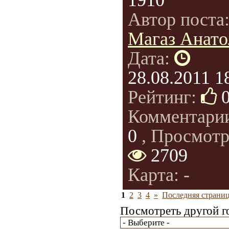
1910
Автор поста
Магаз Анато
Дата:
28.08.2011 1
Рейтинг:
Комментари
0
, Просмотр
2709
Карта: -
1
2
3
4
»
Последняя страниц
Посмотреть другой г