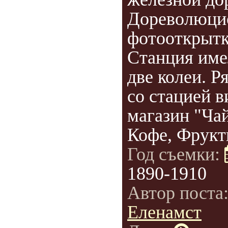
Дореволюци
фотооткрытк
Станция име
две колеи. Р
со стацией в
магазин "Чай
Кофе, Фрукты
Год съемки:
1890-1910
Автор поста
Еленамст