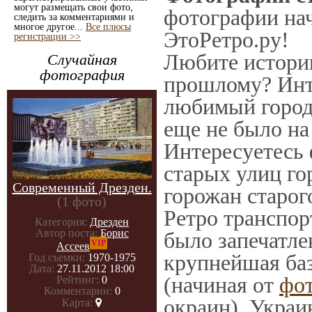
могут размещать свои фото,
фотографии нач
следить за комментариями и
многое другое...
Все плюсы
ЭтоРетро.ру!
регистрации >>
Любите историю
Случайная
фотография
прошлому? Инт
любимый город 
еще не было на
Интересуетесь
старых улиц го
Современный Дрезден.
горожан старог
(1 фото)
Ретро транспорт
Категория:
Дрезден
Автор поста:
Борис
было запечатле
VIP
Ассеев
крупнейшая баз
Год съемки:
1970-1975
Дата:
27.11.2012 18:00
(начиная от
фо
Рейтинг:
0
Комментарии:
0
окраин), Украи
Карта: