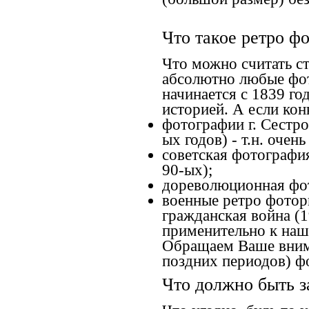
Что такое ретро ф
Что можно считать с
абсолютно любые фот
начинается с 1839 го
историей. А если конк
фотографии г. Сестро
ых годов) - т.н. оче
советская фотография
90-ых);
дореволюционная фото
военные ретро фоторг
гражданская война (1
применительно к наше
Обращаем Ваше внима
поздних периодов) ф
Что должно быть з