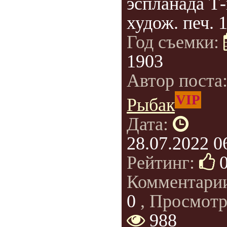
эспланада Т-
худож. печ. 1
Год съемки:
1903
Автор поста
VIP
Рыбак
Дата:
28.07.2022 0
Рейтинг:
Комментари
0
, Просмотр
988