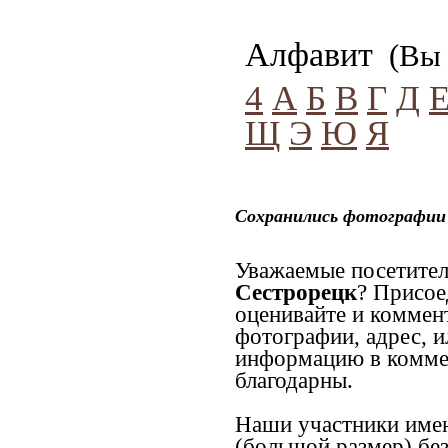
Алфавит
(Вы 
4
А
Б
В
Г
Д
Щ
Э
Ю
Я
Сохранились фотографии 
Уважаемые посетител
Сестрорецк
? Присое
оценивайте и коммен
фотографии, адрес, и
информацию в коммен
благодарны.
Наши участники имею
(большой размер) без