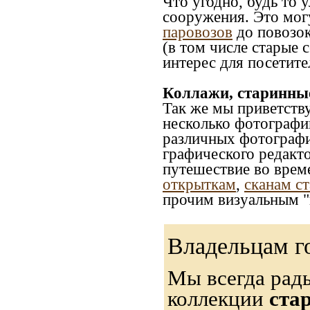
Что угодно, будь то 
сооружения. Это мог
паровозов
до повозок
(в том числе старые 
интерес для посетите
Коллажи, старинны
Так же мы приветств
несколько фотографи
различных фотографий
графического редакто
путешествие во врем
открыткам
,
сканам с
прочим визуальным "
Владельцам г
Мы всегда рад
коллекции
ста