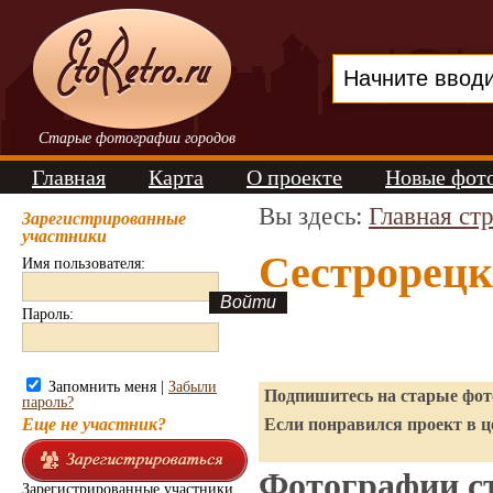
Старые фотографии городов
Главная
Карта
О проекте
Новые фот
Вы здесь:
Главная ст
Зарегистрированные
участники
Сестрорецк
Имя пользователя:
Пароль:
Запомнить меня |
Забыли
Подпишитесь на старые фото
пароль?
Еще не участник?
Если понравился проект в ц
Фотографии ст
Зарегистрированные участники