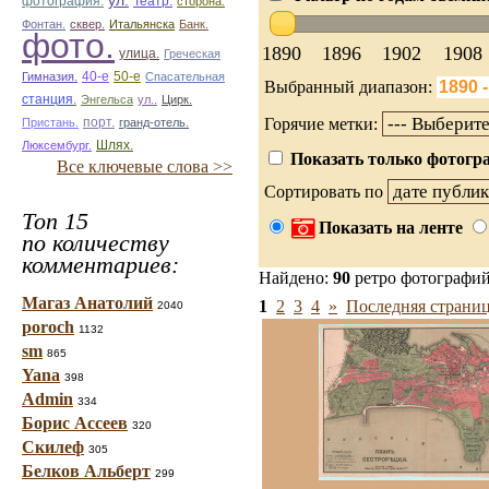
ул.
фотография.
Театр.
сторона.
Фонтан.
сквер.
Итальянска
Банк.
фото.
1890
1896
1902
1908
улица.
Греческая
50-е
Гимназия.
40-е
Спасательная
Выбранный диапазон:
станция.
Энгельса
ул..
Цирк.
Горячие метки:
Пристань.
порт.
гранд-отель.
Люксембург.
Шлях.
Показать только фотогра
Все ключевые слова >>
Сортировать по
Топ 15
Показать на ленте
по количеству
комментариев:
Найдено:
90
ретро фотографи
Магаз Анатолий
1
2
3
4
»
Последняя страниц
2040
poroch
1132
sm
865
Yana
398
Admin
334
Борис Ассеев
320
Скилеф
305
Белков Альберт
299