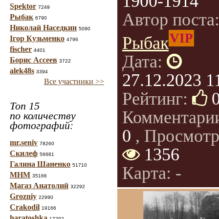
1900-1914
Spektor
7249
Автор поста
Рыбак
6790
Николай Наседкин
5090
VIP
Рыбак
Ігор Кузьменко
4796
fischer
4401
Дата:
Борис Ассеев
3722
alek48s
3394
27.12.2023 1
Все участники >>
Рейтинг:
Топ 15
Комментари
по количеству
фотографий:
0
, Просмотр
mr.seniv
78260
1356
Скилеф
56681
Галина Шаненко
51710
Карта: -
МНМ
35166
Магаз Анатолий
32292
Grozniy
22990
Crakodil
19166
haratoshka
17292