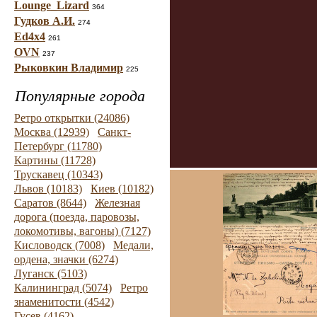
Lounge_Lizard
364
Гудков А.И.
274
Ed4x4
261
OVN
237
Рыковкин Владимир
225
Популярные города
Ретро открытки (24086)
Москва (12939)
Санкт-
Петербург (11780)
Картины (11728)
Трускавец (10343)
Львов (10183)
Киев (10182)
Саратов (8644)
Железная
дорога (поезда, паровозы,
локомотивы, вагоны) (7127)
Кисловодск (7008)
Медали,
ордена, значки (6274)
Луганск (5103)
Калининград (5074)
Ретро
знаменитости (4542)
Гусев (4162)