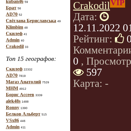
VIP
kuban46
Crakodil
59
Брат
56
Дата:
AD70
52
Світлана Бериславська
49
12.11.2022 0
Klimbim
48
Скилеф
41
Рейтинг:
Admin
40
Crakodil
Комментари
33
Топ 15 географов:
0
, Просмотр
Скилеф
597
22332
AD70
7819
Карта: -
Магаз Анатолий
7529
МНМ
4912
Борис Ассеев
3339
alek48s
1488
Ronny
1390
Белков Альберт
515
VSx86
446
Admin
411