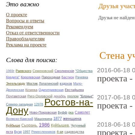
Это важно
Друзья учас
О проекте
Друзья не найден
Вопросы и ответы
Рекомендуем
Отказ от ответственности
Правообладателям
Реклама на проекте
Стена у
Слова для поиска:
2016-06-18 
1969г
Раевского
Семеновский
Смолненскія
"Общества
проекта -
Кредита"
Королевская
Пароходная
Бастион
Рачевка
Энгельгарду
Мостик
Лопатинский
вздохов
Мало-
Дворянская
Козинка
Одигитриевская
Евстафьева
2017-06-18 
Почтамтская
Риго-Орловской
декабрь
пролом
"Блонье"
Ростов-на-
проекта -
Северо-западная
12978
Дону
Самолет
Ново-Покровская
Буфф
рка
1877
женщина
Волжско-Камский
Машонкина
2018-06-18 
1986
Сызрань.
Куйбышев.
Куйбыше
Чугунный
проекта -
яхта
Буэр
1997
Ремесленников
4-ая
садоводства