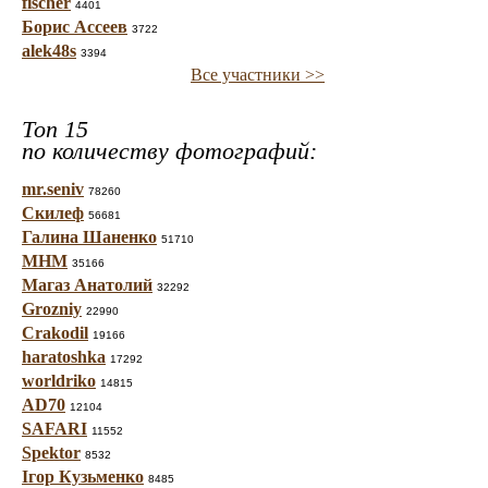
fischer
4401
Борис Ассеев
3722
alek48s
3394
Все участники >>
Топ 15
по количеству фотографий:
mr.seniv
78260
Скилеф
56681
Галина Шаненко
51710
МНМ
35166
Магаз Анатолий
32292
Grozniy
22990
Crakodil
19166
haratoshka
17292
worldriko
14815
AD70
12104
SAFARI
11552
Spektor
8532
Ігор Кузьменко
8485