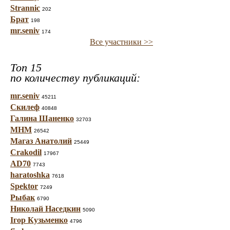
Strannic
202
Брат
198
mr.seniv
174
Все участники >>
Топ 15
по количеству публикаций:
mr.seniv
45211
Скилеф
40848
Галина Шаненко
32703
МНМ
26542
Магаз Анатолий
25449
Crakodil
17967
AD70
7743
haratoshka
7618
Spektor
7249
Рыбак
6790
Николай Наседкин
5090
Ігор Кузьменко
4796