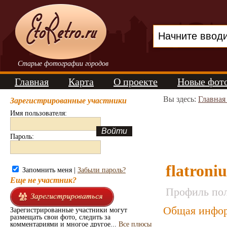
Старые фотографии городов
Главная
Карта
О проекте
Новые фот
Вы здесь:
Главная
Зарегистрированные участники
Имя пользователя:
Пароль:
flatroniu
Запомнить меня |
Забыли пароль?
Еще не участник?
Профиль пол
Общая инфор
Зарегистрированные участники могут
размещать свои фото, следить за
комментариями и многое другое...
Все плюсы