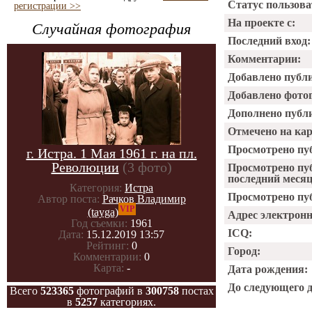
Статус пользова
регистрации >>
На проекте с:
Случайная фотография
Последний вход:
Комментарии:
Добавлено публ
Добавлено фото
Дополнено публ
Отмечено на ка
Просмотрено пу
г. Истра. 1 Мая 1961 г. на пл.
Революции
(3 фото)
Просмотрено пу
последний месяц
Категория:
Истра
Просмотрено пуб
Автор поста:
Рачков Владимир
VIP
(tayga)
Адрес электрон
Год съемки:
1961
ICQ:
Дата:
15.12.2019 13:57
Рейтинг:
0
Город:
Комментарии:
0
Карта:
-
Дата рождения:
До следующего 
Всего
523365
фотографий в
300758
постах
в
5257
категориях.