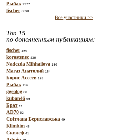
Рыбак
7377
fischer
6098
Все участники >>
Топ 15
по дополненным публикациям:
fischer
459
korostenec
436
Nadezda Mihhailova
186
Магаз Анатолий
184
Борис Ассеев
178
Рыбак
156
ggeolog
88
kuban46
59
Брат
56
AD70
52
Світлана Бериславська
49
Klimbim
48
Скилеф
41
Admin