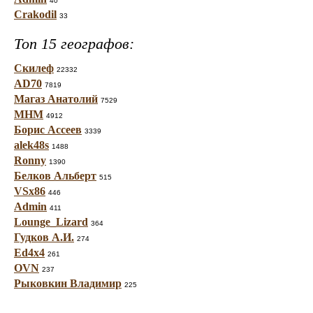
40
Crakodil
33
Топ 15 географов:
Скилеф
22332
AD70
7819
Магаз Анатолий
7529
МНМ
4912
Борис Ассеев
3339
alek48s
1488
Ronny
1390
Белков Альберт
515
VSx86
446
Admin
411
Lounge_Lizard
364
Гудков А.И.
274
Ed4x4
261
OVN
237
Рыковкин Владимир
225