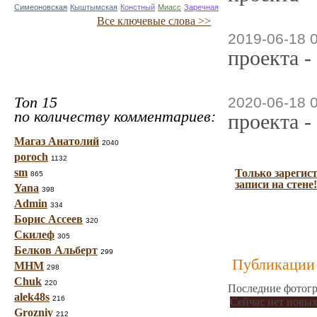
Симеоновская
Кыштымская
Констный
Миасс
Заречная
Все ключевые слова >>
2019-06-18 
проекта -
Топ 15
2020-06-18 
по количеству комментариев:
проекта -
Магаз Анатолий
2040
poroch
1132
sm
Только зарегис
865
записи на стене!
Yana
398
Admin
334
Борис Ассеев
320
Скилеф
305
Белков Альберт
299
Публикации 
МНМ
298
Chuk
220
Последние фотогр
alek48s
216
Сейчас нет новых
Grozniy
212