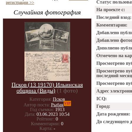
Статус пользова
регистрации >>
На проекте с:
Случайная фотография
Последний вход:
Комментарии:
Добавлено публ
Добавлено фото
Дополнено публ
Отмечено на ка
Просмотрено пу
Просмотрено пу
последний месяц
Просмотрено пуб
Псков (13 19170) Ильинская
община (Виды)
(1 фото)
Адрес электрон
ICQ:
Категория:
Псков
VIP
Автор поста:
Рыбак
Город:
Год съемки:
1913
Дата рождения:
Дата:
03.06.2023 10:54
Рейтинг:
0
До следующего 
Комментарии:
0
Карта:
-