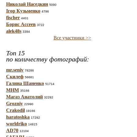
Николай Наседкин
5090
Ігор Кузьменко
4796
fischer
4401
Борис Ассеев
3722
alek48s
3394
Все участники >>
Топ 15
по количеству фотографий:
mr.seniv
78286
Скилеф
56681
Галина Шаненко
51714
МНМ
35166
Магаз Анатолий
32292
Grozniy
22990
Crakodil
19166
haratoshka
17292
worldriko
14815
AD70
12104