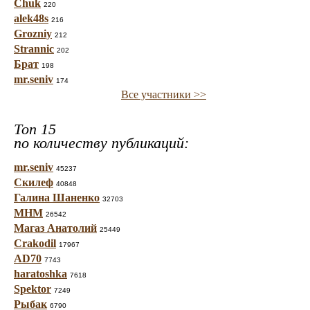
Chuk
220
alek48s
216
Grozniy
212
Strannic
202
Брат
198
mr.seniv
174
Все участники >>
Топ 15
по количеству публикаций:
mr.seniv
45237
Скилеф
40848
Галина Шаненко
32703
МНМ
26542
Магаз Анатолий
25449
Crakodil
17967
AD70
7743
haratoshka
7618
Spektor
7249
Рыбак
6790