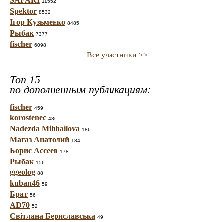
SAFARI
11552
Spektor
8532
Ігор Кузьменко
8485
Рыбак
7377
fischer
6098
Все участники >>
Топ 15
по дополненным публикациям:
fischer
459
korostenec
436
Nadezda Mihhailova
186
Магаз Анатолий
184
Борис Ассеев
178
Рыбак
156
ggeolog
88
kuban46
59
Брат
56
AD70
52
Світлана Бериславська
49