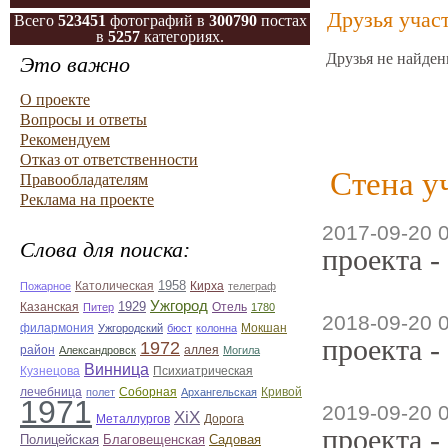
Друзья учас
Всего
523451
фотографий в
300790
постах
в
5257
категориях.
Друзья не найден
Это важно
О проекте
Вопросы и ответы
Рекомендуем
Отказ от ответственности
Стена у
Правообладателям
Реклама на проекте
2017-09-20 
Слова для поиска:
проекта -
1958
Кирха
Пожарное
Католическая
телеграф
Ужгород
Казанская
1929
Отель
Питер
1780
2018-09-20 
филармония
Ужгородский
бюст
колонна
Мокшан
проекта -
1972
район
Александровск
аллея
Могила
Винница
Кузнецова
Психиатрическая
лечебница
Соборная
Кривой
полет
Архангельская
1971
2019-09-20 
ХiХ
Металлургов
Дорога
проекта -
Полицейская
Благовещенская
Садовая