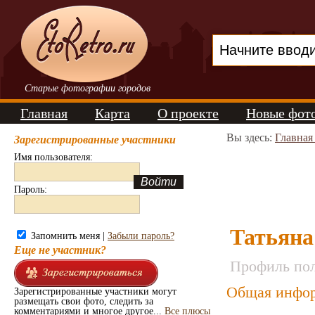
Старые фотографии городов
Главная
Карта
О проекте
Новые фот
Вы здесь:
Главная
Зарегистрированные участники
Имя пользователя:
Пароль:
Татьяна
Запомнить меня |
Забыли пароль?
Еще не участник?
Профиль пол
Общая инфор
Зарегистрированные участники могут
размещать свои фото, следить за
комментариями и многое другое...
Все плюсы