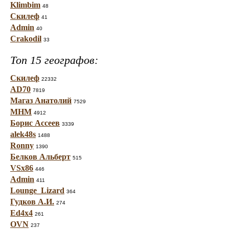
Klimbim
48
Скилеф
41
Admin
40
Crakodil
33
Топ 15 географов:
Скилеф
22332
AD70
7819
Магаз Анатолий
7529
МНМ
4912
Борис Ассеев
3339
alek48s
1488
Ronny
1390
Белков Альберт
515
VSx86
446
Admin
411
Lounge_Lizard
364
Гудков А.И.
274
Ed4x4
261
OVN
237