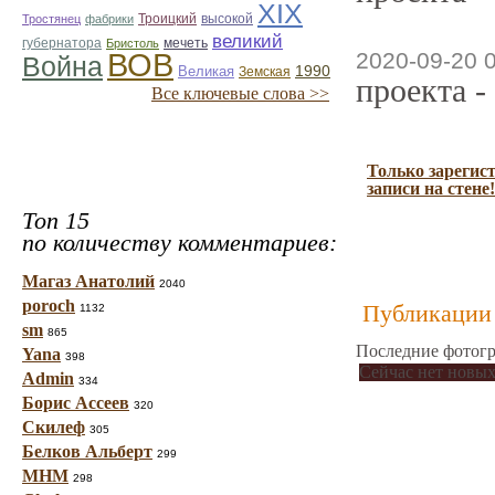
ХІХ
Троицкий
Тростянец
фабрики
высокой
великий
губернатора
мечеть
Бристоль
ВОВ
2020-09-20 
Война
1990
Великая
Земская
проекта -
Все ключевые слова >>
Только зарегис
записи на стене!
Топ 15
по количеству комментариев:
Магаз Анатолий
2040
poroch
Публикации 
1132
sm
865
Последние фотогр
Yana
398
Сейчас нет новых
Admin
334
Борис Ассеев
320
Скилеф
305
Белков Альберт
299
МНМ
298