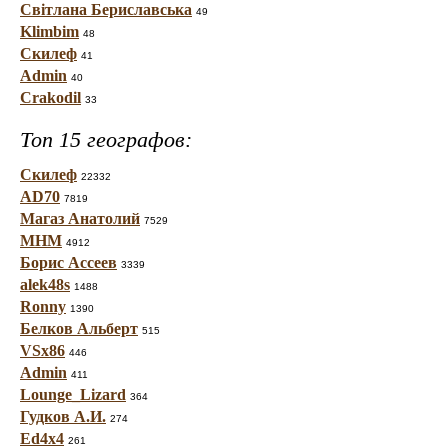
Світлана Бериславська
49
Klimbim
48
Скилеф
41
Admin
40
Crakodil
33
Топ 15 географов:
Скилеф
22332
AD70
7819
Магаз Анатолий
7529
МНМ
4912
Борис Ассеев
3339
alek48s
1488
Ronny
1390
Белков Альберт
515
VSx86
446
Admin
411
Lounge_Lizard
364
Гудков А.И.
274
Ed4x4
261