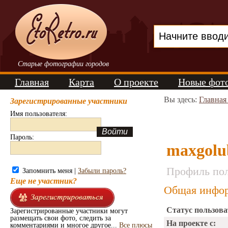
Старые фотографии городов
Главная
Карта
О проекте
Новые фот
Вы здесь:
Главная
Зарегистрированные участники
Имя пользователя:
Пароль:
maxgolu
Профиль пол
Запомнить меня |
Забыли пароль?
Еще не участник?
Общая инфор
Статус пользова
Зарегистрированные участники могут
размещать свои фото, следить за
На проекте с:
комментариями и многое другое...
Все плюсы