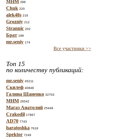
МНМ
298
Chuk
220
alek48s
216
Grozniy
212
Strannic
202
Брат
198
mr.seniv
174
Все участники >>
Топ 15
по количеству публикаций:
mr.seniv
45211
Скилеф
40848
Галина Шаненко
32703
МНМ
26542
Магаз Анатолий
25449
Crakodil
17967
AD70
7743
haratoshka
7618
Spektor
7249