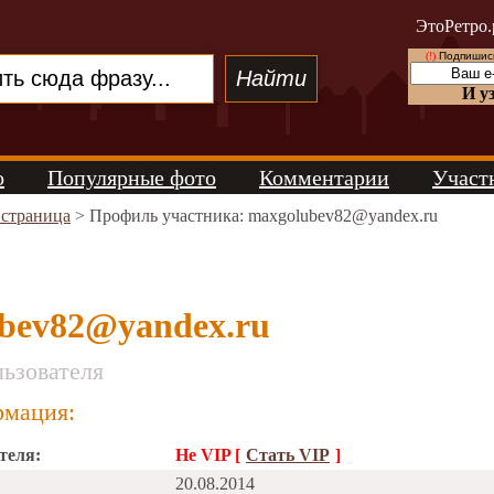
ЭтоРетро.
(!)
Подпишись
И у
о
Популярные фото
Комментарии
Участ
 страница
> Профиль участника: maxgolubev82@yandex.ru
bev82@yandex.ru
ьзователя
мация:
теля:
Не VIP [
Стать VIP
]
20.08.2014