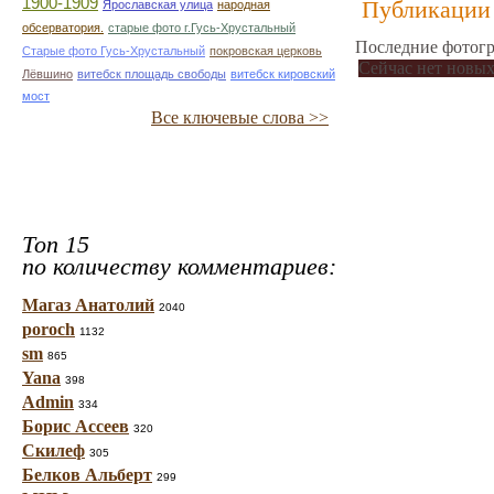
1900-1909
Публикации 
Ярославская улица
народная
обсерватория.
старые фото г.Гусь-Хрустальный
Последние фотогр
Старые фото Гусь-Хрустальный
покровская церковь
Сейчас нет новых
Лёвшино
витебск площадь свободы
витебск кировский
мост
Все ключевые слова >>
Топ 15
по количеству комментариев:
Магаз Анатолий
2040
poroch
1132
sm
865
Yana
398
Admin
334
Борис Ассеев
320
Скилеф
305
Белков Альберт
299