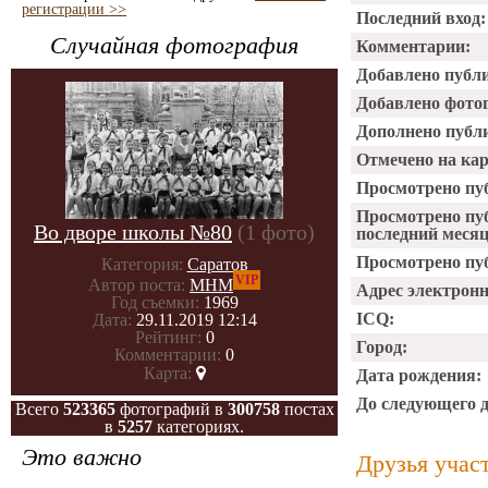
регистрации >>
Последний вход:
Случайная фотография
Комментарии:
Добавлено публ
Добавлено фото
Дополнено публ
Отмечено на ка
Просмотрено пу
Просмотрено пу
Во дворе школы №80
(1 фото)
последний месяц
Просмотрено пуб
Категория:
Саратов
VIP
Автор поста:
МНМ
Адрес электрон
Год съемки:
1969
ICQ:
Дата:
29.11.2019 12:14
Рейтинг:
0
Город:
Комментарии:
0
Карта:
Дата рождения:
До следующего 
Всего
523365
фотографий в
300758
постах
в
5257
категориях.
Это важно
Друзья учас