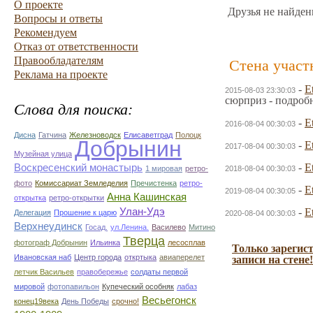
О проекте
Друзья не найден
Вопросы и ответы
Рекомендуем
Отказ от ответственности
Правообладателям
Стена участ
Реклама на проекте
-
E
2015-08-03 23:30:03
сюрприз - подроб
Слова для поиска:
-
E
2016-08-04 00:30:03
Дисна
Гатчина
Железноводск
Елисаветград
Полоцк
Добрынин
-
E
2017-08-04 00:30:03
Музейная улица
-
E
Воскресенский монастырь
1 мировая
ретро-
2018-08-04 00:30:03
фото
Комиссариат Земледелия
Пречистенка
ретро-
-
E
2019-08-04 00:30:05
Анна Кашинская
открытка
ретро-открытки
Улан-Удэ
-
E
Делегация
Прошение к царю
2020-08-04 00:30:03
Верхнеудинск
Госад.
ул.Ленина.
Василево
Митино
Тверца
фотограф Добрынин
Ильинка
лесосплав
Только зарегис
Ивановская наб
Центр города
откртыка
авиаперелет
записи на стене!
летчик Васильев
правобережье
солдаты первой
мировой
фотопавильон
Купеческий особняк
лабаз
Весьегонск
конец19века
День Победы
срочно!