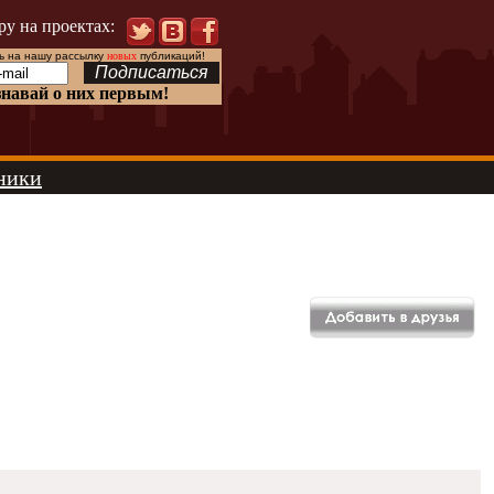
ру на проектах:
 на нашу рассылку
новых
публикаций!
знавай о них первым!
ники