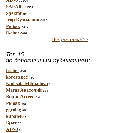
AD70
12104
SAFARI
11552
Spektor
8532
Ігор Кузьменко
8485
Рыбак
7377
fischer
6098
Все участники >>
Топ 15
по дополненным публикациям:
fischer
459
korostenec
436
Nadezda Mihhailova
186
Магаз Анатолий
184
Борис Ассеев
178
Рыбак
156
ggeolog
88
kuban46
59
Брат
56
AD70
52