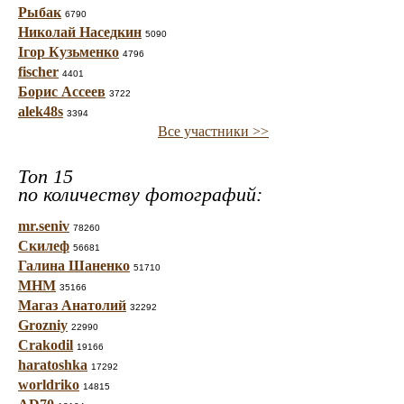
Рыбак
6790
Николай Наседкин
5090
Ігор Кузьменко
4796
fischer
4401
Борис Ассеев
3722
alek48s
3394
Все участники >>
Топ 15
по количеству фотографий:
mr.seniv
78260
Скилеф
56681
Галина Шаненко
51710
МНМ
35166
Магаз Анатолий
32292
Grozniy
22990
Crakodil
19166
haratoshka
17292
worldriko
14815