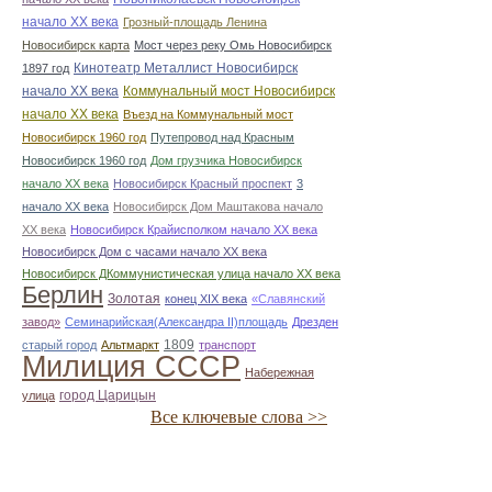
начало ХХ века
Грозный-площадь Ленина
Новосибирск карта
Мост через реку Омь Новосибирск
Кинотеатр Металлист Новосибирск
1897 год
начало ХХ века
Коммунальный мост Новосибирск
начало ХХ века
Въезд на Коммунальный мост
Новосибирск 1960 год
Путепровод над Красным
Новосибирск 1960 год
Дом грузчика Новосибирск
начало ХХ века
Новосибирск Красный проспект
3
начало ХХ века
Новосибирск Дом Маштакова начало
ХХ века
Новосибирск Крайисполком начало ХХ века
Новосибирск Дом с часами начало ХХ века
Новосибирск ДКоммунистическая улица начало ХХ века
Берлин
Золотая
конец ХІХ века
«Славянский
завод»
Семинарийская(Александра II)площадь
Дрезден
1809
старый город
Альтмаркт
транспорт
Милиция СССР
Набережная
город Царицын
улица
Все ключевые слова >>