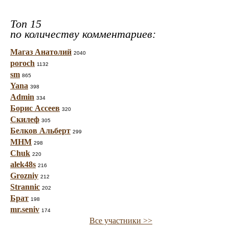
Топ 15
по количеству комментариев:
Магаз Анатолий
2040
poroch
1132
sm
865
Yana
398
Admin
334
Борис Ассеев
320
Скилеф
305
Белков Альберт
299
МНМ
298
Chuk
220
alek48s
216
Grozniy
212
Strannic
202
Брат
198
mr.seniv
174
Все участники >>