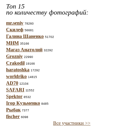
Топ 15
по количеству фотографий:
mr.seniv
78260
Скилеф
56681
Галина Шаненко
51702
МНМ
35166
Магаз Анатолий
32292
Grozniy
22990
Crakodil
19166
haratoshka
17292
worldriko
14815
AD70
12104
SAFARI
11552
Spektor
8532
Ігор Кузьменко
8485
Рыбак
7377
fischer
6098
Все участники >>