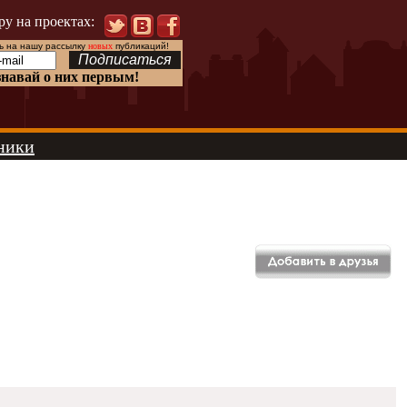
ру на проектах:
 на нашу рассылку
новых
публикаций!
знавай о них первым!
ники