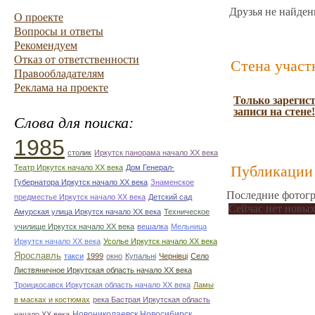
Друзья не найден
О проекте
Вопросы и ответы
Рекомендуем
Отказ от ответственности
Стена участ
Правообладателям
Реклама на проекте
Только зарегис
записи на стене!
Слова для поиска:
1985
столик
Иркутск панорама начало ХХ века
Публикации 
Театр Иркутск начало ХХ века
Дом Генерал-
Губернатора Иркутск начало ХХ века
Знаменское
Последние фотогр
предместье Иркутск начало ХХ века
Детский сад
Сейчас нет новых
Амурская улица Иркутск начало ХХ века
Техническое
училище Иркутск начало ХХ века
вешалка
Мельница
Иркутск начало ХХ века
Усолье Иркутск начало ХХ века
Ярославль
такси
1999
окно
Купальні
Чернівці
Село
Листвяничное Иркутская область начало ХХ века
Троицкосавск Иркутская область начало ХХ века
Ламы
в масках и костюмах
река Бастрая Иркутская область
Новониколаевск Новосибирск
начало ХХ века