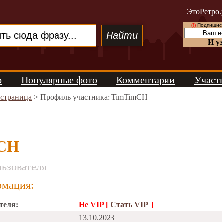
ЭтоРетро.
(!)
Подпишись
И у
о
Популярные фото
Комментарии
Участ
 страница
> Профиль участника: TimTimCH
CH
ьзователя
мация:
теля:
Не VIP [
Стать VIP
]
13.10.2023