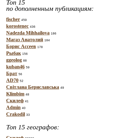
Топ 15
по дополненным публикациям:
fischer
459
korostenec
436
Nadezda Mihhailova
186
Магаз Анатолий
184
Борис Ассеев
178
Рыбак
156
ggeolog
88
kuban46
59
Брат
56
AD70
52
Світлана Бериславська
49
Klimbim
48
Скилеф
41
Admin
40
Crakodil
33
Топ 15 географов:
Скилеф