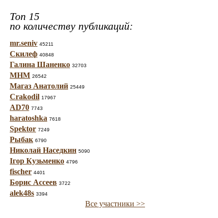
Топ 15
по количеству публикаций:
mr.seniv
45211
Скилеф
40848
Галина Шаненко
32703
МНМ
26542
Магаз Анатолий
25449
Crakodil
17967
AD70
7743
haratoshka
7618
Spektor
7249
Рыбак
6790
Николай Наседкин
5090
Ігор Кузьменко
4796
fischer
4401
Борис Ассеев
3722
alek48s
3394
Все участники >>