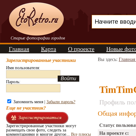
Старые фотографии городов
Главная
Карта
О проекте
Новые фот
Вы здесь:
Главная
Зарегистрированные участники
Имя пользователя:
Пароль:
TimTim
Профиль пол
Запомнить меня |
Забыли пароль?
Еще не участник?
Общая инфор
Статус пользова
Зарегистрированные участники могут
размещать свои фото, следить за
На проекте с:
комментариями и многое другое...
Все плюсы