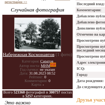
регистрации >>
Последний вход:
Случайная фотография
Комментарии:
Добавлено публ
Добавлено фото
Дополнено публ
Отмечено на ка
Просмотрено пу
Просмотрено пу
последний месяц
Набережная Космонавтов
(1 фото)
Просмотрено пуб
Категория:
Саратов
Адрес электрон
VIP
Автор поста:
МНМ
ICQ:
Год съемки:
не указан
Дата:
31.08.2023 08:52
Город:
Рейтинг:
0
Дата рождения:
Комментарии:
0
Карта:
-
До следующего 
Всего
523360
фотографий в
300757
постах
в
5257
категориях.
Друзья учас
Это важно