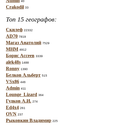
Admin
40
Crakodil
33
Топ 15 географов:
Скилеф
22332
AD70
7819
Магаз Анатолий
7529
МНМ
4912
Борис Ассеев
3339
alek48s
1488
Ronny
1390
Белков Альберт
515
VSx86
446
Admin
411
Lounge_Lizard
364
Гудков А.И.
274
Ed4x4
261
OVN
237
Рыковкин Владимир
225