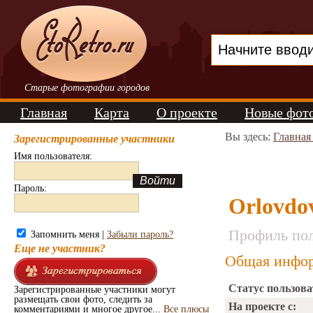
Старые фотографии городов
Главная
Карта
О проекте
Новые фот
Вы здесь:
Главная
Зарегистрированные участники
Имя пользователя:
Пароль:
Orlovdo
Профиль пол
Запомнить меня |
Забыли пароль?
Еще не участник?
Общая инфор
Статус пользова
Зарегистрированные участники могут
размещать свои фото, следить за
На проекте с:
комментариями и многое другое...
Все плюсы