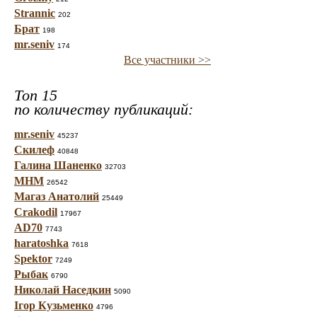
Strannic
202
Брат
198
mr.seniv
174
Все участники >>
Топ 15
по количеству публикаций:
mr.seniv
45237
Скилеф
40848
Галина Шаненко
32703
МНМ
26542
Магаз Анатолий
25449
Crakodil
17967
AD70
7743
haratoshka
7618
Spektor
7249
Рыбак
6790
Николай Наседкин
5090
Ігор Кузьменко
4796