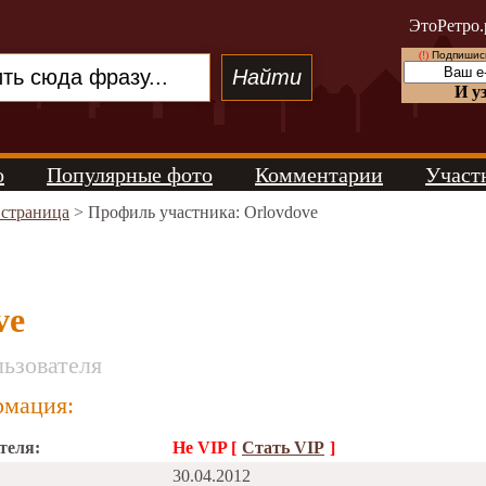
ЭтоРетро.
(!)
Подпишись
И у
о
Популярные фото
Комментарии
Участ
 страница
> Профиль участника: Orlovdove
ve
ьзователя
мация:
теля:
Не VIP [
Стать VIP
]
30.04.2012