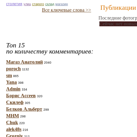
столетия
улиц
старого
склад
магазин
Публикации 
Все ключевые слова >>
Последние фотогр
Сейчас нет новых
Топ 15
по количеству комментариев:
Магаз Анатолий
2040
poroch
1132
sm
865
Yana
398
Admin
334
Борис Ассеев
320
Скилеф
305
Белков Альберт
299
МНМ
298
Chuk
220
alek48s
216
Grozniy
212