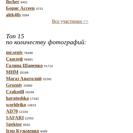
fischer
4401
Борис Ассеев
3722
alek48s
3394
Все участники >>
Топ 15
по количеству фотографий:
mr.seniv
78286
Скилеф
56681
Галина Шаненко
51714
МНМ
35166
Магаз Анатолий
32292
Grozniy
22990
Crakodil
19166
haratoshka
17292
worldriko
14815
AD70
12104
SAFARI
11552
Spektor
8532
Ігор Кузьменко
8485