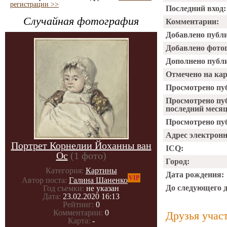
регистрации >>
Последний вход:
Случайная фотография
Комментарии:
Добавлено публ
Добавлено фото
Дополнено публ
Отмечено на ка
Просмотрено пу
Просмотрено пу
последний месяц
Просмотрено пуб
Адрес электрон
Портрет Корнелии Йоханны ван
ICQ:
Ос
(1 фото)
Город:
Категория:
Картины
Дата рождения:
VIP
Автор поста:
Галина Шаненко
До следующего 
Год съемки:
не указан
Дата:
23.02.2020 16:13
Рейтинг:
0
Комментарии:
0
Друзья учас
Карта:
-