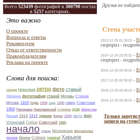
Друзья не найден
Всего
523439
фотографий в
300790
постах
в
5257
категориях.
Это важно
Стена участ
О проекте
Вопросы и ответы
-
E
2013-12-25 01:30:01
Рекомендуем
сюрприз - подроб
Отказ от ответственности
-
E
Правообладателям
2014-12-24 23:30:02
сюрприз - подроб
Реклама на проекте
-
E
2016-12-25 00:30:01
Слова для поиска:
-
E
2017-12-25 00:30:02
ретро
фото
старый
-
E
Николаев
города
2018-12-25 00:30:01
фотография
Украина
Старая
старой
Москвы
-
E
2019-12-25 00:30:01
Москва
1920
годы
сквер
1934
году
1940
Советская
1950
дом
Панорама
Николаевской
стороны
общества
вид
Только зарегис
1914
1915
здание
Россия
биржи
1928
часть
записи на стене!
Собор
Успенский
Советский
1885
начало
улицы
Московская
фотоателье
Харьков
Старые
начала
Ленина
трамвай