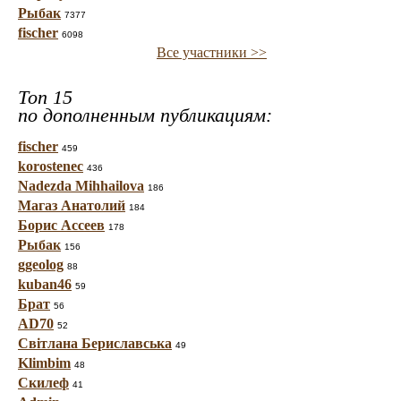
Рыбак
7377
fischer
6098
Все участники >>
Топ 15
по дополненным публикациям:
fischer
459
korostenec
436
Nadezda Mihhailova
186
Магаз Анатолий
184
Борис Ассеев
178
Рыбак
156
ggeolog
88
kuban46
59
Брат
56
AD70
52
Світлана Бериславська
49
Klimbim
48
Скилеф
41