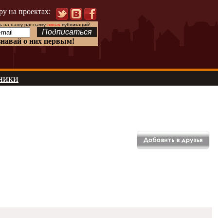
ру на проектах:
 на нашу рассылку
новых
публикаций!
знавай о них первым!
ники