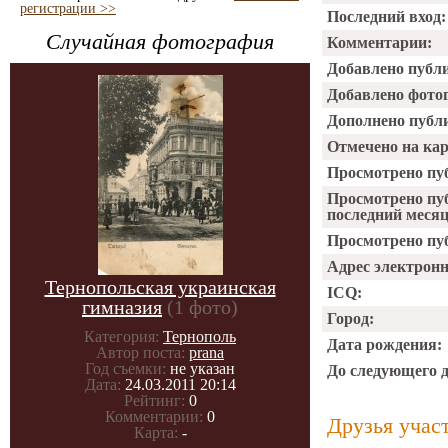
регистрации >>
Последний вход:
Случайная фотография
Комментарии:
Добавлено публ
Добавлено фото
Дополнено публ
Отмечено на ка
Просмотрено пу
Просмотрено пу
последний месяц
Просмотрено пуб
Адрес электрон
Тернопольская украинская
ICQ:
гимназия
(1 фото)
Город:
Категория:
Тернополь
Дата рождения:
Автор поста:
prana
Год съемки:
не указан
До следующего 
Дата:
24.03.2011 20:14
Рейтинг:
0
Комментарии:
0
Друзья учас
Карта:
-