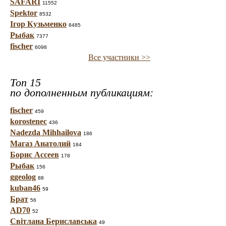
SAFARI
11552
Spektor
8532
Ігор Кузьменко
8485
Рыбак
7377
fischer
6098
Все участники >>
Топ 15
по дополненным публикациям:
fischer
459
korostenec
436
Nadezda Mihhailova
186
Магаз Анатолий
184
Борис Ассеев
178
Рыбак
156
ggeolog
88
kuban46
59
Брат
56
AD70
52
Світлана Бериславська
49