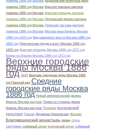
гравюра 1886 год Москва
Кадашевский монетный двор
гравюра 1886 год Москва
Красное крыльцо картина
гравюра 1886 год Москва
Красная площадь картина
гравюра 1886 год Москва
Петровский дворец картина
гравюра 1886 год Москва
Тверская застава картина
гравюра 1886 год Москва
Москва-река Кремль Москва
1886 год 1823 год
Вид каменного моста Москва 1886 год
1825 год
Пресненские пруда и мост Москва 1886 год
1825 год
Красная площадь Москва 1886 год 1872 год
Биржа на Ильине Москва 1886 год 1872 год
Верхние городские
ряды Москва 1886
год
1816
Верхние городские ряды Москва 1886
Средние
год Панской ряд
городские ряды Москва
1886 год
Новый императорский дворец
Крмель Москва рисунок
Терем со стороны двора
московский
Крмель Москва рисунок
Полиция
проспект
Горсад
Дружинин Крюковская
Жохово
Благовещенский монастырь
пилин
спуск
халтурина
соборный спуск
купеческий спуск
соборный