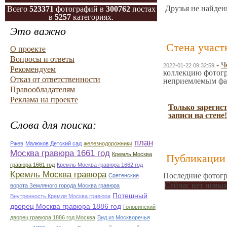
Друзья не найден
Всего
523371
фотографий в
300762
постах
в
5257
категориях.
Это важно
Стена участ
О проекте
Вопросы и ответы
-
Ч
2022-01-22 09:32:59
Рекомендуем
коллекцию фотогра
Отказ от ответственности
неприемлемым фа
Правообладателям
Реклама на проекте
Только зарегис
записи на стене!
Слова для поиска:
план
Ржев
Малюков Детский сад
железнодорожники
Москва гравюра 1661 год
Кремль Москва
Публикации 
гравюра 1661 год
Кремль Москва гравюра 1662 год
Кремль Москва гравюра
Последние фотогр
Сретенские
Сейчас нет новых
ворота Земляного города Москва гравюра
Потешный
Внутренность Кремля Москва гравюра
дворец Москва гравюра 1886 год
Головинский
дворец гравюра 1886 год Москва
Вид из Москворечья