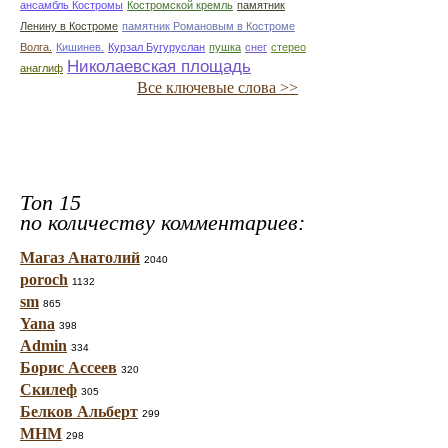
ансамбль Костромы
Костромской кремль
памятник
Ленину в Костроме
памятник Романовым в Костроме
Волга.
Кишинев.
Курзал Бугуруслан
пушка
снег
стерео
Николаевская площадь
анаглиф
Все ключевые слова >>
Топ 15
по количеству комментариев:
Магаз Анатолий
2040
poroch
1132
sm
865
Yana
398
Admin
334
Борис Ассеев
320
Скилеф
305
Белков Альберт
299
МНМ
298