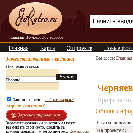
Старые фотографии городов
Главная
Карта
О проекте
Новые фот
Вы здесь:
Главная
Зарегистрированные участники
Имя пользователя:
Пароль:
Черняев
Профиль пол
Запомнить меня |
Забыли пароль?
Еще не участник?
Общая инфор
Статус пользова
Зарегистрированные участники могут
размещать свои фото, следить за
На проекте с:
комментариями и многое другое...
Все плюсы