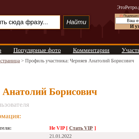
ЭтоРетро.
(!)
Подпишись
И у
о
Популярные фото
Комментарии
Участ
 страница
> Профиль участника: Черняев Анатолий Борисович
 Анатолий Борисович
ьзователя
мация:
теля:
Не VIP [
Стать VIP
]
21.01.2022