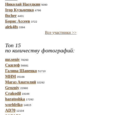
Николай Наседкин
5090
Ігор Кузьменко
4796
fischer
4401
Борис Ассеев
3722
alek48s
3394
Все участники >>
Топ 15
по количеству фотографий:
mr.seniv
78260
Скилеф
56681
Галина Шаненко
51710
МНМ
35166
Магаз Анатолий
32292
Grozniy
22990
Crakodil
19166
haratoshka
17292
worldriko
14815
AD70
12104