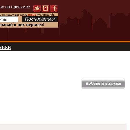
ру на проектах:
 на нашу рассылку
новых
публикаций!
знавай о них первым!
ники