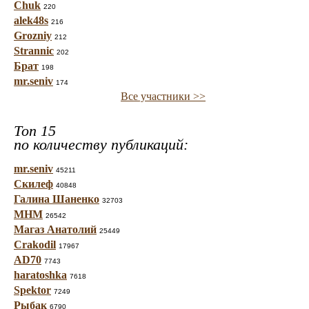
Chuk
220
alek48s
216
Grozniy
212
Strannic
202
Брат
198
mr.seniv
174
Все участники >>
Топ 15
по количеству публикаций:
mr.seniv
45211
Скилеф
40848
Галина Шаненко
32703
МНМ
26542
Магаз Анатолий
25449
Crakodil
17967
AD70
7743
haratoshka
7618
Spektor
7249
Рыбак
6790