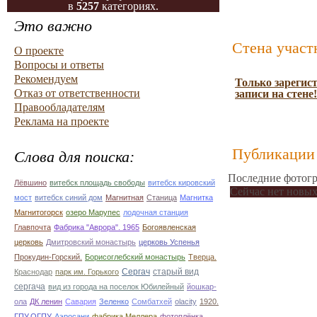
в
5257
категориях.
Это важно
Стена участ
О проекте
Вопросы и ответы
Рекомендуем
Только зарегис
Отказ от ответственности
записи на стене!
Правообладателям
Реклама на проекте
Публикации 
Слова для поиска:
Последние фотогр
Лёвшино
витебск площадь свободы
витебск кировский
Сейчас нет новых
мост
витебск синий дом
Магнитная
Станица
Магнитка
Магнитогорск
озеро Марупес
лодочная станция
Главпочта
Фабрика "Аврора". 1965
Богоявленская
церковь
Дмитровский монастырь
церковь Успенья
Прокудин-Горский.
Борисоглебский монастырь
Тверца.
Сергач
старый вид
Краснодар
парк им. Горького
сергача
вид из города на поселок Юбилейный
йошкар-
ола
ДК ленин
Савария
Зеленко
Сомбатхей
olacity
1920.
ГПУ.ОГПУ
Аэросани
фабрика Меллера
фотоплёнка