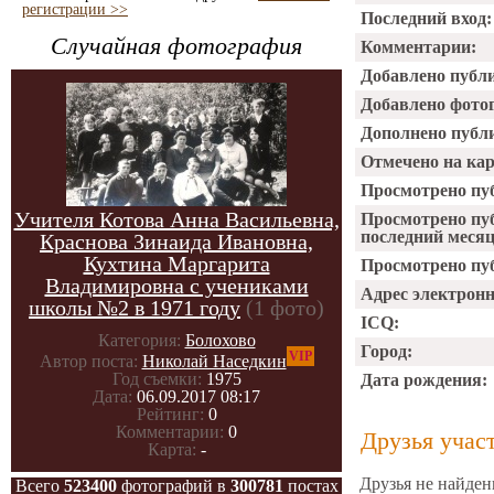
регистрации >>
Последний вход:
Случайная фотография
Комментарии:
Добавлено публ
Добавлено фото
Дополнено публ
Отмечено на ка
Просмотрено пу
Учителя Котова Анна Васильевна,
Просмотрено пу
последний месяц
Краснова Зинаида Ивановна,
Кухтина Маргарита
Просмотрено пуб
Владимировна с учениками
Адрес электрон
школы №2 в 1971 году
(1 фото)
ICQ:
Категория:
Болохово
Город:
VIP
Автор поста:
Николай Наседкин
Год съемки:
1975
Дата рождения:
Дата:
06.09.2017 08:17
Рейтинг:
0
Комментарии:
0
Друзья учас
Карта:
-
Друзья не найден
Всего
523400
фотографий в
300781
постах