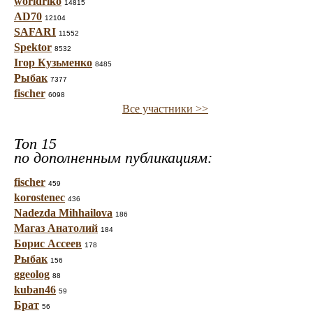
worldriko
14815
AD70
12104
SAFARI
11552
Spektor
8532
Ігор Кузьменко
8485
Рыбак
7377
fischer
6098
Все участники >>
Топ 15
по дополненным публикациям:
fischer
459
korostenec
436
Nadezda Mihhailova
186
Магаз Анатолий
184
Борис Ассеев
178
Рыбак
156
ggeolog
88
kuban46
59
Брат
56