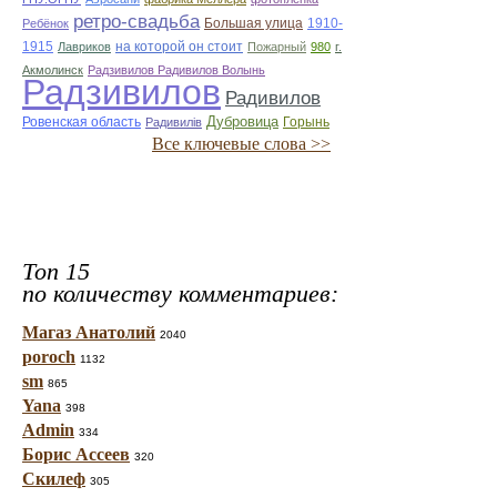
ретро-свадьба
Большая улица
1910-
Ребёнок
1915
на которой он стоит
Лавриков
Пожарный
980
г.
Акмолинск
Радзивилов Радивилов Волынь
Радзивилов
Радивилов
Дубровица
Ровенская область
Горынь
Радивилiв
Все ключевые слова >>
Топ 15
по количеству комментариев:
Магаз Анатолий
2040
poroch
1132
sm
865
Yana
398
Admin
334
Борис Ассеев
320
Скилеф
305