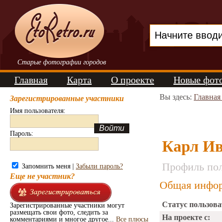
Старые фотографии городов
Главная
Карта
О проекте
Новые фот
Вы здесь:
Главная
Зарегистрированные участники
Имя пользователя:
Пароль:
Карл И
Профиль пол
Запомнить меня |
Забыли пароль?
Еще не участник?
Общая инфор
Статус пользова
Зарегистрированные участники могут
размещать свои фото, следить за
На проекте с:
комментариями и многое другое...
Все плюсы