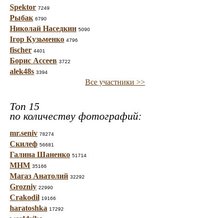
Spektor
7249
Рыбак
6790
Николай Наседкин
5090
Ігор Кузьменко
4796
fischer
4401
Борис Ассеев
3722
alek48s
3394
Все участники >>
Топ 15
по количеству фотографий:
mr.seniv
78274
Скилеф
56681
Галина Шаненко
51714
МНМ
35166
Магаз Анатолий
32292
Grozniy
22990
Crakodil
19166
haratoshka
17292