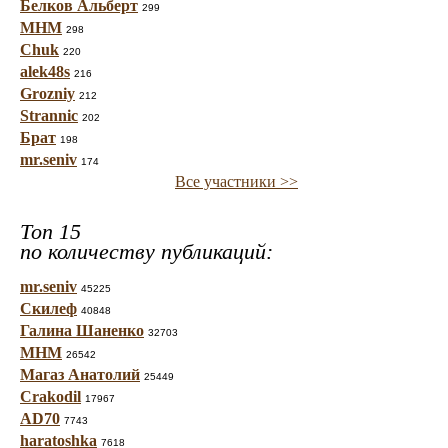
Белков Альберт
299
МНМ
298
Chuk
220
alek48s
216
Grozniy
212
Strannic
202
Брат
198
mr.seniv
174
Все участники >>
Топ 15
по количеству публикаций:
mr.seniv
45225
Скилеф
40848
Галина Шаненко
32703
МНМ
26542
Магаз Анатолий
25449
Crakodil
17967
AD70
7743
haratoshka
7618