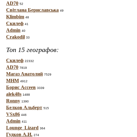
AD70
52
Світлана Бериславська
49
Klimbim
48
Скилеф
41
Admin
40
Crakodil
33
Топ 15 географов:
Скилеф
22332
AD70
7819
Магаз Анатолий
7529
МНМ
4912
Борис Ассеев
3339
alek48s
1488
Ronny
1390
Белков Альберт
515
VSx86
446
Admin
411
Lounge_Lizard
364
Гудков А.И.
274