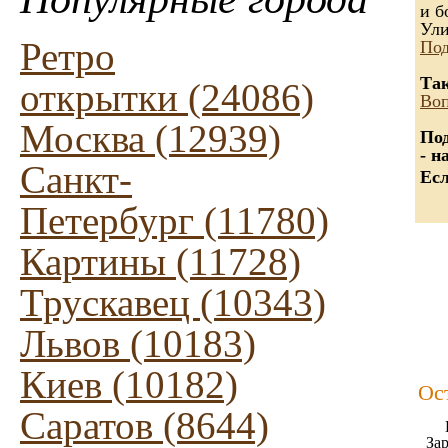
и б
Ули
Ретро
Под
Так
открытки (24086)
Воп
Москва (12939)
Под
- н
Санкт-
Есл
Петербург (11780)
Картины (11728)
Трускавец (10343)
Львов (10183)
Киев (10182)
Ос
Саратов (8644)
Зар