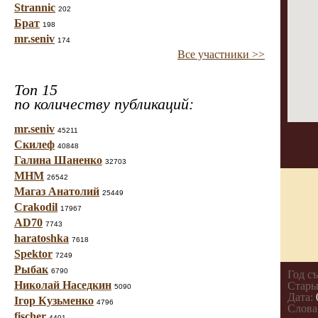
Strannic
202
Брат
198
mr.seniv
174
Все участники >>
Топ 15
по количеству публикаций:
mr.seniv
45211
Скилеф
40848
Галина Шаненко
32703
МНМ
26542
Магаз Анатолий
25449
Crakodil
17967
AD70
7743
haratoshka
7618
Spektor
7249
Рыбак
6790
Год с
Николай Наседкин
Стары
5090
Дата:
Ігор Кузьменко
4796
Слова
fischer
4401