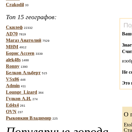
Crakodil
33
Топ 15 географов:
По
Скилеф
22332
AD70
Ваш
7819
Магаз Анатолий
7529
Знае
МНМ
4912
Счит
Борис Ассеев
3339
alek48s
изо
1488
Ronny
1390
Не с
Белков Альберт
515
VSx86
446
Это 
Admin
411
Lounge_Lizard
364
Гудков А.И.
274
Ed4x4
261
OVN
237
О 
Рыковкин Владимир
225
Eto
Популярные города
Ста