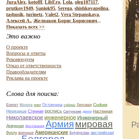
JuraAlex
,
kotofff
,
LibEro
,
Lola
,
oleg107117
,
prutkov1949
,
Saniok95
,
Serega
,
shishkovapolina
,
tashusik
,
turinetz
,
Valet2
,
Vera Stepanskaya
,
Алексей А.
,
Желваков Борис Борисович
...
Показать всех >>
Это важно
О проекте
Вопросы и ответы
Рекомендуем
Отказ от ответственности
Правообладателям
Реклама на проекте
Слова для поиска:
Софии
Остречина
Египет
Молога
Липовая
плот
соборы
Нередице
роспись
Стенная
Настенная
Сигтунские
двери
Николаевское
инженерное
Инженерный
Армия
мировая
Р
Дежурная
фехтования
Американские
бухту
австрийская
военные
Бугуруслан