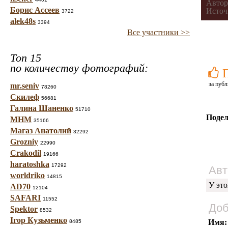
Автор
Борис Ассеев
Источ
3722
alek48s
3394
Все участники >>
Топ 15
по количеству фотографий:
за публ
mr.seniv
78260
Скилеф
56681
Галина Шаненко
51710
Подел
МНМ
35166
Магаз Анатолий
32292
Grozniy
22990
Crakodil
19166
haratoshka
17292
Авт
worldriko
14815
У это
AD70
12104
SAFARI
11552
Доб
Spektor
8532
Ігор Кузьменко
Имя:
8485