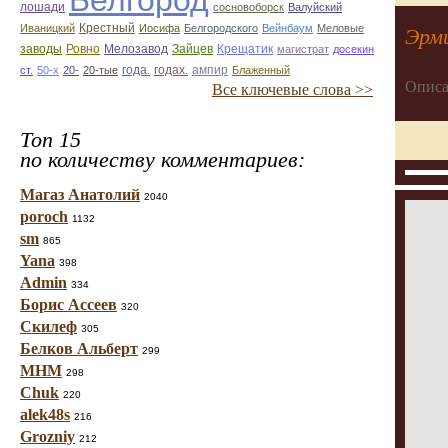
Белгород
лошади
сосновоборск
Валуйский
Крестный
Иваницкий
Иосифа
Белгородского
Вейнбаум
Меловые
Эрм
заводы
Ровно
Мелозавод
Зайцев
Крещатик
магистрат
досекин
года.
годах.
ампир
ст.
50-х
20-
20-тые
Блаженный
Описа
Все ключевые слова >>
Топ 15
по количеству комментариев:
Магаз Анатолий
2040
poroch
1132
sm
865
Yana
398
Admin
334
Борис Ассеев
320
Скилеф
305
Белков Альберт
299
МНМ
298
Chuk
220
alek48s
216
Grozniy
212