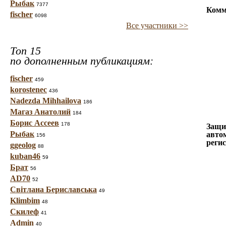
Рыбак
7377
Комм
fischer
6098
Все участники >>
Топ 15
по дополненным публикациям:
fischer
459
korostenec
436
Nadezda Mihhailova
186
Магаз Анатолий
184
Борис Ассеев
178
Защи
Рыбак
авто
156
реги
ggeolog
88
kuban46
59
Брат
56
AD70
52
Світлана Бериславська
49
Klimbim
48
Скилеф
41
Admin
40