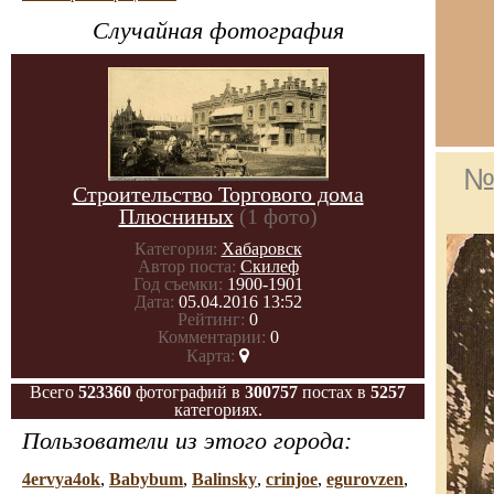
Случайная фотография
№
Строительство Торгового дома
Плюсниных
(1 фото)
Категория:
Хабаровск
Автор поста:
Скилеф
Год съемки:
1900-1901
Дата:
05.04.2016 13:52
Рейтинг:
0
Комментарии:
0
Карта:
Всего
523360
фотографий в
300757
постах в
5257
категориях.
Пользователи из этого города:
4ervya4ok
,
Babybum
,
Balinsky
,
crinjoe
,
egurovzen
,