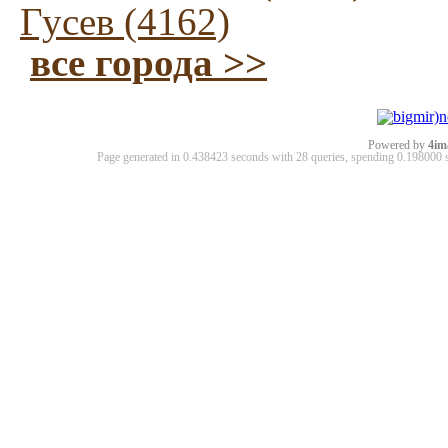
Гусев (4162)
все города >>
Powered by
4im
Page generated in 0.438423 seconds with 28 queries, spending 0.19800