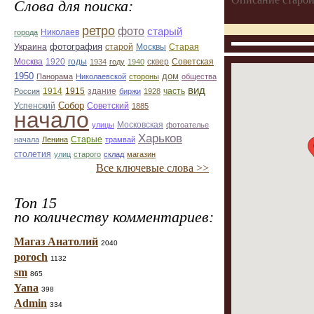
Слова для поиска:
ретро
фото
старый
Николаев
города
фотография
Украина
Старая
старой
Москвы
Москва
1920
годы
сквер
1934
году
1940
Советская
1950
дом
Панорама
Николаевской
стороны
общества
вид
1914
1915
здание
Россия
биржи
1928
часть
Собор
Успенский
Советский
1885
начало
улицы
Московская
фотоателье
Харьков
Старые
начала
Ленина
трамвай
столетия
улиц
старого
склад
магазин
Все ключевые слова >>
Топ 15
по количеству комментариев:
Магаз Анатолий
2040
poroch
1132
sm
865
Yana
398
Admin
334