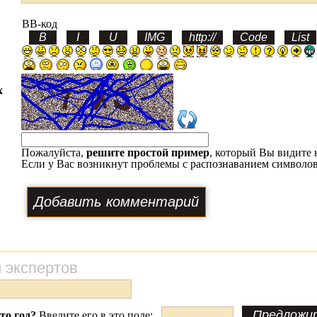
BB-код
х
Пожалуйста,
решите простой пример
, который Вы видите 
Если у Вас возникнут проблемы с распознаванием символов
 экспертов
это год?
Введите его в это поле: