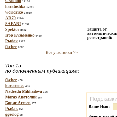
Crakodil
19166
haratoshka
17292
worldriko
14815
AD70
12104
SAFARI
11552
Защита от
Spektor
8532
автоматически
Ігор Кузьменко
8485
регистраций:
Рыбак
7377
fischer
6098
Все участники >>
Топ 15
по дополненным публикациям:
fischer
459
korostenec
436
Nadezda Mihhailova
186
Магаз Анатолий
Подсказки
184
Борис Ассеев
178
Ваше Имя:
Рыбак
156
ggeolog
88
Знаете, какой 