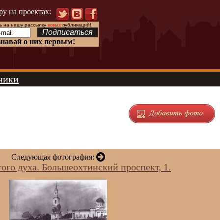
ру на проектах:
 на нашу рассылку
новых
публикаций!
знавай о них первым!
ники
Следующая фотография:
ого духа. Большеохтинский проспект, 1.