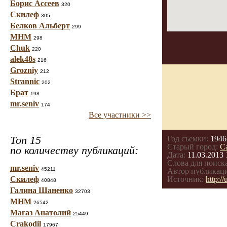
Борис Ассеев
320
Скилеф
305
Белков Альберт
299
МНМ
298
Chuk
220
alek48s
216
Grozniy
212
Strannic
202
Брат
198
mr.seniv
174
Все участники >>
Топ 15
Год съемки:
1946
Старый город:
С
по количеству публикаций:
Дата:
11.03.2013 
Слова для поиска
mr.seniv
45211
Автор публикац
Скилеф
Источник:
http:/
40848
Галина Шаненко
32703
МНМ
26542
Магаз Анатолий
25449
Crakodil
17967