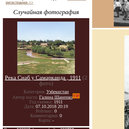
регистрации >>
Случайная фотография
Река Сиаб у Самарканда , 1911
(2
фото)
Категория:
Узбекистан
VIP
Автор поста:
Галина Шаненко
Год съемки:
1911
Дата:
07.10.2018 20:19
Рейтинг:
0
Комментарии:
0
Карта:
-