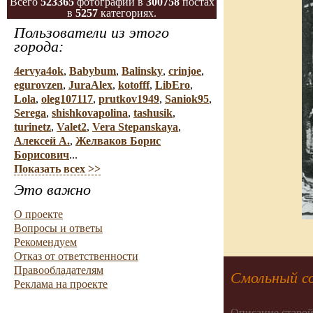
Всего
523365
фотографий в
300758
постах
в
5257
категориях.
Пользователи из этого
города:
4ervya4ok
,
Babybum
,
Balinsky
,
crinjoe
,
egurovzen
,
JuraAlex
,
kotofff
,
LibEro
,
Lola
,
oleg107117
,
prutkov1949
,
Saniok95
,
Serega
,
shishkovapolina
,
tashusik
,
turinetz
,
Valet2
,
Vera Stepanskaya
,
Алексей А.
,
Желваков Борис
Борисович
...
Показать всех >>
Это важно
О проекте
Вопросы и ответы
Рекомендуем
Отказ от ответственности
Правообладателям
Смольный с
Реклама на проекте
Описание старой