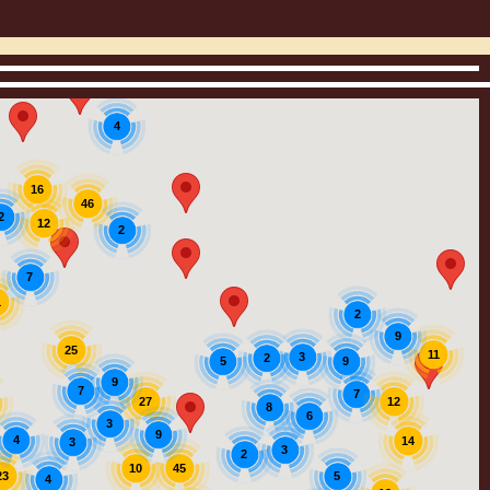
4
16
46
2
12
2
7
1
2
9
25
11
3
2
9
5
9
7
7
12
27
8
6
3
9
4
14
3
3
2
45
10
23
5
4