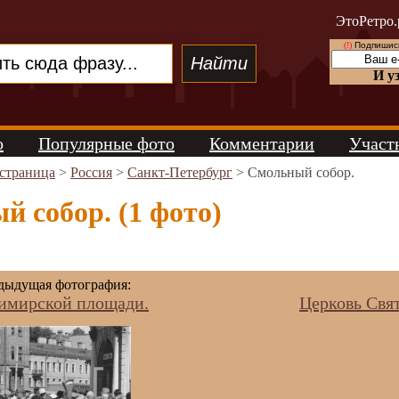
ЭтоРетро.
(!)
Подпишись
И у
о
Популярные фото
Комментарии
Участ
 страница
>
Россия
>
Санкт-Петербург
> Смольный собор.
 собор. (1 фото)
ыдущая фотография:
имирской площади.
Церковь Свят