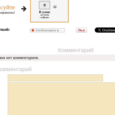
0
=
суйте
В сумме
онравилась!
по всем
«лайкам»
лкой:
Комментарий:
фии нет комментариев.
комментарий