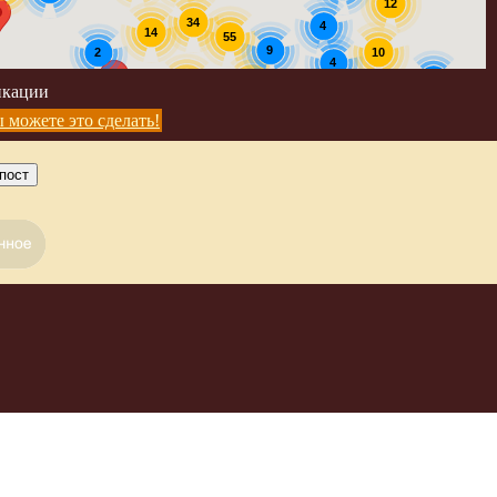
12
34
4
14
55
9
2
10
4
5
39
56
икации
4
5
 можете это сделать!
пост