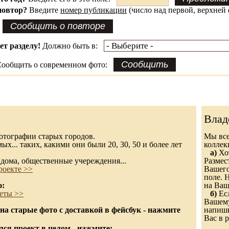
повтор?
Введите
номер публикации
(число над первой, верхней 
ет разделу!
Должно быть в:
ообщить о современном фото:
Влад
 фотографии старых городов.
Мы все
х... таких, какими они были 20, 30, 50 и более лет
колле
а)
Хот
дома, общественные учереждения...
Размес
роекте >>
Вашего
поле. 
о:
на Ваш
еты >>
б)
Есл
Вашему
а старые фото с доставкой в фейсбук - нажмите
напиши
Вас в р
ся проект в целом - нажмите: