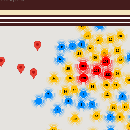
3
23
20
21
16
41
9
2
9
43
23
86
23
50
5
13
106
408
28
203
30
221
169
36
24
8
25
11
14
37
10
7
7
11
2
9
9
9
9
14
26
2
33
11
7
19