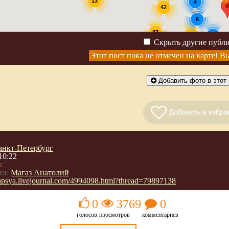
13
4
42
6
87
30
2
Скрыть другие публ
4
Этот пост пока не отмечен на карте!
Вы
Добавить фото в этот 
анкт-Петербург
10:22
:
ии:
Магаз Анатолий
/upsya.livejournal.com/4994098.html?thread=79897138
0
3769
0
голосов
просмотров
комментариев