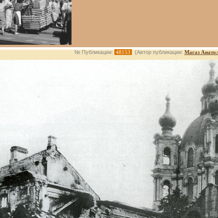
№ Публикации:
48153
(Автор публикации:
Магаз Анато