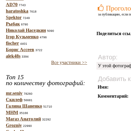
AD70
7743
Проголо
haratoshka
7618
за публикацию, если п
Spektor
7249
Рыбак
6790
Николай Наседкин
5090
Поделиться ссы
Ігор Кузьменко
4796
fischer
4401
Борис Ассеев
3722
alek48s
Автор:
3394
Все участники >>
У этой фотогра
Топ 15
Добавить 
по количеству фотографий:
Имя:
mr.seniv
78260
Комментарий:
Скилеф
56681
Галина Шаненко
51710
МНМ
35166
Магаз Анатолий
32292
Grozniy
22990