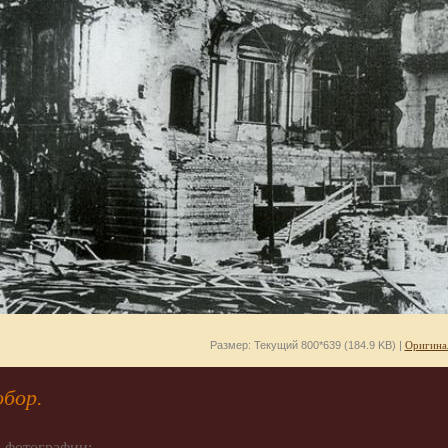
Размер: Текущий 800*639 (184.9 KB) |
Оригина
обор.
 фотографии: