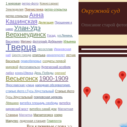
1 мировая
ретро-фото
Комиссариат
Окружной суд
Земледелия
Пречистенка
ретро-открытка
Анна
ретро-открытки
Кашинская
Делегация
Прошение к
Описание старой фото
Улан-Удэ
царю
Верхнеудинск
Госад.
ул.Ленина.
Василево
Митино
фотограф Добрынин
Ильинка
Тверца
лесосплав
Ивановская
наб
Центр города
откртыка
авиаперелет
летчик
Васильев
правобережье
солдаты первой
мировой
фотопавильон
Купеческий особняк
лабаз
конец19века
День Победы
срочно!
Весьегонск
1900-1909
Ярославская улица
народная обсерватория.
старые фото г.Гусь-Хрустальный
Старые фото
Гусь-Хрустальный
покровская церковь
Лёвшино
витебск площадь свободы
витебск
кировский мост
витебск синий дом
Магнитная
Станица
Магнитка
Магнитогорск
озеро
Марупес
лодочная станция
Главпочта
Все ключевые слова >>