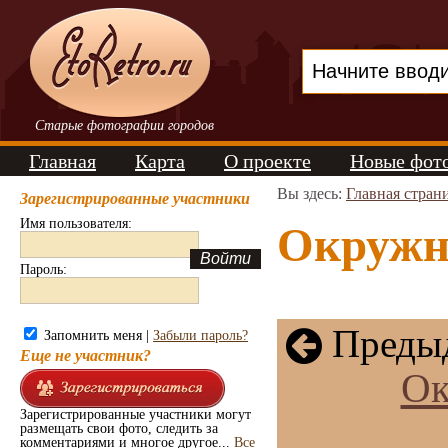
Старые фотографии городов
Главная
Карта
О проекте
Новые фот
Вы здесь:
Главная стран
Зарегистрированные участники
Имя пользователя:
Окружно
Пароль:
Предыд
Запомнить меня |
Забыли пароль?
Еще не участник?
Ок
Зарегистрированные участники могут
размещать свои фото, следить за
комментариями и многое другое...
Все