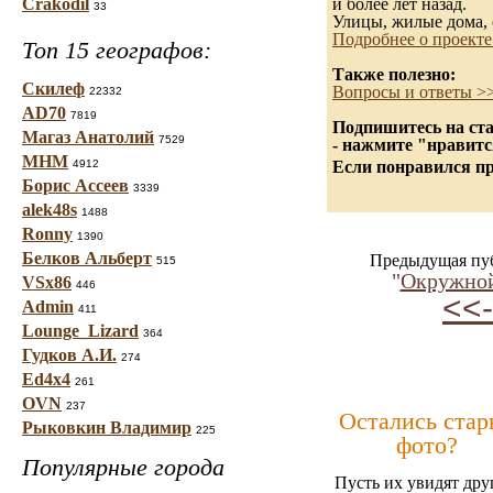
Crakodil
и более лет назад.
33
Улицы, жилые дома, 
Подробнее о проекте
Топ 15 географов:
Также полезно:
Скилеф
Вопросы и ответы >
22332
AD70
7819
Подпишитесь на ста
Магаз Анатолий
7529
- нажмите "нравитс
МНМ
4912
Если понравился пр
Борис Ассеев
3339
alek48s
1488
Ronny
1390
Белков Альберт
Предыдущая пу
515
"
Окружной
VSx86
446
<<-
Admin
411
Lounge_Lizard
364
Гудков А.И.
274
Ed4x4
261
OVN
237
Остались стар
Рыковкин Владимир
225
фото?
Популярные города
Пусть их увидят дру