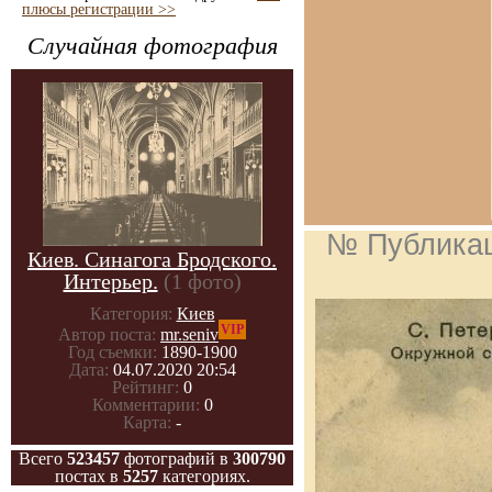
плюсы регистрации >>
Случайная фотография
№ Публика
Киев. Синагога Бродского.
Интерьер.
(1 фото)
Категория:
Киев
VIP
Автор поста:
mr.seniv
Год съемки:
1890-1900
Дата:
04.07.2020 20:54
Рейтинг:
0
Комментарии:
0
Карта:
-
Всего
523457
фотографий в
300790
постах в
5257
категориях.