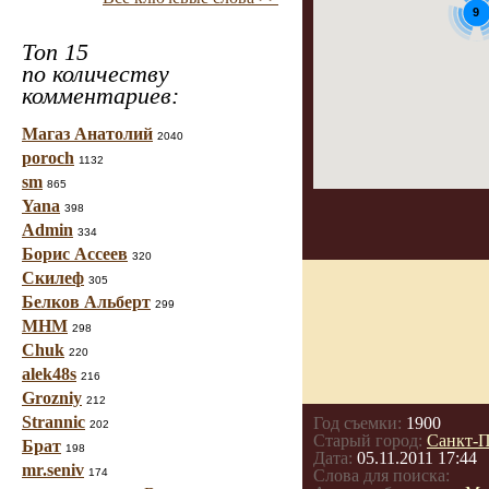
9
Топ 15
по количеству
комментариев:
Магаз Анатолий
2040
poroch
1132
sm
865
Yana
398
Admin
334
Борис Ассеев
320
Скилеф
305
Белков Альберт
299
МНМ
298
Chuk
220
alek48s
216
Grozniy
212
Strannic
Год съемки:
1900
202
Старый город:
Санкт-П
Брат
198
Дата:
05.11.2011 17:44
mr.seniv
174
Слова для поиска: