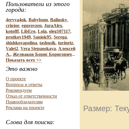
Пользователи из этого
города:
4ervya4ok
,
Babybum
,
Balinsky
,
crinjoe
,
egurovzen
,
JuraAlex
,
kotofff
,
LibEro
,
Lola
,
oleg107117
,
prutkov1949
,
Saniok95
,
Serega
,
shishkovapolina
,
tashusik
,
turinetz
,
Valet2
,
Vera Stepanskaya
,
Алексей
А.
,
Желваков Борис Борисович
...
Показать всех >>
Это важно
О проекте
Вопросы и ответы
Рекомендуем
Отказ от ответственности
Правообладателям
Размер: Тек
Реклама на проекте
Слова для поиска: