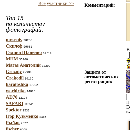
Все участники >>
Комментарий:
Топ 15
по количеству
фотографий:
mr.seniv
78286
Скилеф
56681
B
Галина Шаненко
51716
МНМ
35166
Магаз Анатолий
32292
Grozniy
Защита от
22990
автоматических
Crakodil
19166
регистраций:
haratoshka
17292
worldriko
14815
AD70
12104
П
SAFARI
11552
Е
Spektor
8532
к
Ігор Кузьменко
8485
Рыбак
7377
fischer
6098