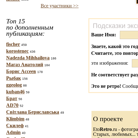
Все участники >>
Топ 15
Подсказки экс
по дополненным
публикациям:
Ваше Имя:
fischer
459
Знаете, какой это го
korostenec
436
Считаете, это повто
Nadezda Mihhailova
186
эти изображения:
Магаз Анатолий
184
Борис Ассеев
178
Не соответствует раз
Рыбак
156
ggeolog
Это не ретро!
Сообщи
88
kuban46
59
Брат
56
AD70
52
Світлана Бериславська
49
О проекте
Klimbim
48
Скилеф
41
Eto
Retro
.ru - фотог
Admin
40
Старых, любимых... т