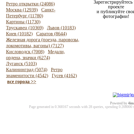
Зарегистрируйтесь 
Ретро открытки (24086)
проекте
Москва (12939)
Санкт-
и публикуйте сво
Петербург (11780)
фотографии!
Картины (11730)
Трускавец (10369)
Львов (10183)
Киев (10182)
Саратов (8644)
Железная дорога (поезда, паровозы,
локомотивы, вагоны) (7127)
Кисловодск (7008)
Медали,
ордена, значки (6274)
Луганск (5103)
Калининград (5074)
Ретро
знаменитости (4542)
Гусев (4162)
все города >>
Powered by
4im
Page generated in 0.368167 seconds with 28 queries, spending 0.20800