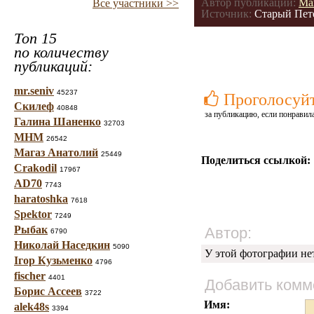
Автор публикации:
Ма
Все участники >>
Источник:
Старый Пет
Топ 15
по количеству
публикаций:
mr.seniv
45237
Проголосуй
Скилеф
40848
за публикацию, если понравила
Галина Шаненко
32703
МНМ
26542
Магаз Анатолий
25449
Поделиться ссылкой:
Crakodil
17967
AD70
7743
haratoshka
7618
Spektor
7249
Рыбак
Автор:
6790
Николай Наседкин
5090
У этой фотографии не
Ігор Кузьменко
4796
fischer
4401
Добавить комм
Борис Ассеев
3722
Имя:
alek48s
3394