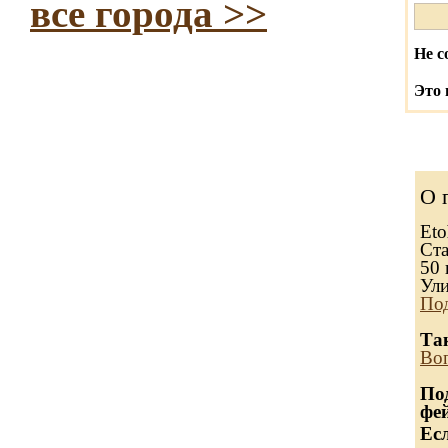
все города >>
Не с
Это 
О 
Eto
Ста
50 
Ули
Под
Та
Воп
По
фе
Ес