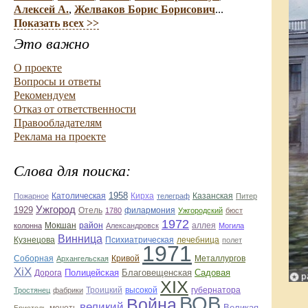
Алексей А.
,
Желваков Борис Борисович
...
Показать всех >>
Это важно
О проекте
Вопросы и ответы
Рекомендуем
Отказ от ответственности
Правообладателям
Реклама на проекте
Слова для поиска:
1958
Кирха
Казанская
Пожарное
Католическая
телеграф
Питер
Ужгород
1929
Отель
филармония
1780
Ужгородский
бюст
1972
колонна
Мокшан
район
Александровск
аллея
Могила
Винница
лечебница
Кузнецова
Психиатрическая
полет
1971
Соборная
Кривой
Металлургов
Архангельская
ХiХ
Полицейская
Благовещенская
Садовая
Дорога
ХІХ
Троицкий
губернатора
Тростянец
фабрики
высокой
ВОВ
Война
великий