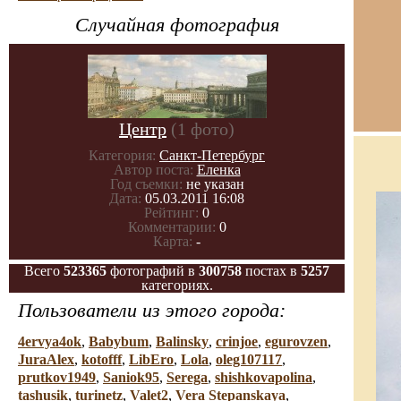
Случайная фотография
Центр
(1 фото)
Категория:
Санкт-Петербург
Автор поста:
Еленка
Год съемки:
не указан
Дата:
05.03.2011 16:08
Рейтинг:
0
Комментарии:
0
Карта:
-
Всего
523365
фотографий в
300758
постах в
5257
категориях.
Пользователи из этого города:
4ervya4ok
,
Babybum
,
Balinsky
,
crinjoe
,
egurovzen
,
JuraAlex
,
kotofff
,
LibEro
,
Lola
,
oleg107117
,
prutkov1949
,
Saniok95
,
Serega
,
shishkovapolina
,
tashusik
,
turinetz
,
Valet2
,
Vera Stepanskaya
,