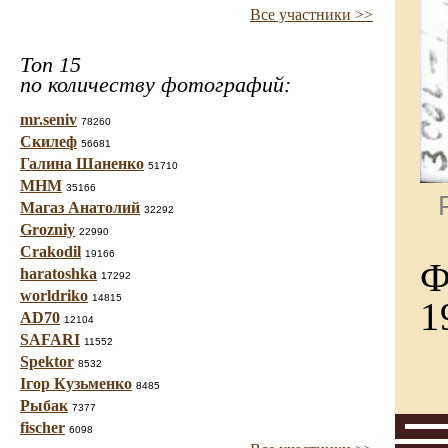
Все участники >>
Топ 15
по количеству фотографий:
mr.seniv
78260
Скилеф
56681
Галина Шаненко
51710
МНМ
35166
Магаз Анатолий
32292
Grozniy
22990
Crakodil
19166
Ф
haratoshka
17292
worldriko
14815
1
AD70
12104
SAFARI
11552
Spektor
8532
Ігор Кузьменко
8485
Рыбак
7377
fischer
6098