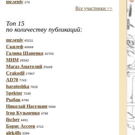
mr.seniv
174
Все участники >>
Топ 15
по количеству публикаций:
mr.seniv
45211
Скилеф
40848
Галина Шаненко
32703
МНМ
26542
Магаз Анатолий
25449
Crakodil
17967
AD70
7743
haratoshka
7618
Spektor
7249
Рыбак
6790
Николай Наседкин
5090
Ігор Кузьменко
4796
fischer
4401
Борис Ассеев
3722
alek48s
3394