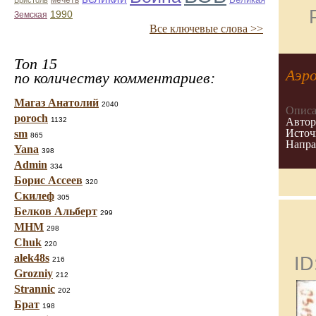
мечеть
Великая
Бристоль
1990
Земская
Все ключевые слова >>
Топ 15
Аэр
по количеству комментариев:
Магаз Анатолий
2040
Описа
poroch
1132
Автор
Источ
sm
865
Напра
Yana
398
Admin
334
Борис Ассеев
320
Скилеф
305
Белков Альберт
299
МНМ
298
Chuk
220
alek48s
ID
216
Grozniy
212
Strannic
202
Брат
198