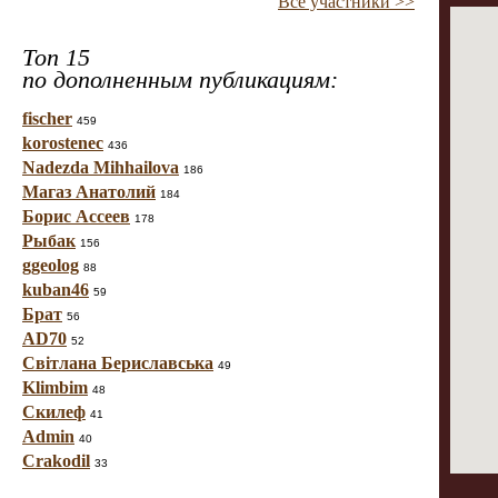
Все участники >>
Топ 15
по дополненным публикациям:
fischer
459
korostenec
436
Nadezda Mihhailova
186
Магаз Анатолий
184
Борис Ассеев
178
Рыбак
156
ggeolog
88
kuban46
59
Брат
56
AD70
52
Світлана Бериславська
49
Klimbim
48
Скилеф
41
Admin
40
Crakodil
33