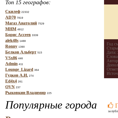
Топ 15 географов:
Скилеф
22332
AD70
7819
Магаз Анатолий
7529
МНМ
4912
Борис Ассеев
3339
alek48s
1488
Год с
Ronny
1390
Стары
Белков Альберт
Дата:
515
Слова
VSx86
446
Автор
Admin
411
Допол
Отмет
Lounge_Lizard
364
Источ
Гудков А.И.
274
Ed4x4
261
OVN
237
Рыковкин Владимир
225
Популярные города
за публ