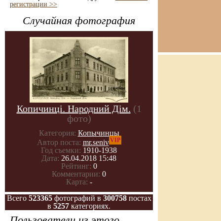
регистрации >>
Случайная фотография
Копичинці. Народний Дім.
(1
фото)
Категория:
Копычинцы
VIP
Автор поста:
mr.seniv
Год съемки:
1910-1938
Дата:
26.04.2018 15:48
Рейтинг:
0
Комментарии:
0
Карта:
-
Всего
523365
фотографий в
300758
постах
в
5257
категориях.
Пользователи из этого