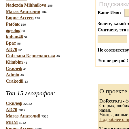
Подсказки
Nadezda Mihhailova
186
Магаз Анатолий
Ваше Имя:
184
Борис Ассеев
178
Знаете, какой 
Рыбак
156
Считаете, это 
ggeolog
88
kuban46
59
Брат
56
AD70
Не соответству
52
Світлана Бериславська
49
Это не ретро!
С
Klimbim
48
Скилеф
41
Admin
40
Crakodil
33
О проекте
Топ 15 географов:
Eto
Retro
.ru -
Скилеф
22332
Старых, любимы
AD70
назад.
7819
Улицы, жилые 
Магаз Анатолий
7529
Подробнее о п
МНМ
4912
Борис Ассеев
Также полезн