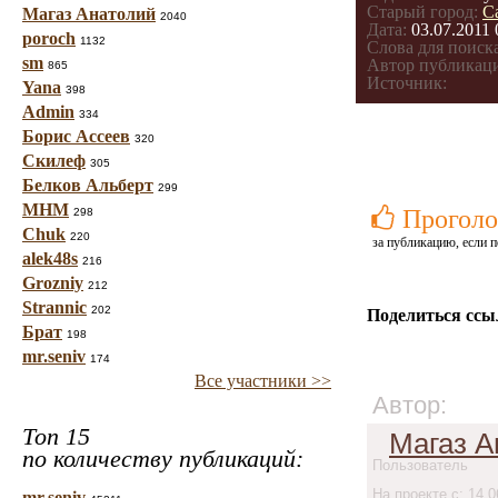
Старый город:
С
Магаз Анатолий
2040
Дата:
03.07.2011 
poroch
1132
Слова для поиска
sm
Автор публикац
865
Источник:
Yana
398
Admin
334
Борис Ассеев
320
Скилеф
305
Белков Альберт
299
МНМ
Проголо
298
Chuk
220
за публикацию, если п
alek48s
216
Grozniy
212
Strannic
202
Поделиться ссы
Брат
198
mr.seniv
174
Все участники >>
Автор:
Топ 15
Магаз А
по количеству публикаций:
Пользователь
На проекте с: 14.0
mr.seniv