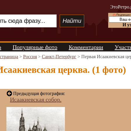
ЭтоРетро.
(!)
Подпишись
И у
о
Популярные фото
Комментарии
Участ
 страница
>
Россия
>
Санкт-Петербург
> Первая Исаакиевская це
саакиевская церква. (1 фото)
Предыдущая фотография:
Исаакиевская собор.