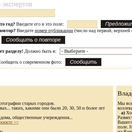
 экспертов
это год?
Введите его в это поле:
повтор?
Введите
номер публикации
(число над первой, верхней 
ет разделу!
Должно быть в:
ообщить о современном фото:
Влад
 фотографии старых городов.
Мы все
х... таких, какими они были 20, 30, 50 и более лет
колле
а)
Хот
дома, общественные учереждения...
Размес
роекте >>
Вашего
поле. 
о:
на Ваш