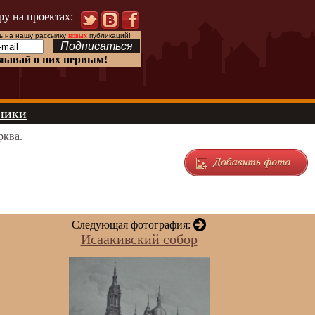
ру на проектах:
 на нашу рассылку
новых
публикаций!
знавай о них первым!
ники
рква.
Следующая фотография:
Исаакивский собор