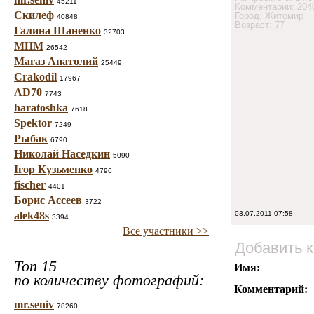
45211
Комментарии: 204
Скилеф
Город: Житомир
40848
Возраст: 77
Галина Шаненко
32703
МНМ
26542
Магаз Анатолий
25449
Crakodil
17967
AD70
7743
haratoshka
7618
Spektor
7249
Рыбак
6790
Николай Наседкин
5090
Ігор Кузьменко
4796
fischer
4401
Борис Ассеев
3722
alek48s
03.07.2011 07:58
3394
Все участники >>
Добавить 
Топ 15
Имя:
по количеству фотографий:
Комментарий:
mr.seniv
78260