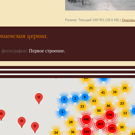
Размер: Текущий 336*351 (28.6 KB) |
Оригина
киевская церква.
 фотографии:
Первое строение.
3
23
20
21
16
41
9
2
9
43
23
86
23
50
5
13
106
408
28
203
30
221
169
36
24
8