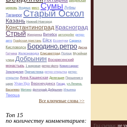
Введенская
Сумы
Лубны
церковь
Уездных
мест.
Старый Оскол
Таганрог
Казань
Нижний Новгород
Константиноград
Красноград
Стрый
Витебск
Жмеринка
автопробег
ретро-
Ейск
авто
Графская пристань
Ессентуки
Саранск
Бородино.ретро
Кисловодск
Дисна
Гатчина
Железноводск
Елисаветград
Полоцк
Музейная
Добрынин
Воскресенский
улица
монастырь
1 мировая
ретро-фото
Комиссариат
Земледелия
Пречистенка
ретро-открытка
ретро-
Анна Кашинская
открытки
Делегация
Прошение к
Улан-Удэ
Верхнеудинск
царю
Госад.
ул.Ленина.
Василево
Митино
фотограф Добрынин
Ильинка
Тверца
Все ключевые слова >>
Топ 15
по количеству комментариев:
Год съемки:
не у