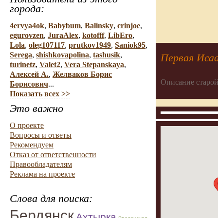
города:
4ervya4ok
,
Babybum
,
Balinsky
,
crinjoe
,
egurovzen
,
JuraAlex
,
kotofff
,
LibEro
,
Lola
,
oleg107117
,
prutkov1949
,
Saniok95
,
Serega
,
shishkovapolina
,
tashusik
,
Первая Исаа
turinetz
,
Valet2
,
Vera Stepanskaya
,
Алексей А.
,
Желваков Борис
Описание старой
Борисович
...
Показать всех >>
Это важно
О проекте
Вопросы и ответы
Рекомендуем
Отказ от ответственности
Правообладателям
Реклама на проекте
Слова для поиска:
Бердянск
Ахтырка