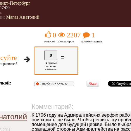
анкт-Петербург
07:09
:
ии:
Магаз Анатолий
0
2207
1
голосов
просмотров
комментариев
0
=
суйте
В сумме
онравилась!
по всем
«лайкам»
лкой:
Комментарий:
натолий
К 1706 году на Адмиралтейских верфях работ
они ходить, не было. Чтобы решить эту проб
помещение для будущей церкви. Было выбра
с западной стороны Адмиралтейства на расс
6.2011