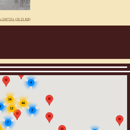
л 336*351 (28.35 KB)
4
16
46
2
12
2
7
1