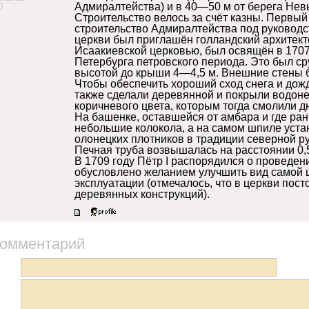
Адмиралтейства) и в 40—50 м от берега Нев
0
Строительство велось за счёт казны. Первый
строительство Адмиралтейства под руководс
церкви был приглашён голландский архитект
Исаакиевской церковью, был освящён в 1707 
Петербурга петровского периода. Это был ср
высотой до крыши 4—4,5 м. Внешние стены 
Чтобы обеспечить хороший сход снега и дожд
также сделали деревянной и покрыли водон
коричневого цвета, которым тогда смолили д
На башенке, оставшейся от амбара и где р
небольшие колокола, а на самом шпиле устан
олонецких плотников в традиции северной р
Печная труба возвышалась на расстоянии 0,
В 1709 году Пётр I распорядился о проведе
обусловлено желанием улучшить вид самой ц
эксплуатации (отмечалось, что в церкви пос
деревянных конструкций).
комментарий