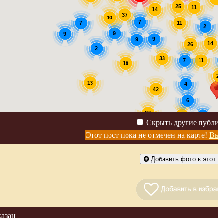
25
11
14
37
10
7
7
11
2
9
9
9
9
14
26
2
33
11
7
19
13
4
42
6
87
30
2
Скрыть другие публ
4
Этот пост пока не отмечен на карте!
Вы
Добавить фото в этот 
казан