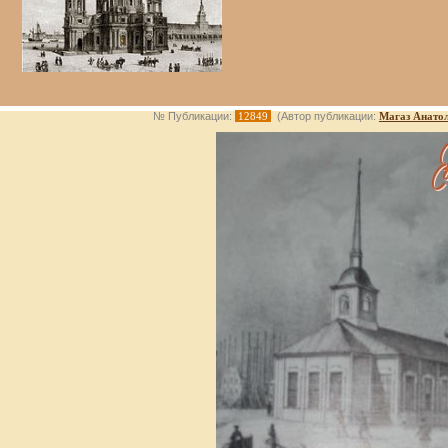
№ Публикации:
12849
(Автор публикации:
Магаз Анато