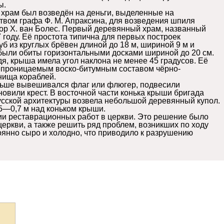
ы.
 храм был возведён на деньги, выделенные на
твом графа Ф. М. Апраксина, для возведения шпиля
ор Х. ван Болес. Первый деревянный храм, названный
году. Её простота типична для первых построек
уб из круглых брёвен длиной до 18 м, шириной 9 м и
были обиты горизонтальными досками шириной до 20 см.
я, крыша имела угол наклона не менее 45 градусов. Её
епроницаемым воско-битумным составом чёрно-
нища кораблей.
аньше вывешивался флаг или флюгер, подвесили
овили крест. В восточной части конька крыши бригада
усской архитектуры возвела небольшой деревянный купол.
5—0,7 м над коньком крыши.
нии реставрационных работ в церкви. Это решение было
еркви, а также решить ряд проблем, возникших по ходу
тоянно сыро и холодно, что приводило к разрушению