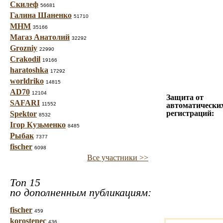
Скилеф
56681
Галина Шаненко
51710
МНМ
35166
Магаз Анатолий
32292
Grozniy
22990
Crakodil
19166
haratoshka
17292
worldriko
14815
AD70
12104
Защита от
SAFARI
11552
автоматически
регистраций:
Spektor
8532
Ігор Кузьменко
8485
Рыбак
7377
fischer
6098
Все участники >>
Топ 15
по дополненным публикациям:
fischer
459
korostenec
436