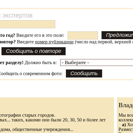
 экспертов
это год?
Введите его в это поле:
повтор?
Введите
номер публикации
(число над первой, верхней 
ет разделу!
Должно быть в:
ообщить о современном фото:
Влад
 фотографии старых городов.
Мы все
х... таких, какими они были 20, 30, 50 и более лет
колле
а)
Хот
дома, общественные учереждения...
Размес