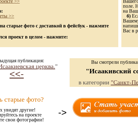
роекте >>
Вашего
поле. 
о:
на Ваш
еты >>
б)
Есл
Вашему
а старые фото с доставкой в фейсбук - нажмите
напиши
Вас в р
ся проект в целом - нажмите:
ыдущая публикация:
Вы смотрели публик
Исаакиевская церква.
"
"Исаакивский с
<<-
в категории
"Санкт-Пе
ь старые фото?
х увидят другие!
->
ируйтесь на проекте
те свои фотографии!