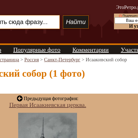
ЭтоРетро.
(!)
Подпишись
И у
о
Популярные фото
Комментарии
Участ
 страница
>
Россия
>
Санкт-Петербург
> Исаакивский собор
кий собор (1 фото)
Предыдущая фотография:
Первая Исаакиевская церква.