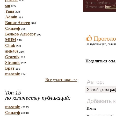
1132
Автор публикац
sm
865
Источник:
http:/
Yana
398
Admin
334
Борис Ассеев
320
Скилеф
305
Белков Альберт
299
Проголо
МНМ
298
за публикацию, если п
Chuk
220
alek48s
216
Grozniy
212
Поделиться ссы
Strannic
202
Брат
198
mr.seniv
174
Все участники >>
Автор:
У этой фотогра
Топ 15
по количеству публикаций:
Добавить 
mr.seniv
45225
Имя:
Скилеф
40848