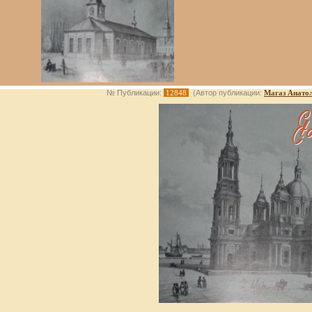
№ Публикации:
12848
(Автор публикации:
Магаз Анато