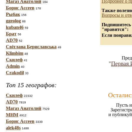
Подробнее о п
Магаз Анатолий
184
Борис Ассеев
178
Также полезн
Рыбак
Вопросы и отв
156
ggeolog
88
Подпишитесь н
kuban46
59
"нравится":
Брат
56
Если понравил
AD70
52
Світлана Бериславська
49
Klimbim
48
Пред
Скилеф
41
"
Первая 
Admin
40
Crakodil
33
Топ 15 географов:
Осталис
Скилеф
22332
AD70
7819
Пусть и
Магаз Анатолий
7529
Зарегистр
и публикуй
МНМ
4912
Борис Ассеев
3339
alek48s
1488