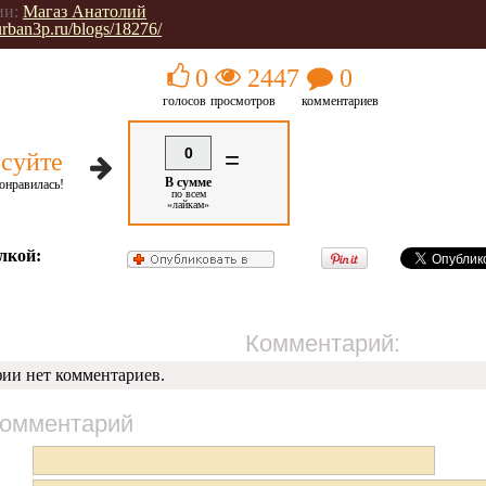
ии:
Магаз Анатолий
/urban3p.ru/blogs/18276/
0
2447
0
голосов
просмотров
комментариев
0
=
суйте
В сумме
онравилась!
по всем
«лайкам»
лкой:
Комментарий:
фии нет комментариев.
комментарий