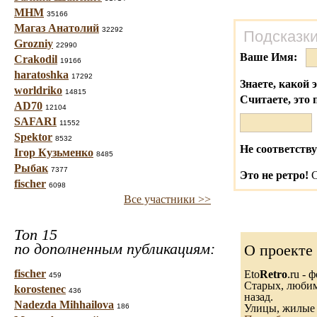
МНМ
35166
Магаз Анатолий
32292
Подсказки
Grozniy
22990
Ваше Имя:
Crakodil
19166
haratoshka
17292
Знаете, какой 
worldriko
14815
Считаете, это 
AD70
12104
SAFARI
11552
Spektor
8532
Не соответству
Ігор Кузьменко
8485
Рыбак
7377
Это не ретро!
С
fischer
6098
Все участники >>
Топ 15
по дополненным публикациям:
О проекте
fischer
Eto
Retro
.ru -
459
Старых, любимы
korostenec
436
назад.
Nadezda Mihhailova
186
Улицы, жилые 