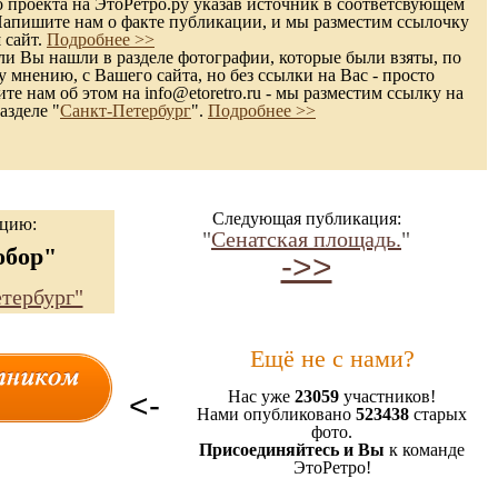
 проекта на ЭтоРетро.ру указав источник в соответсвующем
Напишите нам о факте публикации, и мы разместим ссылочку
 сайт.
Подробнее >>
и Вы нашли в разделе фотографии, которые были взяты, по
 мнению, с Вашего сайта, но без ссылки на Вас - просто
те нам об этом на info@etoretro.ru - мы разместим ссылку на
азделе "
Санкт-Петербург
".
Подробнее >>
Следующая публикация:
ацию:
"
Сенатская площадь.
"
обор"
->>
тербург"
Ещё не с нами?
<-
Нас уже
23059
участников!
Нами опубликовано
523438
старых
фото.
Присоединяйтесь и Вы
к команде
ЭтоРетро!