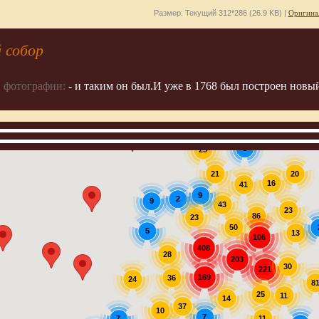
Размер: Текущий 312*286 (26.9 KB) |
Оригина
 собор
 фотографии:
- и таким он был.И уже в 1768 был построен новый
3
23
20
21
16
41
9
2
9
43
23
86
23
50
5
13
106
408
28
203
30
221
169
36
24
8
25
11
14
37
10
7
7
11