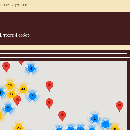
л 312*286 (26.64 KB)
, третий собор.
4
16
46
2
12
2
7
1
2
9
25
11
3