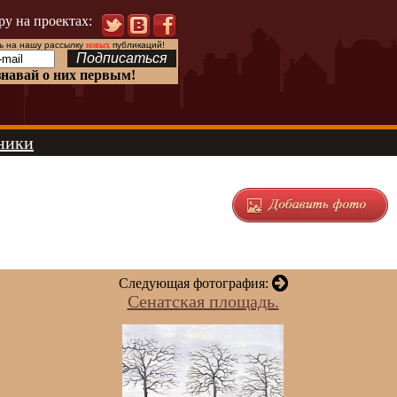
ру на проектах:
 на нашу рассылку
новых
публикаций!
знавай о них первым!
ники
Следующая фотография:
Сенатская площадь.