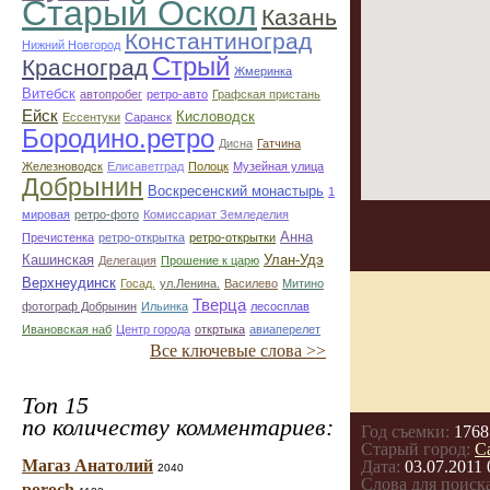
Старый Оскол
Казань
Константиноград
Нижний Новгород
Стрый
Красноград
Жмеринка
Витебск
автопробег
ретро-авто
Графская пристань
Ейск
Кисловодск
Ессентуки
Саранск
Бородино.ретро
Дисна
Гатчина
Железноводск
Елисаветград
Полоцк
Музейная улица
Добрынин
Воскресенский монастырь
1
мировая
ретро-фото
Комиссариат Земледелия
Анна
Пречистенка
ретро-открытка
ретро-открытки
Кашинская
Улан-Удэ
Делегация
Прошение к царю
Верхнеудинск
Госад.
ул.Ленина.
Василево
Митино
Тверца
фотограф Добрынин
Ильинка
лесосплав
Ивановская наб
Центр города
откртыка
авиаперелет
Все ключевые слова >>
Топ 15
по количеству комментариев:
Год съемки:
1768
Старый город:
С
Магаз Анатолий
Дата:
03.07.2011 
2040
Слова для поиска
poroch