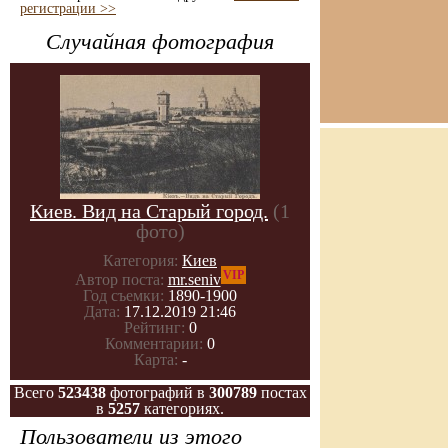
регистрации >>
Случайная фотография
Киев. Вид на Старый город.
(1
фото)
Категория:
Киев
VIP
Автор поста:
mr.seniv
Год съемки:
1890-1900
Дата:
17.12.2019 21:46
Рейтинг:
0
Комментарии:
0
Карта:
-
Всего
523438
фотографий в
300789
постах
в
5257
категориях.
Пользователи из этого