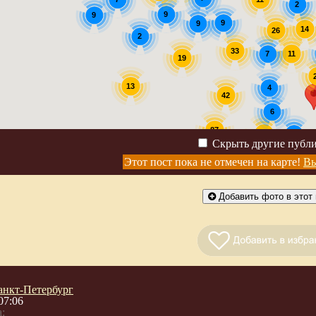
2
9
9
9
9
14
26
2
33
11
7
19
13
4
42
6
87
30
2
Скрыть другие публ
4
Этот пост пока не отмечен на карте!
Вы
Добавить фото в этот 
анкт-Петербург
07:06
: