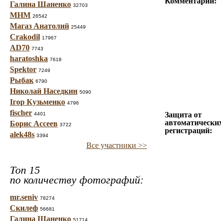
Комментарий:
Галина Шаненко
32703
МНМ
26542
Магаз Анатолий
25449
Crakodil
17967
AD70
7743
haratoshka
7618
Spektor
7249
Рыбак
6790
Николай Наседкин
5090
Ігор Кузьменко
4796
fischer
Защита от
4401
автоматически
Борис Ассеев
3722
регистраций:
alek48s
3394
Все участники >>
Топ 15
по количеству фотографий:
mr.seniv
78274
Скилеф
56681
Галина Шаненко
51714