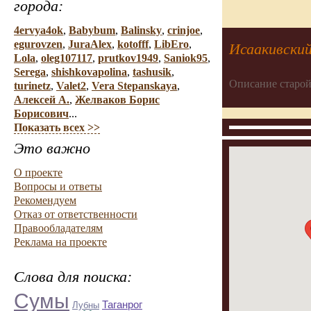
города:
4ervya4ok
,
Babybum
,
Balinsky
,
crinjoe
,
egurovzen
,
JuraAlex
,
kotofff
,
LibEro
,
Исаакивский
Lola
,
oleg107117
,
prutkov1949
,
Saniok95
,
Serega
,
shishkovapolina
,
tashusik
,
Описание старой
turinetz
,
Valet2
,
Vera Stepanskaya
,
Алексей А.
,
Желваков Борис
Борисович
...
Показать всех >>
Это важно
О проекте
Вопросы и ответы
Рекомендуем
Отказ от ответственности
Правообладателям
Реклама на проекте
Слова для поиска:
Сумы
Таганрог
Лубны