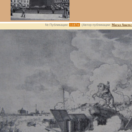
№ Публикации:
11874
(Автор публикации:
Магаз Анато