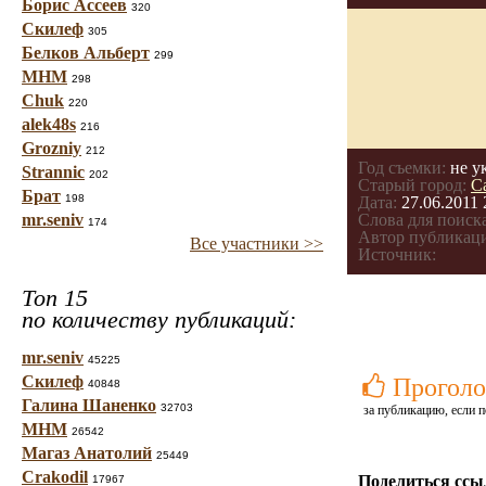
Борис Ассеев
320
Скилеф
305
Белков Альберт
299
МНМ
298
Chuk
220
alek48s
216
Grozniy
212
Год съемки:
не у
Strannic
202
Старый город:
С
Брат
198
Дата:
27.06.2011 
mr.seniv
Слова для поиска
174
Автор публикац
Все участники >>
Источник:
Топ 15
по количеству публикаций:
mr.seniv
45225
Скилеф
Проголо
40848
Галина Шаненко
32703
за публикацию, если п
МНМ
26542
Магаз Анатолий
25449
Crakodil
Поделиться ссы
17967