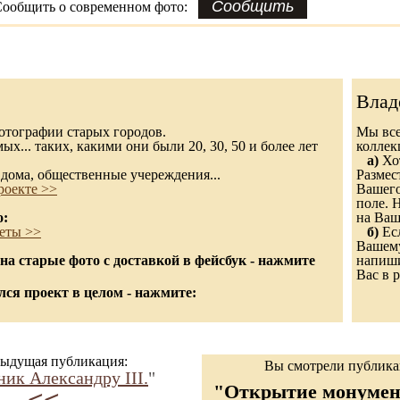
ообщить о современном фото:
Влад
 фотографии старых городов.
Мы все
х... таких, какими они были 20, 30, 50 и более лет
колле
а)
Хот
дома, общественные учереждения...
Размес
роекте >>
Вашего
поле. 
о:
на Ваш
еты >>
б)
Есл
Вашему
а старые фото с доставкой в фейсбук - нажмите
напиши
Вас в р
ся проект в целом - нажмите:
ыдущая публикация:
Вы смотрели публик
ик Александру III.
"
"Открытие монумен
<<-