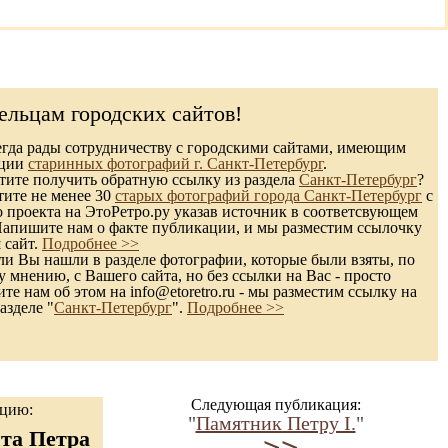
ельцам городских сайтов!
гда рады сотрудничеству с городскими сайтами, имеющим
кции
старинных фотографий г. Санкт-Петербург
.
ите получить обратную ссылку из раздела
Санкт-Петербург
?
тите не менее 30
старых фотографий города Санкт-Петербург
с
 проекта на ЭтоРетро.ру указав источник в соответсвующем
Напишите нам о факте публикации, и мы разместим ссылочку
 сайт.
Подробнее >>
и Вы нашли в разделе фотографии, которые были взяты, по
 мнению, с Вашего сайта, но без ссылки на Вас - просто
те нам об этом на info@etoretro.ru - мы разместим ссылку на
азделе "
Санкт-Петербург
".
Подробнее >>
Следующая публикация:
ацию:
"
Памятник Петру I.
"
та Петра
->>