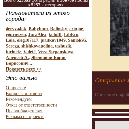
Всего
523399
фотографий в
300780
постах
в
5257
категориях.
Пользователи из этого
города:
4ervya4ok
,
Babybum
,
Balinsky
,
crinjoe
,
egurovzen
,
JuraAlex
,
kotofff
,
LibEro
,
Lola
,
oleg107117
,
prutkov1949
,
Saniok95
,
Serega
,
shishkovapolina
,
tashusik
,
turinetz
,
Valet2
,
Vera Stepanskaya
,
Алексей А.
,
Желваков Борис
Борисович
...
Показать всех >>
Это важно
Открытие м
О проекте
Вопросы и ответы
Описание старой
Рекомендуем
Отказ от ответственности
Правообладателям
Реклама на проекте