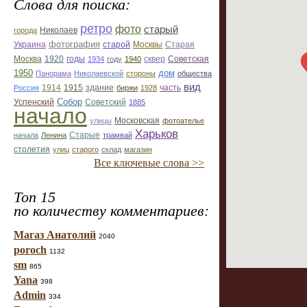
Слова для поиска:
ретро
фото
старый
Николаев
города
фотография
Украина
Старая
старой
Москвы
Москва
1920
годы
сквер
1934
году
1940
Советская
1950
дом
Панорама
Николаевской
стороны
общества
вид
1914
1915
здание
Россия
биржи
1928
часть
Собор
Успенский
Советский
1885
начало
улицы
Московская
фотоателье
Харьков
Старые
начала
Ленина
трамвай
столетия
улиц
старого
склад
магазин
Все ключевые слова >>
Топ 15
по количеству комментариев:
Магаз Анатолий
2040
poroch
1132
sm
865
Yana
398
Admin
334