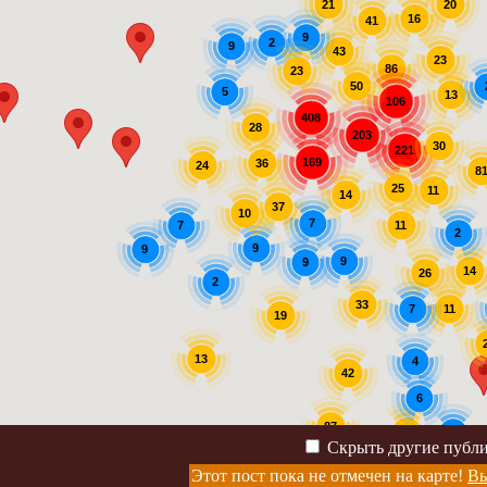
20
21
16
41
9
2
9
43
23
86
23
50
5
13
106
408
28
203
30
221
169
36
24
8
25
11
14
37
10
7
7
11
2
9
9
9
9
14
26
2
33
11
7
19
13
4
42
6
87
30
2
Скрыть другие публ
4
Этот пост пока не отмечен на карте!
Вы