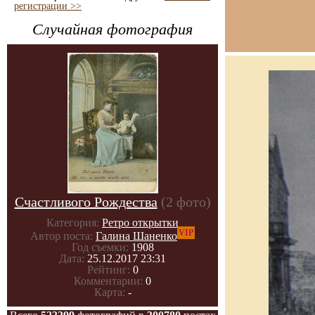
регистрации >>
Случайная фотография
Счастливого Рождества
(2 фото)
Категория:
Ретро открытки
VIP
Автор поста:
Галина Шаненко
Год съемки:
1908
Дата:
25.12.2017 23:31
Рейтинг:
0
Комментарии:
0
Карта:
-