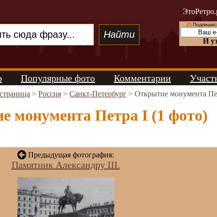
ЭтоРетро.
(!)
Подпишись
И у
о
Популярные фото
Комментарии
Участ
 страница
>
Россия
>
Санкт-Петербург
> Открытие монумента Пе
 монумента Петра I (1 фото)
Предыдущая фотография:
Памятник Александру III.