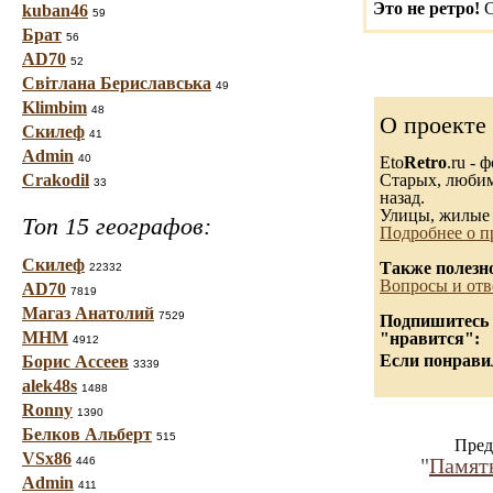
Это не ретро!
С
kuban46
59
Брат
56
AD70
52
Світлана Бериславська
49
Klimbim
48
О проекте
Скилеф
41
Admin
40
Eto
Retro
.ru -
Crakodil
Старых, любимы
33
назад.
Улицы, жилые 
Топ 15 географов:
Подробнее о п
Скилеф
Также полезн
22332
Вопросы и отв
AD70
7819
Магаз Анатолий
7529
Подпишитесь н
МНМ
"нравится":
4912
Если понравил
Борис Ассеев
3339
alek48s
1488
Ronny
1390
Белков Альберт
515
Пред
VSx86
"
Памятн
446
Admin
411