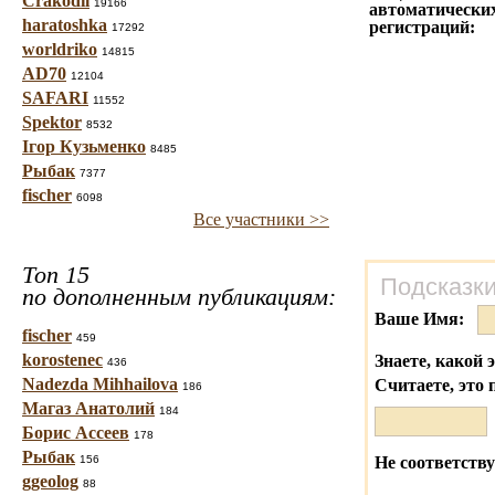
Crakodil
19166
автоматически
haratoshka
регистраций:
17292
worldriko
14815
AD70
12104
SAFARI
11552
Spektor
8532
Ігор Кузьменко
8485
Рыбак
7377
fischer
6098
Все участники >>
Топ 15
Подсказки
по дополненным публикациям:
Ваше Имя:
fischer
459
korostenec
Знаете, какой 
436
Nadezda Mihhailova
Считаете, это 
186
Магаз Анатолий
184
Борис Ассеев
178
Рыбак
156
Не соответству
ggeolog
88