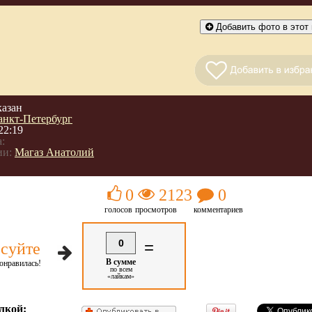
Добавить фото в этот 
казан
анкт-Петербург
22:19
:
ии:
Магаз Анатолий
0
2123
0
голосов
просмотров
комментариев
0
=
суйте
В сумме
онравилась!
по всем
«лайкам»
лкой: