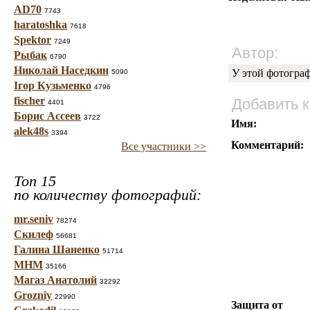
AD70
7743
haratoshka
7618
Spektor
7249
Автор:
Рыбак
6790
Николай Наседкин
У этой фотогра
5090
Ігор Кузьменко
4796
fischer
Добавить 
4401
Борис Ассеев
3722
Имя:
alek48s
3394
Комментарий:
Все участники >>
Топ 15
по количеству фотографий:
mr.seniv
78274
Скилеф
56681
Галина Шаненко
51714
МНМ
35166
Магаз Анатолий
32292
Grozniy
22990
Защита от