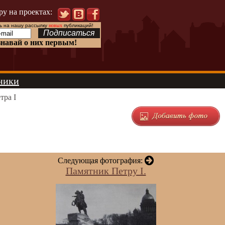
ру на проектах:
 на нашу рассылку
новых
публикаций!
знавай о них первым!
ники
тра I
Следующая фотография:
Памятник Петру I.