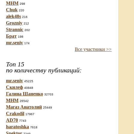
МНМ
298
Chuk
220
alek48s
216
Grozniy
212
Strannic
202
Брат
198
mr.seniv
174
Все участники >>
Топ 15
по количеству публикаций:
mr.seniv
45225
Скилеф
40848
Галина Шаненко
32703
МНМ
26542
Магаз Анатолий
25449
Crakodil
17967
AD70
7743
haratoshka
7618
Spektor
7249