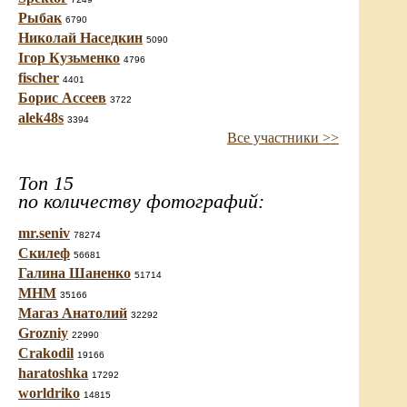
Рыбак
6790
Николай Наседкин
5090
Ігор Кузьменко
4796
fischer
4401
Борис Ассеев
3722
alek48s
3394
Все участники >>
Топ 15
по количеству фотографий:
mr.seniv
78274
Скилеф
56681
Галина Шаненко
51714
МНМ
35166
Магаз Анатолий
32292
Grozniy
22990
Crakodil
19166
haratoshka
17292
worldriko
14815