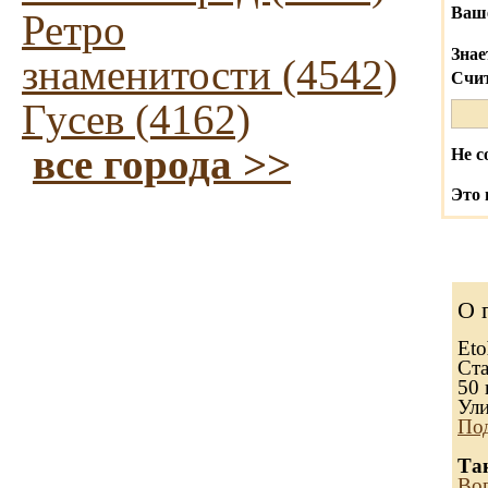
Ваш
Ретро
Знае
знаменитости (4542)
Счит
Гусев (4162)
все города >>
Не с
Это 
О 
Eto
Ста
50 
Ули
Под
Та
Воп