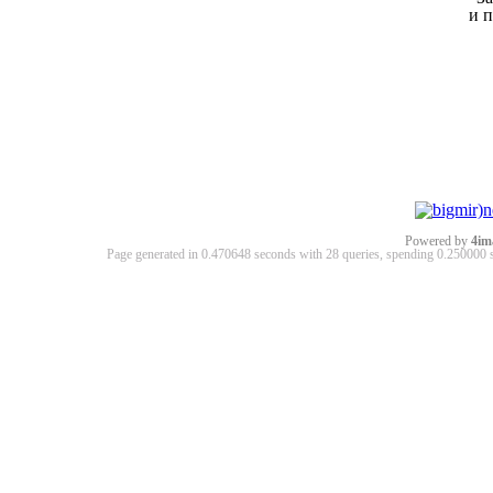
и 
Powered by
4im
Page generated in 0.470648 seconds with 28 queries, spending 0.25000