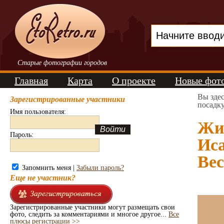
Старые фотографии городов
Главная
Карта
О проекте
Новые фот
Вы зде
Зарегистрированные участники
посадку
Имя пользователя:
Жи
Пароль:
Иса
Вес
Запомнить меня |
Забыли пароль?
Еще не участник?
Зарегистрированные участники могут размещать свои
фото, следить за комментариями и многое другое...
Все
плюсы регистрации >>