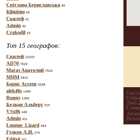
Світлана Бериславська
49
Klimbim
48
Скилеф
41
Admin
40
Crakodil
33
Топ 15 географов:
Скилеф
22332
AD70
7819
Магаз Анатолий
7529
МНМ
4912
Борис Ассеев
3339
alek48s
1488
Год с
Ronny
Стары
1390
Дата:
Белков Альберт
515
Слова
VSx86
446
Автор
Admin
Источ
411
Lounge_Lizard
364
Гудков А.И.
274
Ed4x4
261