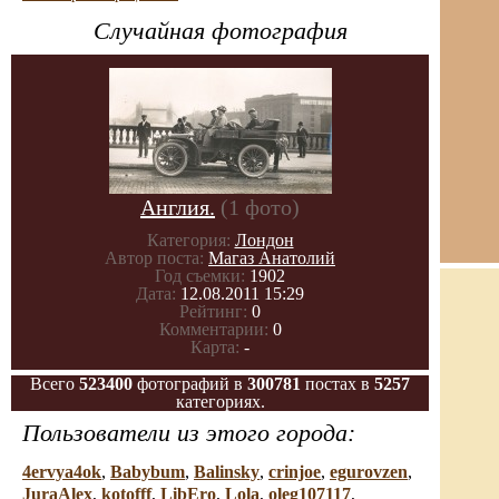
Случайная фотография
Англия.
(1 фото)
Категория:
Лондон
Автор поста:
Магаз Анатолий
Год съемки:
1902
Дата:
12.08.2011 15:29
Рейтинг:
0
Комментарии:
0
Карта:
-
Всего
523400
фотографий в
300781
постах в
5257
категориях.
Пользователи из этого города:
4ervya4ok
,
Babybum
,
Balinsky
,
crinjoe
,
egurovzen
,
JuraAlex
,
kotofff
,
LibEro
,
Lola
,
oleg107117
,