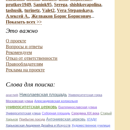
prutkov1949
,
Saniok95
,
Serega
,
shishkovapolina
,
tashusik
,
turinetz
,
Valet2
,
Vera Stepanskaya
,
Алексей А.
,
Желваков Борис Борисович
...
Показать всех >>
Это важно
О проекте
Вопросы и ответы
Рекомендуем
Отказ от ответственности
Правообладателям
Реклама на проекте
Слова для поиска:
Николаевская площадь
анаглиф
Университетская горка
Московская улица
Александровская колокольня
университетская церковь
Екатеринославская улица
Университетская улица
Соборная площадь
Середина XIX века
Старый
Антониевская церковь
Харьков
Прибытие поезда
ХГАДИ
Харьковская Академия Дизайна и Искусств
Художественное училище