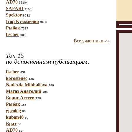
AD70
12104
SAFARI
11552
Spektor
8532
Ігор Кузьменко
8485
Рыбак
7377
fischer
6098
Все участники >>
Топ 15
по дополненным публикациям:
fischer
459
korostenec
436
Nadezda Mihhailova
186
Магаз Анатолий
184
Борис Ассеев
178
Рыбак
156
ggeolog
88
kuban46
59
Брат
56
AD70
52