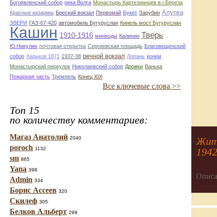
Богоявленский собор
река Волга
Монастырь Картезианцев в г.Береза
Алупка
Красные казармы
Бреский вокзал
Первомай
Букет
Зарубин
ЗВЕРИ
ГАЗ-67-420
автомобиль Бугуруслан
Кинель мост Бугуруслан
Кашин
Тверь
1910-1916
минводы
Калинин
Ю.Никулин
почтовая открытка
Сергиевская площадь
Благовещенский
речной вокзал
собор
Харьков 1871
1937-38
Лопань
конкм
Монастырский переулок
Николаевский собор
Дрожки
Ванька
Пожарная часть
Тремпель
Конец XIX
Все ключевые слова >>
Топ 15
по количеству комментариев:
Магаз Анатолий
2040
Жите
poroch
1132
1942
sm
865
Yana
398
Описа
Admin
334
Борис Ассеев
320
Скилеф
305
Белков Альберт
299