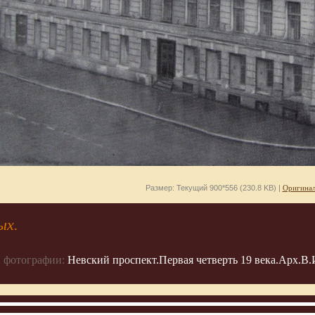
Размер: Текущий 900*556 (230.8 KB) |
Оригинал
ых.
 фотографии:
Невский проспект.Первая четверть 19 века.Арх.В.