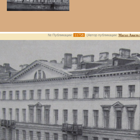
№ Публикации:
11758
(Автор публикации:
Магаз Анато