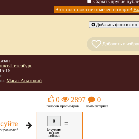
Скрыть другие публ
4
Этот пост пока не отмечен на карте!
Вы
Добавить фото в этот 
казан
анкт-Петербург
15:16
:
ии:
Магаз Анатолий
0
2897
0
голосов
просмотров
комментариев
0
=
суйте
В сумме
онравилась!
по всем
«лайкам»