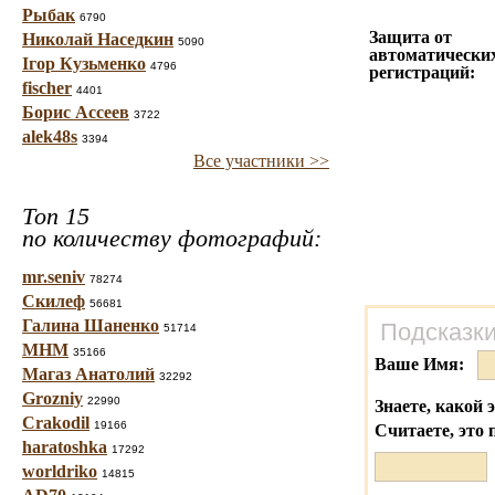
Рыбак
6790
Защита от
Николай Наседкин
5090
автоматически
Ігор Кузьменко
4796
регистраций:
fischer
4401
Борис Ассеев
3722
alek48s
3394
Все участники >>
Топ 15
по количеству фотографий:
mr.seniv
78274
Скилеф
56681
Галина Шаненко
Подсказки
51714
МНМ
35166
Ваше Имя:
Магаз Анатолий
32292
Grozniy
22990
Знаете, какой 
Crakodil
19166
Считаете, это 
haratoshka
17292
worldriko
14815