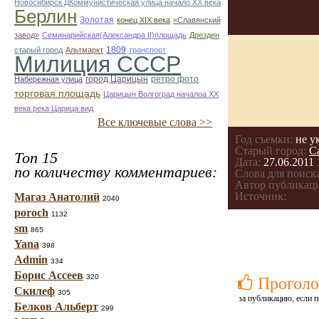
Новосибирск ДКоммунистическая улица начало ХХ века
Берлин
Золотая
конец ХІХ века
«Славянский
завод»
Семинарийская(Александра II)площадь
Дрезден
1809
старый город
Альтмаркт
транспорт
Милиция СССР
город Царицын
ретро фото
Набережная улица
торговая площадь
Царицын Волгоград началоа ХХ
века река Царица вид
Все ключевые слова >>
Год съемки:
не у
Старый город:
С
Топ 15
Дата:
27.06.2011 
по количеству комментариев:
Слова для поиска
Автор публикац
Источник:
Магаз Анатолий
2040
poroch
1132
sm
865
Yana
398
Admin
334
Борис Ассеев
320
Проголо
Скилеф
305
за публикацию, если п
Белков Альберт
299