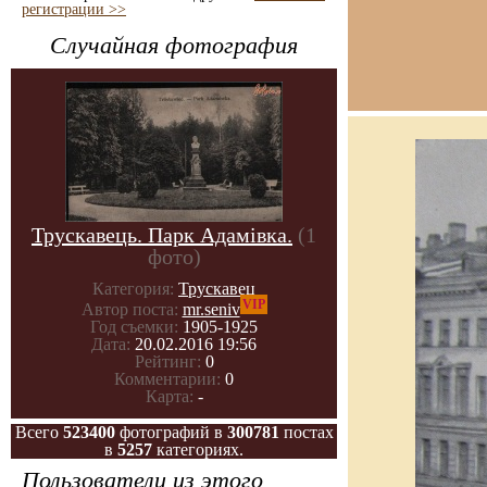
регистрации >>
Случайная фотография
Трускавець. Парк Адамівка.
(1
фото)
Категория:
Трускавец
VIP
Автор поста:
mr.seniv
Год съемки:
1905-1925
Дата:
20.02.2016 19:56
Рейтинг:
0
Комментарии:
0
Карта:
-
Всего
523400
фотографий в
300781
постах
в
5257
категориях.
Пользователи из этого