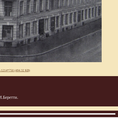
 1214*750 (494.32 KB)
И.Беретти.