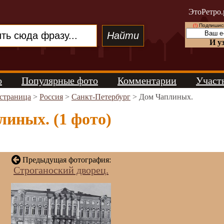
ЭтоРетро.
(!)
Подпишись
И у
о
Популярные фото
Комментарии
Участ
 страница
>
Россия
>
Санкт-Петербург
> Дом Чаплиных.
иных. (1 фото)
Предыдущая фотография:
Строганоский дворец.