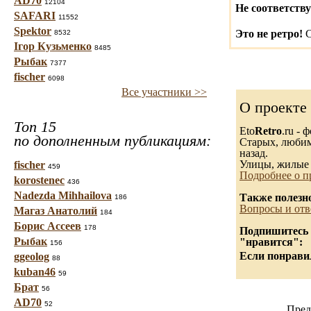
AD70
12104
Не соответству
SAFARI
11552
Spektor
Это не ретро!
С
8532
Ігор Кузьменко
8485
Рыбак
7377
fischer
6098
Все участники >>
О проекте
Топ 15
Eto
Retro
.ru -
по дополненным публикациям:
Старых, любимы
назад.
Улицы, жилые 
fischer
459
Подробнее о п
korostenec
436
Nadezda Mihhailova
Также полезн
186
Вопросы и отв
Магаз Анатолий
184
Борис Ассеев
178
Подпишитесь н
Рыбак
"нравится":
156
Если понравил
ggeolog
88
kuban46
59
Брат
56
AD70
52
Пред