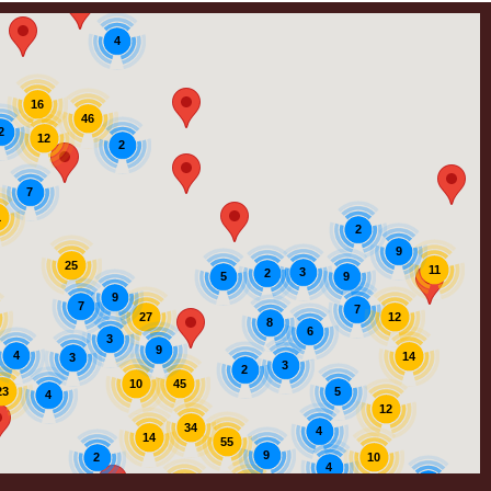
4
16
46
2
12
2
7
1
2
9
25
11
3
2
9
5
9
7
7
12
27
8
6
3
9
4
14
3
3
2
45
10
23
5
4
12
34
4
14
55
9
2
10
4
5
39
56