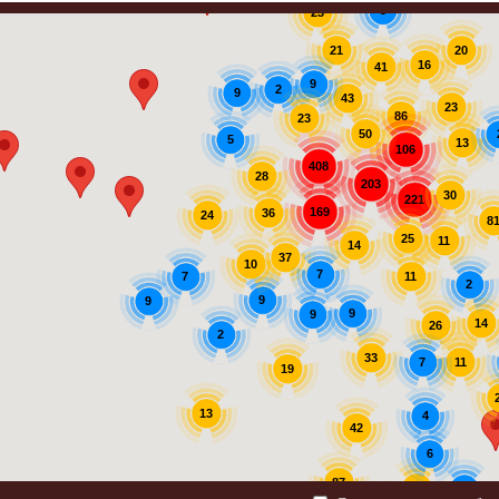
3
23
20
21
16
41
9
2
9
43
23
86
23
50
5
13
106
408
28
203
30
221
169
36
24
8
25
11
14
37
10
7
7
11
2
9
9
9
9
14
26
2
33
11
7
19
13
4
42
6
87
30
2