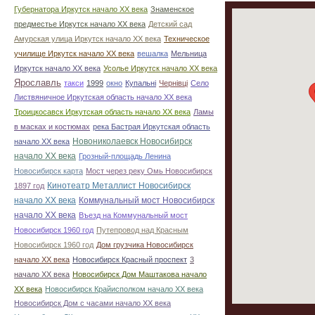
Губернатора Иркутск начало ХХ века
Знаменское
предместье Иркутск начало ХХ века
Детский сад
Амурская улица Иркутск начало ХХ века
Техническое
училище Иркутск начало ХХ века
вешалка
Мельница
Иркутск начало ХХ века
Усолье Иркутск начало ХХ века
Ярославль
такси
1999
окно
Купальні
Чернівці
Село
Листвяничное Иркутская область начало ХХ века
Троицкосавск Иркутская область начало ХХ века
Ламы
в масках и костюмах
река Бастрая Иркутская область
Новониколаевск Новосибирск
начало ХХ века
начало ХХ века
Грозный-площадь Ленина
Новосибирск карта
Мост через реку Омь Новосибирск
Кинотеатр Металлист Новосибирск
1897 год
начало ХХ века
Коммунальный мост Новосибирск
начало ХХ века
Въезд на Коммунальный мост
Новосибирск 1960 год
Путепровод над Красным
Новосибирск 1960 год
Дом грузчика Новосибирск
начало ХХ века
Новосибирск Красный проспект
3
начало ХХ века
Новосибирск Дом Маштакова начало
ХХ века
Новосибирск Крайисполком начало ХХ века
Новосибирск Дом с часами начало ХХ века