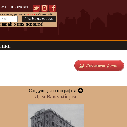
ру на проектах:
 на нашу рассылку
новых
публикаций!
знавай о них первым!
ники
Следующая фотография:
Дом Вавельберга.