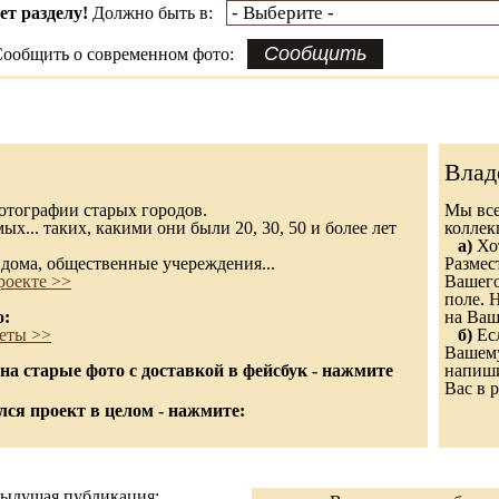
ет разделу!
Должно быть в:
ообщить о современном фото:
Влад
 фотографии старых городов.
Мы все
х... таких, какими они были 20, 30, 50 и более лет
колле
а)
Хот
дома, общественные учереждения...
Размес
роекте >>
Вашего
поле. 
о:
на Ваш
еты >>
б)
Есл
Вашему
а старые фото с доставкой в фейсбук - нажмите
напиши
Вас в р
ся проект в целом - нажмите:
ыдущая публикация: