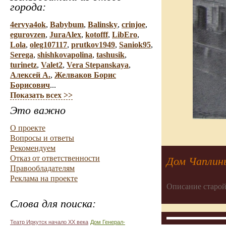
города:
4ervya4ok
,
Babybum
,
Balinsky
,
crinjoe
,
egurovzen
,
JuraAlex
,
kotofff
,
LibEro
,
Lola
,
oleg107117
,
prutkov1949
,
Saniok95
,
Serega
,
shishkovapolina
,
tashusik
,
turinetz
,
Valet2
,
Vera Stepanskaya
,
Алексей А.
,
Желваков Борис
Борисович
...
Показать всех >>
Это важно
О проекте
Вопросы и ответы
Рекомендуем
Отказ от ответственности
Дом Чаплин
Правообладателям
Реклама на проекте
Описание старой
Слова для поиска:
Театр Иркутск начало ХХ века
Дом Генерал-