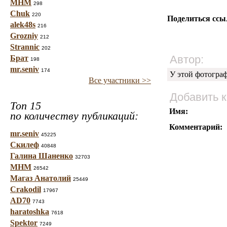
МНМ
298
Chuk
220
Поделиться ссы
alek48s
216
Grozniy
212
Strannic
202
Автор:
Брат
198
mr.seniv
174
У этой фотогра
Все участники >>
Добавить 
Топ 15
Имя:
по количеству публикаций:
Комментарий:
mr.seniv
45225
Скилеф
40848
Галина Шаненко
32703
МНМ
26542
Магаз Анатолий
25449
Crakodil
17967
AD70
7743
haratoshka
7618
Spektor
7249