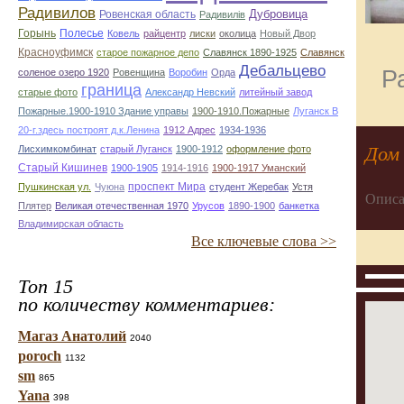
Радивилов
Дубровица
Ровенская область
Радивилiв
Горынь
Полесье
Ковель
райцентр
лиски
околица
Новый Двор
Красноуфимск
старое пожарное депо
Славянск 1890-1925
Славянск
Дебальцево
Р
соленое озеро 1920
Ровенщина
Воробин
Орда
граница
старые фото
Александр Невский
литейный завод
Пожарные.1900-1910 Здание управы
1900-1910.Пожарные
Луганск В
20-г.здесь построят д.к.Ленина
1912 Адрес
1934-1936
Дом
Лисхимкомбинат
старый Луганск
1900-1912
оформление фото
Старый Кишинев
1900-1905
1914-1916
1900-1917 Уманский
проспект Мира
Пушкинская ул.
Чуюна
студент Жеребак
Устя
Описа
Плятер
Великая отечественная 1970
Урусов
1890-1900
банкетка
Владимирская область
Все ключевые слова >>
Топ 15
по количеству комментариев:
Магаз Анатолий
2040
poroch
1132
sm
865
Yana
398