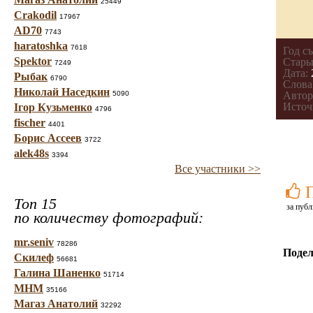
25449
Crakodil
17967
AD70
7743
haratoshka
7618
Год с
Spektor
Стары
7249
Дата:
Рыбак
6790
Слова
Николай Наседкин
5090
Автор
Источ
Ігор Кузьменко
4796
fischer
4401
Борис Ассеев
3722
alek48s
3394
Все участники >>
Топ 15
за публ
по количеству фотографий:
mr.seniv
78286
Подел
Скилеф
56681
Галина Шаненко
51714
МНМ
35166
Магаз Анатолий
32292