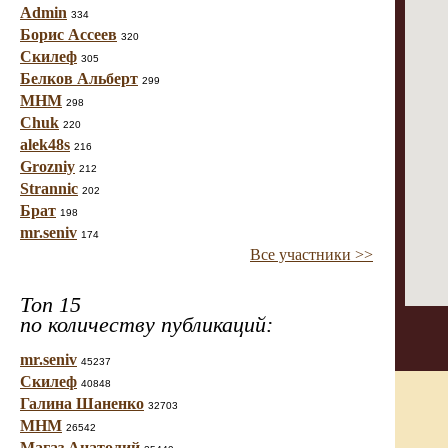
Admin
334
Борис Ассеев
320
Скилеф
305
Белков Альберт
299
МНМ
298
Chuk
220
alek48s
216
Grozniy
212
Strannic
202
Брат
198
mr.seniv
174
Все участники >>
Топ 15
по количеству публикаций:
mr.seniv
45237
Скилеф
40848
Галина Шаненко
32703
МНМ
26542
Магаз Анатолий