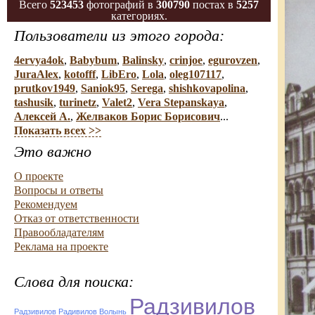
Всего
523453
фотографий в
300790
постах в
5257
категориях.
Пользователи из этого города:
4ervya4ok
,
Babybum
,
Balinsky
,
crinjoe
,
egurovzen
,
JuraAlex
,
kotofff
,
LibEro
,
Lola
,
oleg107117
,
prutkov1949
,
Saniok95
,
Serega
,
shishkovapolina
,
tashusik
,
turinetz
,
Valet2
,
Vera Stepanskaya
,
Алексей А.
,
Желваков Борис Борисович
...
Показать всех >>
Это важно
О проекте
Вопросы и ответы
Рекомендуем
Отказ от ответственности
Правообладателям
Реклама на проекте
Слова для поиска:
Радзивилов
Радзивилов Радивилов Волынь