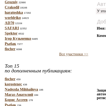
Grozniy
22990
Авт
Crakodil
19166
У это
haratoshka
17292
worldriko
14815
Доб
AD70
12104
SAFARI
Имя:
11552
Spektor
8532
Комм
Ігор Кузьменко
8485
Рыбак
7377
fischer
6098
Все участники >>
Топ 15
по дополненным публикациям:
fischer
459
korostenec
436
Nadezda Mihhailova
Защи
186
авто
Магаз Анатолий
184
реги
Борис Ассеев
178
Рыбак
156