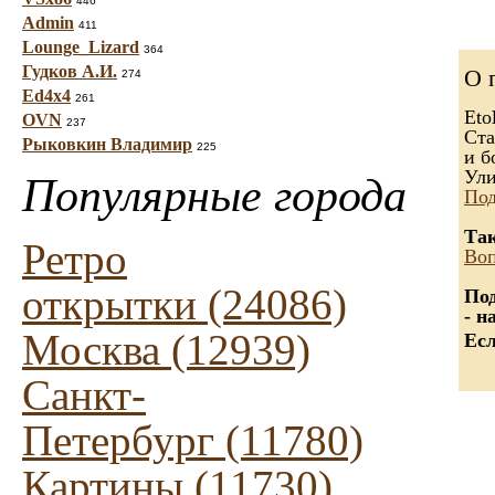
446
Admin
411
Lounge_Lizard
364
Гудков А.И.
О 
274
Ed4x4
261
Eto
OVN
237
Ста
Рыковкин Владимир
225
и б
Ули
Популярные города
Под
Так
Ретро
Воп
открытки (24086)
Под
- н
Москва (12939)
Есл
Санкт-
Петербург (11780)
Картины (11730)