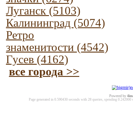
Луганск (5103)
Калининград (5074)
Ретро
знаменитости (4542)
Гусев (4162)
все города >>
Powered by
4im
Page generated in 0.590430 seconds with 28 queries, spending 0.24200