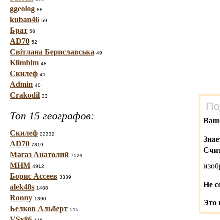
ggeolog
88
kuban46
59
Брат
56
AD70
52
Світлана Бериславська
49
Klimbim
48
Скилеф
41
Admin
40
Crakodil
33
По
Топ 15 географов:
Ваш
Скилеф
22332
Знае
AD70
7819
Счит
Магаз Анатолий
7529
МНМ
изо
4912
Борис Ассеев
3339
Не с
alek48s
1488
Ronny
1390
Это 
Белков Альберт
515
VSx86