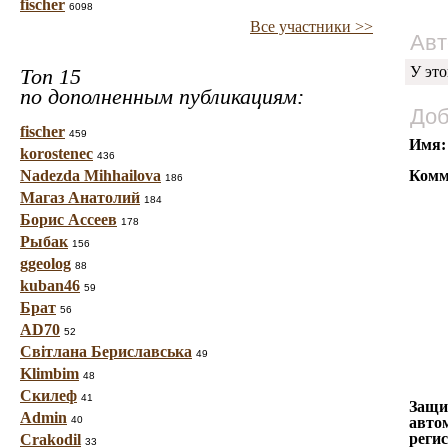
fischer
6098
Все участники >>
Авт
У это
Топ 15
по дополненным публикациям:
Доб
fischer
459
Имя:
korostenec
436
Nadezda Mihhailova
Комм
186
Магаз Анатолий
184
Борис Ассеев
178
Рыбак
156
ggeolog
88
kuban46
59
Брат
56
AD70
52
Світлана Бериславська
49
Klimbim
48
Скилеф
41
Защи
Admin
40
авто
реги
Crakodil
33