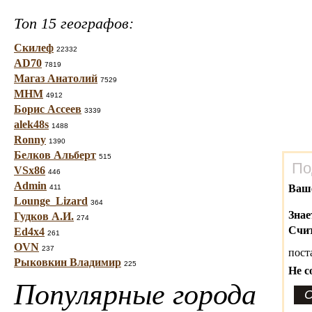
Топ 15 географов:
Скилеф
22332
AD70
7819
Магаз Анатолий
7529
МНМ
4912
Борис Ассеев
3339
alek48s
1488
Ronny
1390
Белков Альберт
515
По
VSx86
446
Admin
Ваш
411
Lounge_Lizard
364
Знае
Гудков А.И.
274
Счит
Ed4x4
261
OVN
237
пост
Рыковкин Владимир
225
Не с
Популярные города