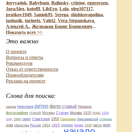
4ervya4ok
,
Babybum
,
Balinsky
,
crinjoe
,
egurovzen
,
JuraAlex
,
kotofff
,
LibEro
,
Lola
,
oleg107117
,
prutkov1949
,
Saniok95
,
Serega
,
shishkovapolina
,
tashusik
,
turinetz
,
Valet2
,
Vera Stepanskaya
,
Алексей А.
,
Желваков Борис Борисович
...
Показать всех >>
Это важно
О проекте
Вопросы и ответы
Рекомендуем
Отказ от ответственности
Правообладателям
Реклама на проекте
Слова для поиска:
ретро
фото
старый
Николаев
Украина
города
фотография
Старая
Москва
1920
годы
старой
Москвы
1934
1950
сквер
году
1940
Советская
Панорама
Николаевской
стороны
вид
дом
1914
1915
здание
общества
Россия
биржи
1928
часть
начало