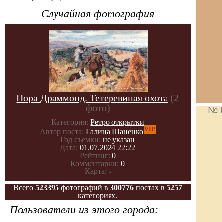
Случайная фотография
Нора Драммонд. Тетеревиная охота
(2
фото)
№ 
Категория:
Ретро открытки
VIP
Автор поста:
Галина Шаненко
Год съемки:
не указан
Дата:
01.07.2024 22:22
Рейтинг:
0
Комментарии:
0
Карта:
-
Всего
523395
фотографий в
300776
постах в
5257
категориях.
Пользователи из этого города: