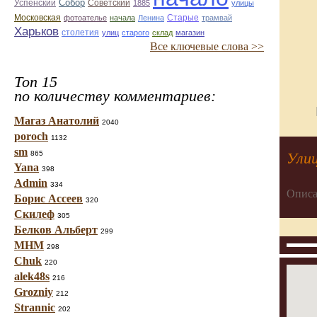
Собор
Успенский
Советский
1885
улицы
Старые
Московская
фотоателье
начала
Ленина
трамвай
Харьков
столетия
улиц
старого
склад
магазин
Все ключевые слова >>
Топ 15
по количеству комментариев:
Магаз Анатолий
2040
poroch
1132
sm
865
Улиц
Yana
398
Admin
334
Описа
Борис Ассеев
320
Скилеф
305
Белков Альберт
299
МНМ
298
Chuk
220
alek48s
216
Grozniy
212
Strannic
202