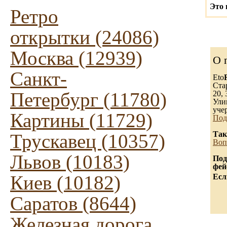
Это 
Ретро
открытки (24086)
Москва (12939)
О 
Санкт-
Eto
Ста
Петербург (11780)
20, 
Ули
уче
Картины (11729)
Под
Так
Трускавец (10357)
Воп
Львов (10183)
Под
фей
Киев (10182)
Есл
Саратов (8644)
Железная дорога