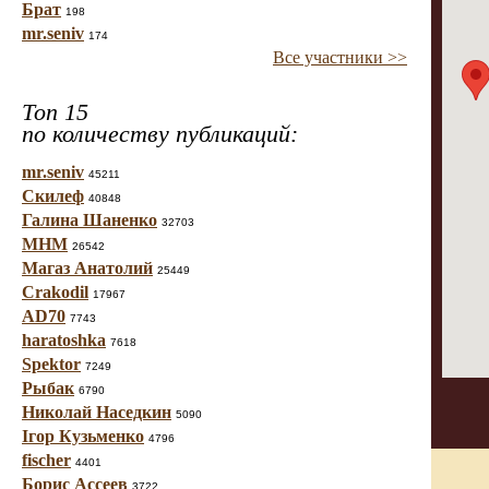
Брат
198
mr.seniv
174
Все участники >>
Топ 15
по количеству публикаций:
mr.seniv
45211
Скилеф
40848
Галина Шаненко
32703
МНМ
26542
Магаз Анатолий
25449
Crakodil
17967
AD70
7743
haratoshka
7618
Spektor
7249
Рыбак
6790
Николай Наседкин
5090
Ігор Кузьменко
4796
fischer
4401
Борис Ассеев
3722