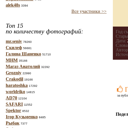
alek48s
3394
Все участники >>
Топ 15
по количеству фотографий:
Год с
Стары
Дата:
mr.seniv
78260
Слова
Скилеф
56681
Автор
Галина Шаненко
Источ
51710
МНМ
35166
Магаз Анатолий
32292
Grozniy
22990
Crakodil
19166
haratoshka
17292
worldriko
14815
за публ
AD70
12104
SAFARI
11552
Spektor
8532
Подел
Ігор Кузьменко
8485
Рыбак
7377