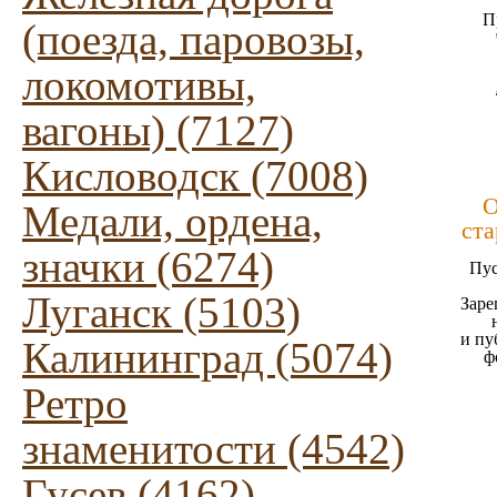
П
(поезда, паровозы,
локомотивы,
вагоны) (7127)
Кисловодск (7008)
О
Медали, ордена,
ста
значки (6274)
Пус
Луганск (5103)
Заре
и пу
Калининград (5074)
ф
Ретро
знаменитости (4542)
Гусев (4162)