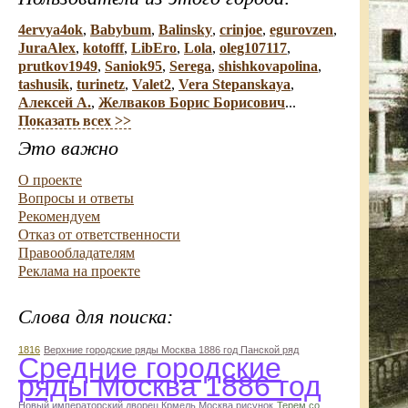
4ervya4ok
,
Babybum
,
Balinsky
,
crinjoe
,
egurovzen
,
JuraAlex
,
kotofff
,
LibEro
,
Lola
,
oleg107117
,
prutkov1949
,
Saniok95
,
Serega
,
shishkovapolina
,
tashusik
,
turinetz
,
Valet2
,
Vera Stepanskaya
,
Алексей А.
,
Желваков Борис Борисович
...
Показать всех >>
Это важно
О проекте
Вопросы и ответы
Рекомендуем
Отказ от ответственности
Правообладателям
Реклама на проекте
Слова для поиска:
1816
Верхние городские ряды Москва 1886 год Панской ряд
Средние городские
ряды Москва 1886 год
Новый императорский дворец Крмель Москва рисунок
Терем со