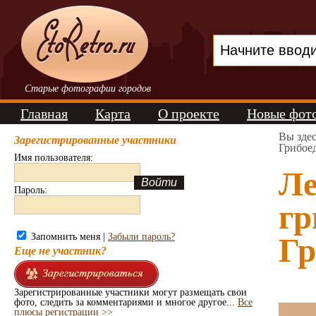
Старые фотографии городов
Главная
Карта
О проекте
Новые фот
Вы зде
Зарегистрированные участники
Грибоед
Имя пользователя:
Ле
Пароль:
гр
Запомнить меня |
Забыли пароль?
Гр
Еще не участник?
Зарегистрированные участники могут размещать свои
фото, следить за комментариями и многое другое...
Все
плюсы регистрации >>