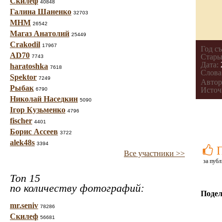
Скилеф
40848
Галина Шаненко
32703
МНМ
26542
Магаз Анатолий
25449
Crakodil
17967
Год с
AD70
Стары
7743
Дата:
haratoshka
7618
Слова
Spektor
7249
Автор
Рыбак
Источ
6790
Николай Наседкин
5090
Ігор Кузьменко
4796
fischer
4401
Борис Ассеев
3722
alek48s
3394
Все участники >>
за публ
Топ 15
по количеству фотографий:
Подел
mr.seniv
78286
Скилеф
56681