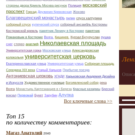
московский
стороны двора Крмель Москва рисунок
Полиция
проспект
Горсад
Дружинин Крюковская
Жохово
Благовещенский монастырь
пилин
спуск халтурина
соборный спуск
купеческий спуск
соборный ансамбль Костромы
Костромской кремль
памятник Ленину в Костроме
памятник
Романовым в Костроме
Волга.
Кишинев.
Курзал Бугуруслан
пушка
Николаевская площадь
снег
стерео
анаглиф
Университетская горка
Московская улица
Александровская
университетская церковь
Лени
колокольня
Екатеринославская улица
Университетская улица
Соборная площадь
Середина XIX века
Старый Харьков
Прибытие поезда
Описа
Антониевская церковь
ХГАДИ
Харьковская Академия Дизайна
и Искусств
Художественное училище
Богоявленский собор
река
Волга
Монастырь Картезианцев в г.Береза
Красные казармы
Бреский
Алупка
вокзал
Первомай
Букет
Зарубин
Все ключевые слова >>
Топ 15
по количеству комментариев:
Магаз Анатолий
2040