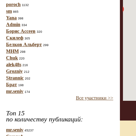
poroch
1132
sm
865
Yana
398
Admin
334
Борис Ассеев
320
Скилеф
305
Белков Альберт
299
МНМ
298
Chuk
220
alek48s
216
Grozniy
212
Strannic
202
Брат
198
mr.seniv
174
Все участники >>
Топ 15
по количеству публикаций:
mr.seniv
45237