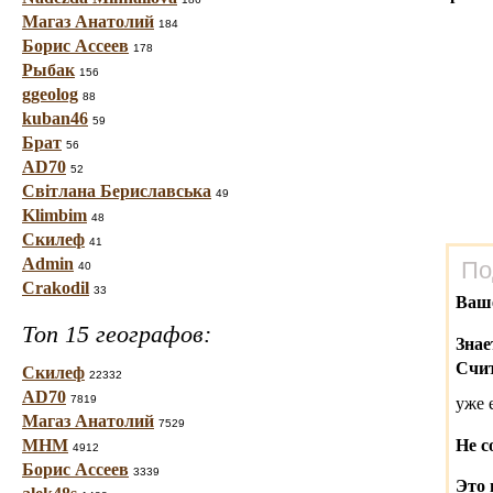
Магаз Анатолий
184
Борис Ассеев
178
Рыбак
156
ggeolog
88
kuban46
59
Брат
56
AD70
52
Світлана Бериславська
49
Klimbim
48
Скилеф
41
Admin
По
40
Crakodil
33
Ваш
Топ 15 географов:
Знае
Счит
Скилеф
22332
AD70
7819
уже 
Магаз Анатолий
7529
МНМ
Не с
4912
Борис Ассеев
3339
Это 