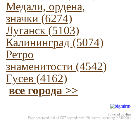
Медали, ордена,
значки (6274)
Луганск (5103)
Калининград (5074)
Ретро
знаменитости (4542)
Гусев (4162)
все города >>
Powered by
4im
Page generated in 0.411375 seconds with 28 queries, spending 0.24000