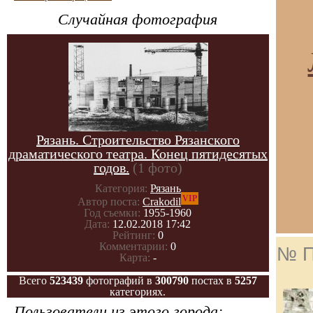
Случайная фотография
Рязань. Строительство Рязанского
драматического театра. Конец пятидесятых
годов.
(1 фото)
Категория:
Рязань
VIP
Автор поста:
Crakodil
Год съемки:
1955-1960
Дата:
12.02.2018 17:42
Рейтинг:
0
Комментарии:
0
№ П
Карта:
-
Всего
523439
фотографий в
300790
постах в
5257
категориях.
Пользователи из этого города: