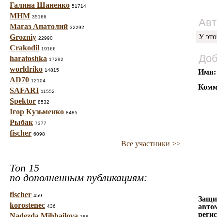
Галина Шаненко
51714
МНМ
35166
Авт
Магаз Анатолий
32292
У это
Grozniy
22990
Crakodil
19166
Доб
haratoshka
17292
worldriko
14815
Имя:
AD70
12104
Комм
SAFARI
11552
Spektor
8532
Ігор Кузьменко
8485
Рыбак
7377
fischer
6098
Все участники >>
Топ 15
по дополненным публикациям:
fischer
459
Защи
korostenec
авто
436
реги
Nadezda Mihhailova
186