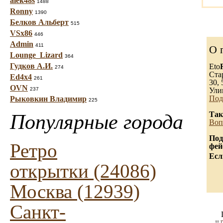
alek48s
1488
Ronny
1390
Белков Альберт
515
VSx86
446
Admin
411
О 
Lounge_Lizard
364
Гудков А.И.
Eto
274
Ста
Ed4x4
261
30, 
OVN
237
Ули
Под
Рыковкин Владимир
225
Так
Популярные города
Воп
Под
Ретро
фей
Есл
открытки (24086)
Москва (12939)
Санкт-