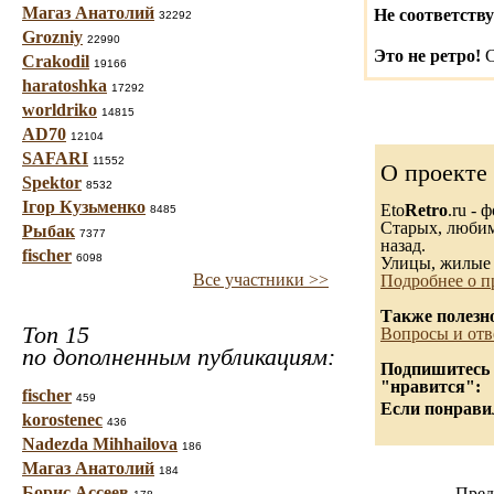
Магаз Анатолий
Не соответству
32292
Grozniy
22990
Это не ретро!
С
Crakodil
19166
haratoshka
17292
worldriko
14815
AD70
12104
SAFARI
11552
О проекте
Spektor
8532
Ігор Кузьменко
Eto
Retro
.ru -
8485
Старых, любимы
Рыбак
7377
назад.
fischer
6098
Улицы, жилые 
Все участники >>
Подробнее о п
Также полезн
Топ 15
Вопросы и отв
по дополненным публикациям:
Подпишитесь н
"нравится":
fischer
459
Если понравил
korostenec
436
Nadezda Mihhailova
186
Магаз Анатолий
184
Борис Ассеев
Пред