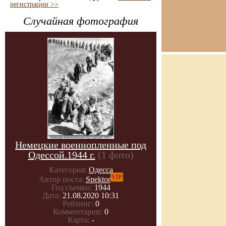
регистрации >>
Случайная фотография
Немецкие военнопленные под
Одессой.1944 г.
(1 фото)
Категория:
Одесса
VIP
Автор поста:
Spektor
Год съемки:
1944
Дата:
21.08.2020 10:31
Рейтинг:
0
Комментарии:
0
Карта:
-