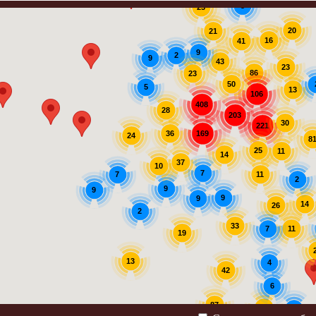
3
23
20
21
16
41
9
2
9
43
23
86
23
50
5
13
106
408
28
203
30
221
169
36
24
8
25
11
14
37
10
7
7
11
2
9
9
9
9
14
26
2
33
11
7
19
13
4
42
6
87
30
2