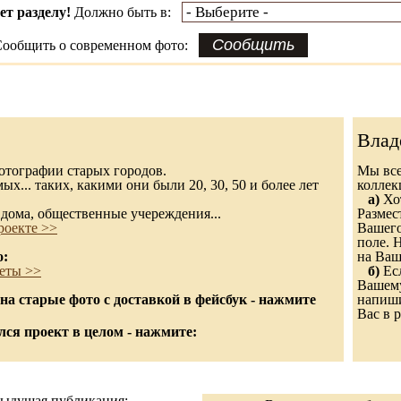
ет разделу!
Должно быть в:
ообщить о современном фото:
Влад
 фотографии старых городов.
Мы все
х... таких, какими они были 20, 30, 50 и более лет
колле
а)
Хот
дома, общественные учереждения...
Размес
роекте >>
Вашего
поле. 
о:
на Ваш
еты >>
б)
Есл
Вашему
а старые фото с доставкой в фейсбук - нажмите
напиши
Вас в р
ся проект в целом - нажмите:
ыдущая публикация: