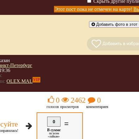
Скрыть другие публ
4
Этот пост пока не отмечен на карте!
Вы
Добавить фото в этот 
казан
анкт-Петербург
19:36
:
VIP
ии:
OLEX.MAL
0
2462
0
голосов
просмотров
комментариев
0
=
суйте
В сумме
онравилась!
по всем
«лайкам»