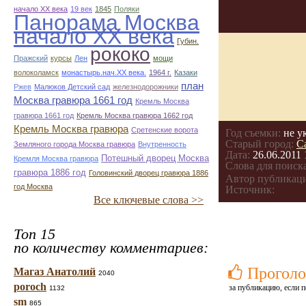
начало ХХ века
19 век
1845
Поляки
Панорама Москва
начало ХХ века
Губин.
рококо
Пражский
курсы
Лен
мощи
волоколамск
монастырь.нач.ХХ века.
1964 г.
Казаки
план
Ржев
Малюков Детский сад
железнодорожники
Москва гравюра 1661 год
Кремль Москва
гравюра 1661 год
Кремль Москва гравюра 1662 год
Кремль Москва гравюра
Сретенские ворота
Год съемки:
не у
Старый город:
С
Земляного города Москва гравюра
Внутренность
Дата:
26.06.2011 
Потешный дворец Москва
Кремля Москва гравюра
Слова для поиска
гравюра 1886 год
Головинский дворец гравюра 1886
Автор публикац
год Москва
Источник:
Все ключевые слова >>
Топ 15
по количеству комментариев:
Проголо
Магаз Анатолий
2040
poroch
за публикацию, если п
1132
sm
865