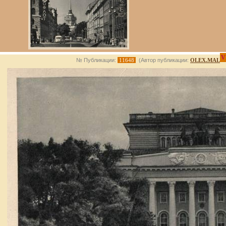
V
№ Публикации:
11648
(Автор публикации:
OLEX.MAL