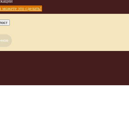
икации
4
5
 можете это сделать!
пост