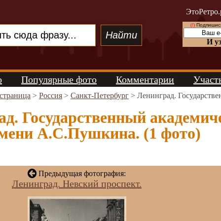
ЭтоРетро.
(!)
Подпишись
И у
о
Популярные фото
Комментарии
Участ
 страница
>
Россия
>
Санкт-Петербург
> Ленинград. Государстве
ад. Государственный академич
мени А.С.Пушкина. (1 фото)
Предыдущая фотография:
Ленинград. Невский проспект.