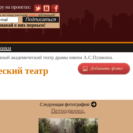
ру на проектах:
 на нашу рассылку
новых
публикаций!
знавай о них первым!
ники
нный академический театр драмы имени А.С.Пушкина.
еский театр
Следующая фотография:
Петродворец.