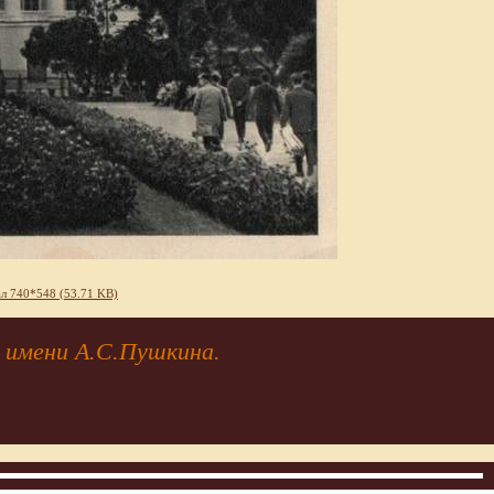
л 740*548 (53.71 KB)
 имени А.С.Пушкина.