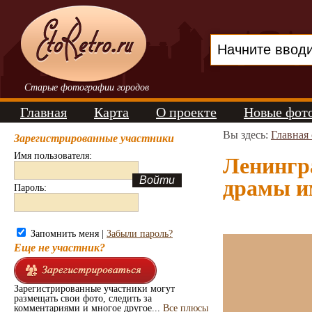
Старые фотографии городов
Главная
Карта
О проекте
Новые фот
Вы здесь:
Главная
Зарегистрированные участники
Имя пользователя:
Ленингр
драмы и
Пароль:
Запомнить меня |
Забыли пароль?
Еще не участник?
Зарегистрированные участники могут
размещать свои фото, следить за
комментариями и многое другое...
Все плюсы