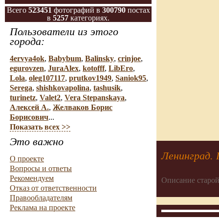
Всего
523451
фотографий в
300790
постах
в
5257
категориях.
Пользователи из этого
города:
4ervya4ok
,
Babybum
,
Balinsky
,
crinjoe
,
egurovzen
,
JuraAlex
,
kotofff
,
LibEro
,
Lola
,
oleg107117
,
prutkov1949
,
Saniok95
,
Serega
,
shishkovapolina
,
tashusik
,
turinetz
,
Valet2
,
Vera Stepanskaya
,
Алексей А.
,
Желваков Борис
Борисович
...
Показать всех >>
Это важно
Ленинград.
О проекте
Вопросы и ответы
Рекомендуем
Описание старой
Отказ от ответственности
Правообладателям
Реклама на проекте