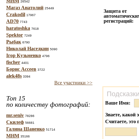
МНМ
26542
Магаз Анатолий
25449
Защита от
Crakodil
17967
автоматически
регистраций:
AD70
7743
haratoshka
7618
Spektor
7249
Рыбак
6790
Николай Наседкин
5090
Ігор Кузьменко
4796
fischer
4401
Борис Ассеев
3722
alek48s
3394
Все участники >>
Подсказки
Топ 15
Ваше Имя:
по количеству фотографий:
Знаете, какой 
mr.seniv
78286
Считаете, это 
Скилеф
56681
Галина Шаненко
51714
МНМ
35166