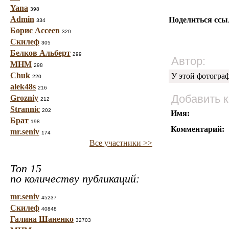
Yana
398
Admin
Поделиться ссы
334
Борис Ассеев
320
Скилеф
305
Белков Альберт
299
Автор:
МНМ
298
Chuk
У этой фотогра
220
alek48s
216
Добавить 
Grozniy
212
Strannic
202
Имя:
Брат
198
Комментарий:
mr.seniv
174
Все участники >>
Топ 15
по количеству публикаций:
mr.seniv
45237
Скилеф
40848
Галина Шаненко
32703