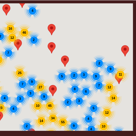
4
16
46
2
12
2
7
1
2
9
25
11
3
2
9
5
9
7
7
12
27
8
6
3
9
4
14
3
3
2
45
10
23
5
4
12
34
4
14
55
9
2
10
4
5
39
56