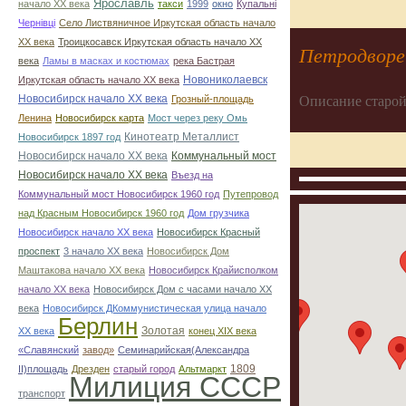
Ярославль
начало ХХ века
такси
1999
окно
Купальні
Чернівці
Село Листвяничное Иркутская область начало
ХХ века
Троицкосавск Иркутская область начало ХХ
Петродворе
века
Ламы в масках и костюмах
река Бастрая
Новониколаевск
Иркутская область начало ХХ века
Новосибирск начало ХХ века
Описание старой
Грозный-площадь
Ленина
Новосибирск карта
Мост через реку Омь
Кинотеатр Металлист
Новосибирск 1897 год
Новосибирск начало ХХ века
Коммунальный мост
Новосибирск начало ХХ века
Въезд на
Коммунальный мост Новосибирск 1960 год
Путепровод
над Красным Новосибирск 1960 год
Дом грузчика
Новосибирск начало ХХ века
Новосибирск Красный
проспект
3 начало ХХ века
Новосибирск Дом
Маштакова начало ХХ века
Новосибирск Крайисполком
начало ХХ века
Новосибирск Дом с часами начало ХХ
века
Новосибирск ДКоммунистическая улица начало
Берлин
Золотая
ХХ века
конец ХІХ века
«Славянский
завод»
Семинарийская(Александра
1809
II)площадь
Дрезден
старый город
Альтмаркт
Милиция СССР
транспорт