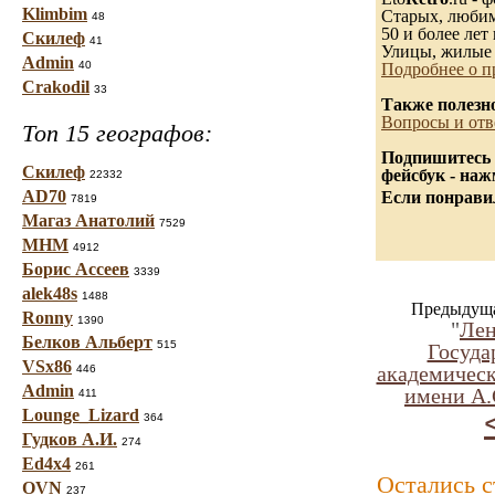
Klimbim
Старых, любимы
48
50 и более лет 
Скилеф
41
Улицы, жилые 
Admin
40
Подробнее о п
Crakodil
33
Также полезн
Вопросы и отв
Топ 15 географов:
Подпишитесь 
Скилеф
фейсбук - на
22332
AD70
Если понравил
7819
Магаз Анатолий
7529
МНМ
4912
Борис Ассеев
3339
alek48s
1488
Предыдуща
Ronny
1390
"
Лен
Белков Альберт
515
Госуда
VSx86
академическ
446
Admin
имени А.
411
Lounge_Lizard
364
Гудков А.И.
274
Ed4x4
261
Остались 
OVN
237