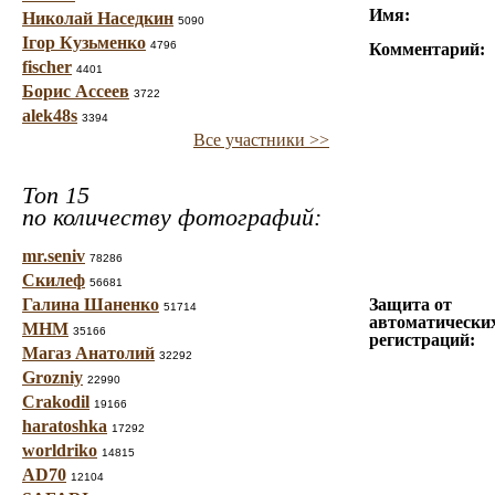
Имя:
Николай Наседкин
5090
Ігор Кузьменко
4796
Комментарий:
fischer
4401
Борис Ассеев
3722
alek48s
3394
Все участники >>
Топ 15
по количеству фотографий:
mr.seniv
78286
Скилеф
56681
Галина Шаненко
Защита от
51714
автоматически
МНМ
35166
регистраций:
Магаз Анатолий
32292
Grozniy
22990
Crakodil
19166
haratoshka
17292
worldriko
14815
AD70
12104