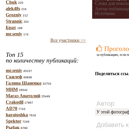
Chuk
Слова для поиска
220
alek48s
Автор публикац
216
Источник:
Grozniy
212
Strannic
202
Брат
198
mr.seniv
174
Все участники >>
Проголо
Топ 15
за публикацию, если п
по количеству публикаций:
mr.seniv
45237
Поделиться ссы
Скилеф
40848
Галина Шаненко
32703
МНМ
26542
Магаз Анатолий
25449
Crakodil
Автор:
17967
AD70
7743
У этой фотогра
haratoshka
7618
Spektor
7249
Добавить 
Рыбак
6790