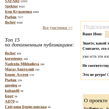
SAFARI
11552
Spektor
8532
Ігор Кузьменко
8485
Рыбак
7377
fischer
6098
Подсказки
Все участники >>
Ваше Имя:
Топ 15
Знаете, какой 
по дополненным публикациям:
Считаете, это 
fischer
459
уже есть эти и
korostenec
436
Nadezda Mihhailova
186
Не соответству
Магаз Анатолий
184
Борис Ассеев
Это не ретро!
С
178
Рыбак
156
ggeolog
88
kuban46
59
Брат
56
О проекте
AD70
52
Світлана Бериславська
49
Eto
Retro
.ru -