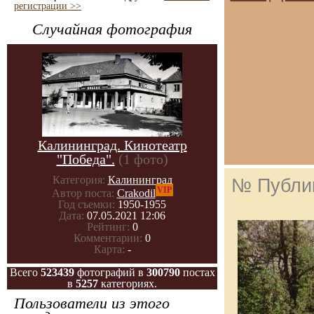
регистрации >>
Случайная фотография
Калининград. Кинотеатр
"Победа".
(1 фото)
Категория:
Калининград
№ Публи
VIP
Автор поста:
Crakodil
Год съемки:
1950-1955
Дата:
07.05.2021 12:06
Рейтинг:
0
Комментарии:
0
Карта:
-
Всего
523439
фотографий в
300790
постах
в
5257
категориях.
Пользователи из этого