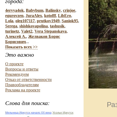
города:
4ervya4ok
,
Babybum
,
Balinsky
,
crinjoe
,
egurovzen
,
JuraAlex
,
kotofff
,
LibEro
,
Lola
,
oleg107117
,
prutkov1949
,
Saniok95
,
Serega
,
shishkovapolina
,
tashusik
,
turinetz
,
Valet2
,
Vera Stepanskaya
,
Алексей А.
,
Желваков Борис
Борисович
...
Показать всех >>
Это важно
О проекте
Вопросы и ответы
Рекомендуем
Отказ от ответственности
Правообладателям
Реклама на проекте
Слова для поиска:
Ра
Мельница Иркутск начало ХХ века
Усолье Иркутск