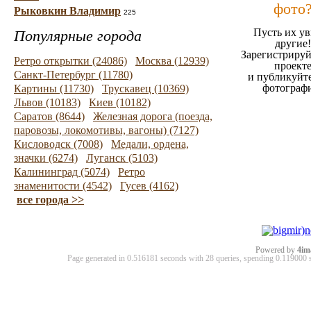
фото
Рыковкин Владимир
225
Пусть их ув
Популярные города
другие!
Зарегистрируй
Ретро открытки (24086)
Москва (12939)
проект
Санкт-Петербург (11780)
и публикуйт
фотограф
Картины (11730)
Трускавец (10369)
Львов (10183)
Киев (10182)
Саратов (8644)
Железная дорога (поезда,
паровозы, локомотивы, вагоны) (7127)
Кисловодск (7008)
Медали, ордена,
значки (6274)
Луганск (5103)
Калининград (5074)
Ретро
знаменитости (4542)
Гусев (4162)
все города >>
Powered by
4im
Page generated in 0.516181 seconds with 28 queries, spending 0.11900