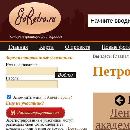
Старые фотографии городов
Главная
Карта
О проекте
Новые фот
Вы здесь:
Главная
Зарегистрированные участники
Имя пользователя:
Петро
Пароль:
Запомнить меня |
Забыли пароль?
Еще не участник?
Лен
академ
Зарегистрированные участники могут
размещать свои фото, следить за
комментариями и многое другое...
Все плюсы