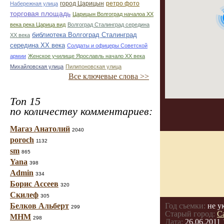
город Царицын
ретро фото
Набережная улица
торговая площадь
Царицын Волгоград началоа ХХ
века река Царица вид
Волгоград Сталинград середина
библиотека Волгоград Сталинград
ХХ века
середина ХХ века
Солдаты и офицеры Советской
армии
Женское училище Ярославль начало ХХ века
Михайловская улица
Пилипоновская улица
Все ключевые слова >>
Топ 15
по количеству комментариев:
Магаз Анатолий
2040
poroch
1132
sm
865
Yana
398
Admin
334
Борис Ассеев
320
Скилеф
305
Белков Альберт
Год съемки:
не у
299
Старый город:
С
МНМ
298
Дата:
26.06.2011 