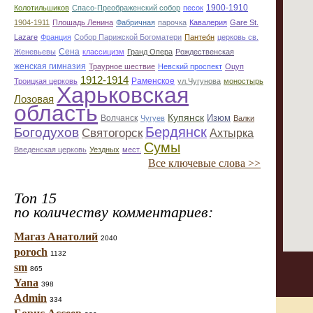
1900-1910
Колотильшиков
Спасо-Преображенский собор
песок
1904-1911
Плошадь Ленина
Фабричная
парочка
Кавалерия
Gare St.
Lazare
Франция
Собор Парижской Богоматери
Пантео́н
церковь св.
Сена
Женевьевы
классицизм
Гранд Опера
Рождественская
женская гимназия
Траурное шествие
Невский проспект
Оцуп
1912-1914
Раменское
Троицкая церковь
ул.Чугунова
моностырь
Харьковская
Лозовая
область
Купянск
Изюм
Волчанск
Чугуев
Валки
Бердянск
Богодухов
Святогорск
Ахтырка
Сумы
Введенская церковь
Уездных
мест.
Все ключевые слова >>
Топ 15
по количеству комментариев:
Магаз Анатолий
2040
poroch
1132
sm
865
Yana
398
Admin
334