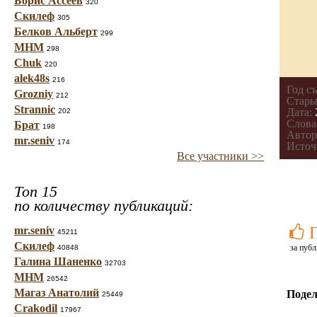
Борис Ассеев
320
Скилеф
305
Белков Альберт
299
МНМ
298
Chuk
220
alek48s
216
Год с
Grozniy
212
Стары
Strannic
Дата:
202
Слова
Брат
198
Автор
mr.seniv
174
Источ
Все участники >>
Топ 15
по количеству публикаций:
mr.seniv
45211
Скилеф
за публ
40848
Галина Шаненко
32703
МНМ
26542
Магаз Анатолий
Подел
25449
Crakodil
17967