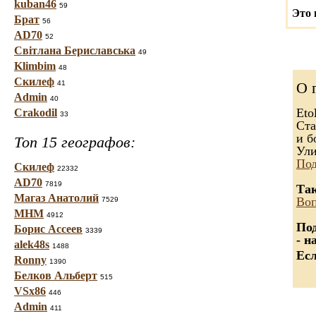
kuban46
59
Это 
Брат
56
AD70
52
Світлана Бериславська
49
Klimbim
48
Скилеф
41
О 
Admin
40
Eto
Crakodil
33
Ста
и б
Топ 15 географов:
Ули
Под
Скилеф
22332
AD70
7819
Так
Магаз Анатолий
Воп
7529
МНМ
4912
Под
Борис Ассеев
3339
- н
alek48s
1488
Есл
Ronny
1390
Белков Альберт
515
VSx86
446
Admin
411