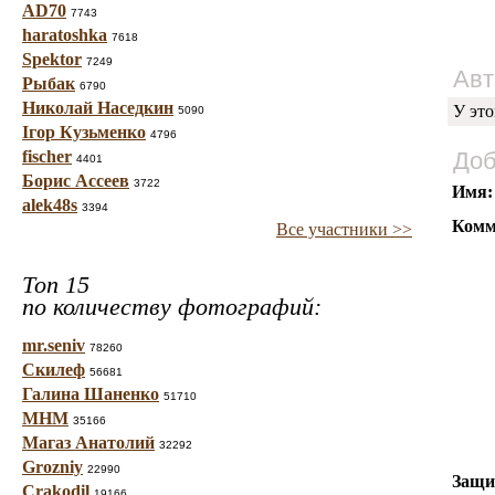
AD70
7743
haratoshka
7618
Spektor
7249
Авт
Рыбак
6790
Николай Наседкин
У это
5090
Ігор Кузьменко
4796
fischer
Доб
4401
Борис Ассеев
3722
Имя:
alek48s
3394
Комм
Все участники >>
Топ 15
по количеству фотографий:
mr.seniv
78260
Скилеф
56681
Галина Шаненко
51710
МНМ
35166
Магаз Анатолий
32292
Grozniy
22990
Защи
Crakodil
19166