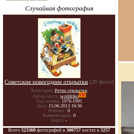
Случайная фотография
Советские новогодние открытки
(20 фото)
Категория:
Ретро открытки
VIP
Автор поста:
worldriko
Год съемки:
1970-1991
Дата:
15.06.2013 16:36
Рейтинг:
0
Комментарии:
0
Карта:
-
Всего
523360
фотографий в
300757
постах в
5257