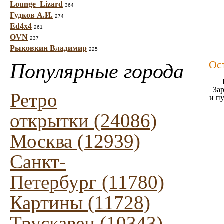
Lounge_Lizard
364
Гудков А.И.
274
Ed4x4
261
OVN
237
Рыковкин Владимир
225
Ос
Популярные города
Зар
Ретро
и п
открытки (24086)
Москва (12939)
Санкт-
Петербург (11780)
Картины (11728)
Трускавец (10343)