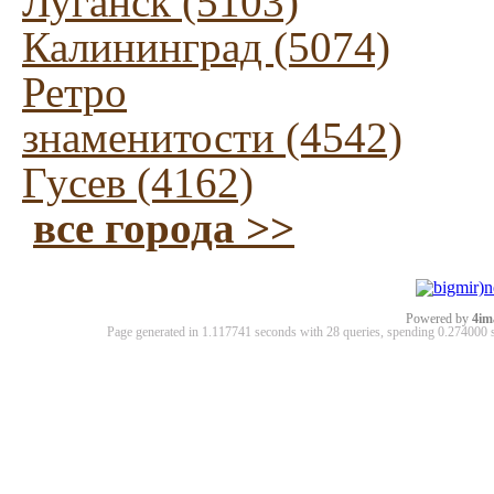
Луганск (5103)
Калининград (5074)
Ретро
знаменитости (4542)
Гусев (4162)
все города >>
Powered by
4im
Page generated in 1.117741 seconds with 28 queries, spending 0.27400