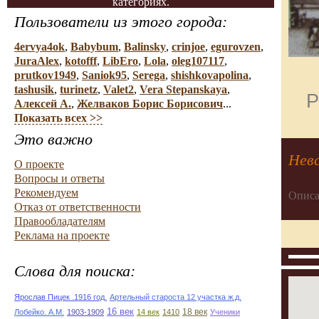
категориях.
Пользователи из этого города:
4ervya4ok
,
Babybum
,
Balinsky
,
crinjoe
,
egurovzen
,
JuraAlex
,
kotofff
,
LibEro
,
Lola
,
oleg107117
,
prutkov1949
,
Saniok95
,
Serega
,
shishkovapolina
,
tashusik
,
turinetz
,
Valet2
,
Vera Stepanskaya
,
Р
Алексей А.
,
Желваков Борис Борисович
...
Показать всех >>
Это важно
Невс
О проекте
Вопросы и ответы
Рекомендуем
Описа
Отказ от ответственности
Правообладателям
Реклама на проекте
Слова для поиска:
Ярослав Пицек .1916 год.
Артельный староста 12 участка ж.д.
16 век
18 век
Лобейко. А.М.
1903-1909
14 век
1410
Ученики