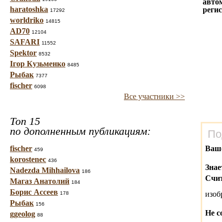
авто
haratoshka
реги
17292
worldriko
14815
AD70
12104
SAFARI
11552
Spektor
8532
Ігор Кузьменко
8485
Рыбак
7377
fischer
6098
Все участники >>
Топ 15
по дополненным публикациям:
По
fischer
Ваш
459
korostenec
436
Знае
Nadezda Mihhailova
186
Счит
Магаз Анатолий
184
Борис Ассеев
изо
178
Рыбак
156
Не с
ggeolog
88