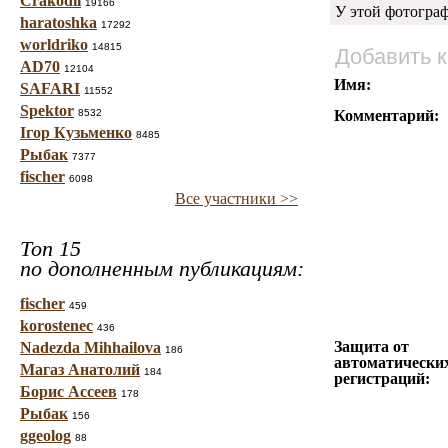
Crakodil
19166
У этой фотогра
haratoshka
17292
worldriko
14815
Добавить 
AD70
12104
Имя:
SAFARI
11552
Spektor
8532
Комментарий:
Ігор Кузьменко
8485
Рыбак
7377
fischer
6098
Все участники >>
Топ 15
по дополненным публикациям:
fischer
459
korostenec
436
Защита от
Nadezda Mihhailova
186
автоматически
Магаз Анатолий
184
регистраций:
Борис Ассеев
178
Рыбак
156
ggeolog
88