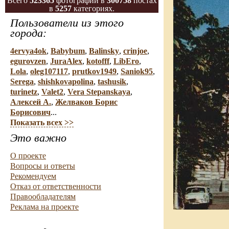
Всего
523365
фотографий в
300758
постах
в
5257
категориях.
Пользователи из этого
города:
4ervya4ok
,
Babybum
,
Balinsky
,
crinjoe
,
egurovzen
,
JuraAlex
,
kotofff
,
LibEro
,
Lola
,
oleg107117
,
prutkov1949
,
Saniok95
,
Serega
,
shishkovapolina
,
tashusik
,
turinetz
,
Valet2
,
Vera Stepanskaya
,
Алексей А.
,
Желваков Борис
Борисович
...
Показать всех >>
Это важно
О проекте
Вопросы и ответы
Рекомендуем
Отказ от ответственности
Правообладателям
Реклама на проекте