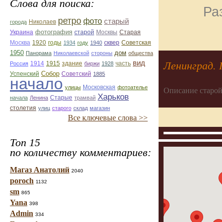
Слова для поиска:
Ра
ретро
фото
старый
Николаев
города
фотография
Украина
Старая
старой
Москвы
Москва
1920
годы
сквер
1934
году
1940
Советская
1950
дом
Панорама
Николаевской
стороны
общества
вид
Ленинград.
1914
1915
здание
Россия
биржи
1928
часть
Собор
Успенский
Советский
1885
начало
улицы
Московская
фотоателье
Описание старой
Харьков
Старые
начала
Ленина
трамвай
столетия
улиц
старого
склад
магазин
Все ключевые слова >>
Топ 15
по количеству комментариев:
Магаз Анатолий
2040
poroch
1132
sm
865
Yana
398
Admin
334