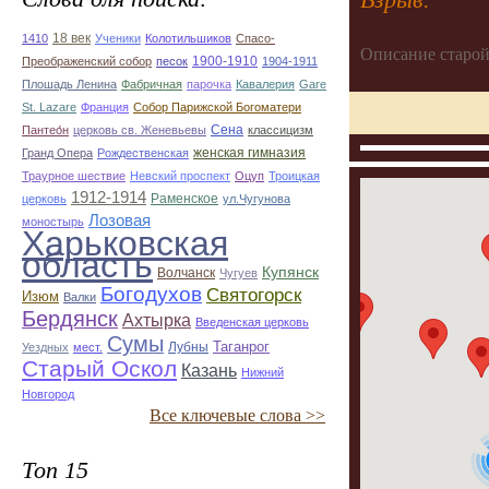
18 век
1410
Ученики
Колотильшиков
Спасо-
Описание старой
1900-1910
Преображенский собор
песок
1904-1911
Плошадь Ленина
Фабричная
парочка
Кавалерия
Gare
St. Lazare
Франция
Собор Парижской Богоматери
Сена
Пантео́н
церковь св. Женевьевы
классицизм
женская гимназия
Гранд Опера
Рождественская
Траурное шествие
Невский проспект
Оцуп
Троицкая
1912-1914
Раменское
церковь
ул.Чугунова
Лозовая
моностырь
Харьковская
область
Купянск
Волчанск
Чугуев
Богодухов
Святогорск
Изюм
Валки
Бердянск
Ахтырка
Введенская церковь
Сумы
Таганрог
Лубны
Уездных
мест.
Старый Оскол
Казань
Нижний
Новгород
Все ключевые слова >>
Топ 15