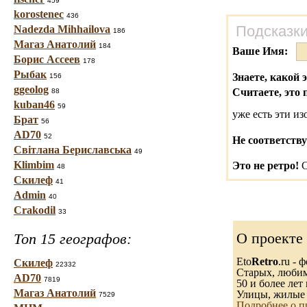
459
korostenec
436
Подсказки
Nadezda Mihhailova
186
Магаз Анатолий
184
Ваше Имя:
Борис Ассеев
178
Рыбак
Знаете, какой 
156
ggeolog
Считаете, это 
88
kuban46
59
уже есть эти и
Брат
56
AD70
52
Не соответству
Світлана Бериславська
49
Klimbim
Это не ретро!
С
48
Скилеф
41
Admin
40
Crakodil
33
О проекте
Топ 15 географов:
Eto
Retro
.ru -
Скилеф
22332
Старых, любимы
AD70
7819
50 и более лет 
Магаз Анатолий
Улицы, жилые 
7529
Подробнее о п