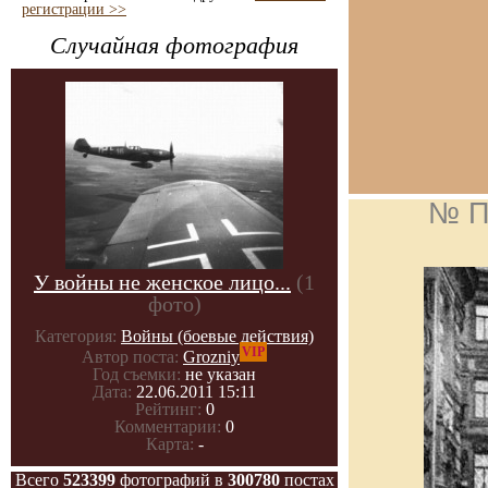
регистрации >>
Случайная фотография
№ П
У войны не женское лицо...
(1
фото)
Категория:
Войны (боевые действия)
VIP
Автор поста:
Grozniy
Год съемки:
не указан
Дата:
22.06.2011 15:11
Рейтинг:
0
Комментарии:
0
Карта:
-
Всего
523399
фотографий в
300780
постах