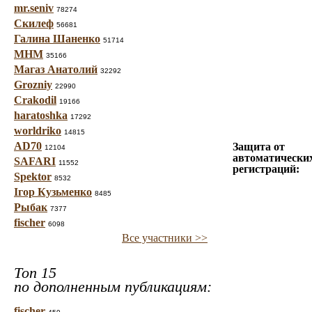
mr.seniv
78274
Скилеф
56681
Галина Шаненко
51714
МНМ
35166
Магаз Анатолий
32292
Grozniy
22990
Crakodil
19166
haratoshka
17292
worldriko
14815
AD70
Защита от
12104
автоматически
SAFARI
11552
регистраций:
Spektor
8532
Ігор Кузьменко
8485
Рыбак
7377
fischer
6098
Все участники >>
Топ 15
по дополненным публикациям:
fischer