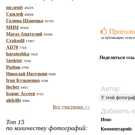
mr.seniv
45225
Скилеф
40848
Галина Шаненко
32703
МНМ
26542
Проголо
Магаз Анатолий
25449
за публикацию, если п
Crakodil
17967
AD70
7743
haratoshka
7618
Поделиться ссы
Spektor
7249
Рыбак
6790
Николай Наседкин
5090
Ігор Кузьменко
4796
fischer
Автор:
4401
Борис Ассеев
3722
У этой фотогра
alek48s
3394
Все участники >>
Добавить 
Имя:
Топ 15
по количеству фотографий:
Комментарий: