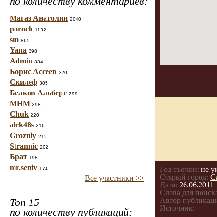
по количеству комментариев:
Магаз Анатолий
2040
poroch
1132
sm
865
Yana
398
Admin
334
Борис Ассеев
320
Скилеф
305
Белков Альберт
299
МНМ
298
Chuk
220
alek48s
216
Grozniy
212
Strannic
202
Брат
198
mr.seniv
Год съемки:
не у
174
Старый город:
С
Все участники >>
Дата:
26.06.2011 
Слова для поиска
Топ 15
Автор публикац
Источник:
по количеству публикаций: