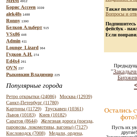
МНМ
4912
Борис Ассеев
3339
Также полезн
alek48s
Вопросы и отв
1488
Ronny
1390
Подпишитесь 
Белков Альберт
фейсбук - на
515
VSx86
Если понравил
446
Admin
411
Lounge_Lizard
364
Гудков А.И.
274
Ed4x4
261
Предыдуща
OVN
237
"
Закадычн
Рыковкин Владимир
225
Биржев
Популярные города
Ретро открытки (24086)
Москва (12939)
Санкт-Петербург (11780)
Картины (11729)
Трускавец (10361)
Остались 
Львов (10183)
Киев (10182)
фото
Саратов (8644)
Железная дорога (поезда,
паровозы, локомотивы, вагоны) (7127)
Пусть их ув
другие!
Кисловодск (7008)
Медали, ордена,