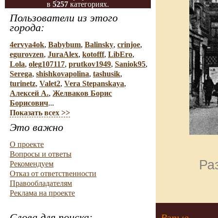
в
5257
категориях.
Пользователи из этого
города:
4ervya4ok
,
Babybum
,
Balinsky
,
crinjoe
,
egurovzen
,
JuraAlex
,
kotofff
,
LibEro
,
Lola
,
oleg107117
,
prutkov1949
,
Saniok95
,
Serega
,
shishkovapolina
,
tashusik
,
turinetz
,
Valet2
,
Vera Stepanskaya
,
Алексей А.
,
Желваков Борис
Борисович
...
Показать всех >>
Это важно
О проекте
Вопросы и ответы
Ра
Рекомендуем
Отказ от ответственности
Правообладателям
Реклама на проекте
Слова для поиска:
Взрыв.