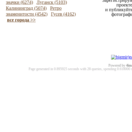
Зарегистрируй
значки (6274)
Луганск (5103)
проект
Калининград (5074)
Ретро
и публикуйт
знаменитости (4542)
Гусев (4162)
фотограф
все города >>
Powered by
4im
Page generated in 0.895925 seconds with 28 queries, spending 0.61800