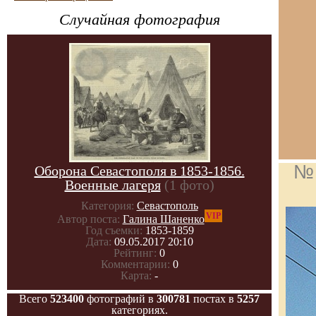
Случайная фотография
№ 
Оборона Севастополя в 1853-1856.
Военные лагеря
(1 фото)
Категория:
Севастополь
VIP
Автор поста:
Галина Шаненко
Год съемки:
1853-1859
Дата:
09.05.2017 20:10
Рейтинг:
0
Комментарии:
0
Карта:
-
Всего
523400
фотографий в
300781
постах в
5257
категориях.