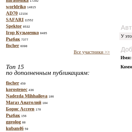
haratoshka
17292
worldriko
14815
AD70
12104
SAFARI
11552
Spektor
Авт
8532
Ігор Кузьменко
8485
У это
Рыбак
7377
fischer
6098
Доб
Все участники >>
Имя:
Топ 15
Комм
по дополненным публикациям:
fischer
459
korostenec
436
Nadezda Mihhailova
186
Магаз Анатолий
184
Борис Ассеев
178
Рыбак
156
ggeolog
88
kuban46
59