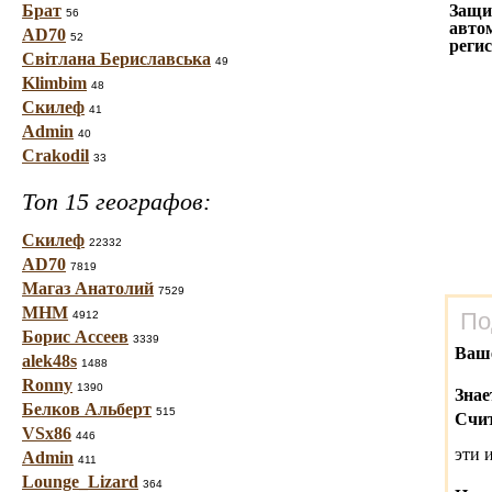
Брат
Защи
56
авто
AD70
52
реги
Світлана Бериславська
49
Klimbim
48
Скилеф
41
Admin
40
Crakodil
33
Топ 15 географов:
Скилеф
22332
AD70
7819
Магаз Анатолий
7529
МНМ
По
4912
Борис Ассеев
3339
Ваш
alek48s
1488
Ronny
1390
Знае
Белков Альберт
515
Счит
VSx86
446
эти 
Admin
411
Lounge_Lizard
364