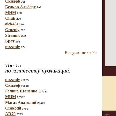
Скилеф
305
Белков Альберт
299
МНМ
298
Chuk
220
alek48s
216
Grozniy
212
Strannic
202
Брат
198
mr.seniv
174
Все участники >>
Топ 15
по количеству публикаций:
mr.seniv
45225
Скилеф
40848
Галина Шаненко
32703
МНМ
26542
Магаз Анатолий
25449
Crakodil
17967
AD70
7743