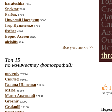
Го
haratoshka
7618
Ст
Spektor
7249
Рыбак
Да
6790
Николай Наседкин
5090
Сл
Ігор Кузьменко
4796
Ав
fischer
4401
Борис Ассеев
3722
От
alek48s
3394
Ис
Все участники >>
th
Топ 15
по количеству фотографий:
mr.seniv
78274
Скилеф
56681
Галина Шаненко
51714
МНМ
35166
за публ
Магаз Анатолий
32292
Grozniy
22990
Crakodil
19166
Подел