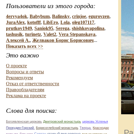
Пользователи из этого города:
4ervya4ok
,
Babybum
,
Balinsky
,
crinjoe
,
egurovzen
,
JuraAlex
,
kotofff
,
LibEro
,
Lola
,
oleg107117
,
prutkov1949
,
Saniok95
,
Serega
,
shishkovapolina
,
tashusik
,
turinetz
,
Valet2
,
Vera Stepanskaya
,
Алексей А.
,
Желваков Борис Борисович
...
Показать всех >>
Это важно
О проекте
Вопросы и ответы
Рекомендуем
Отказ от ответственности
Правообладателям
Реклама на проекте
Слова для поиска:
Богоявленская церковь
Дмитровский монастырь
церковь Успенья
Прокудин-Горский.
Борисоглебский монастырь
Тверца.
Краснодар
Ра