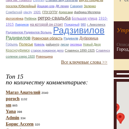
Сергач
старый вид сергача
парк им. Горького
вид из города на
поселок Юбилейный
йошкар-ола
ДК ленин
Савария
Зеленко
Сомбатхей
olacity
1920.
ГПУ.ОГПУ
Аэросани
фабрика Меллера
ретро-свадьба
Большая улица
1910-
фотоплёнка
Ребёнок
1915
на которой он стоит
Лавриков
Пожарный
980
г. Акмолинск
Радзивилов
Утр
Радзивилов Радивилов Волынь
Радивилов
Дубровица
Ровенская область
Радивилiв
Описа
Горынь
Полесье
Ковель
райцентр
лиски
околица
Новый Двор
Город,
Красноуфимск
старое пожарное депо
Славянск 1890-1925
Славянск
соленое озеро 1920
Ровенщина
Все ключевые слова >>
Топ 15
по количеству комментариев:
Магаз Анатолий
2040
poroch
1132
sm
865
Yana
398
Admin
334
Борис Ассеев
320