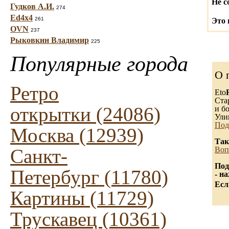
Не с
Гудков А.И.
274
Ed4x4
261
Это 
OVN
237
Рыковкин Владимир
225
Популярные города
О 
Ретро
Eto
Ста
открытки (24086)
и бо
Ули
Под
Москва (12939)
Так
Санкт-
Воп
Под
Петербург (11780)
- н
Есл
Картины (11729)
Трускавец (10361)