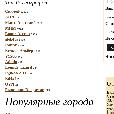
По
Топ 15 географов:
Ваш
Скилеф
22332
AD70
Знае
7819
Магаз Анатолий
Счит
7529
МНМ
4912
пост
Борис Ассеев
3339
Не с
alek48s
1488
Ronny
1390
Белков Альберт
515
VSx86
Это 
446
Admin
411
Lounge_Lizard
364
Гудков А.И.
274
Ed4x4
261
О 
OVN
237
Рыковкин Владимир
225
Eto
Ста
Популярные города
20, 
Ули
уче
Под