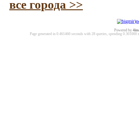
все города >>
Powered by
4im
Page generated in 0.461460 seconds with 28 queries, spending 0.30100