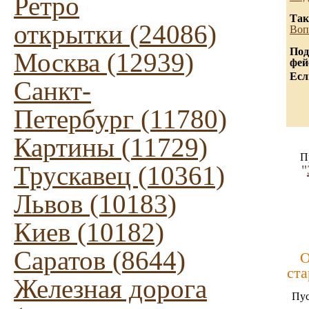
Ретро
Так
открытки (24086)
Воп
Под
Москва (12939)
фей
Есл
Санкт-
Петербург (11780)
Картины (11729)
П
Трускавец (10361)
"
Львов (10183)
Киев (10182)
Саратов (8644)
О
ста
Железная дорога
Пус