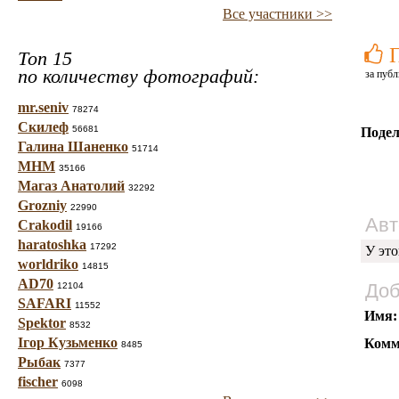
Все участники >>
Топ 15
по количеству фотографий:
за публ
mr.seniv
78274
Скилеф
56681
Подел
Галина Шаненко
51714
МНМ
35166
Магаз Анатолий
32292
Grozniy
22990
Авт
Crakodil
19166
haratoshka
17292
У это
worldriko
14815
AD70
Доб
12104
SAFARI
11552
Имя:
Spektor
8532
Ігор Кузьменко
Комм
8485
Рыбак
7377
fischer
6098