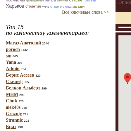
Старые
Московская
фотоателье
начала
Ленина
трамвай
Описа
Харьков
столетия
улиц
старого
склад
магазин
Все ключевые слова >>
Топ 15
по количеству комментариев:
Магаз Анатолий
2040
poroch
1132
sm
865
Yana
398
Admin
334
Борис Ассеев
320
Скилеф
305
Белков Альберт
299
МНМ
298
Chuk
220
alek48s
216
Grozniy
212
Strannic
202
Брат
198