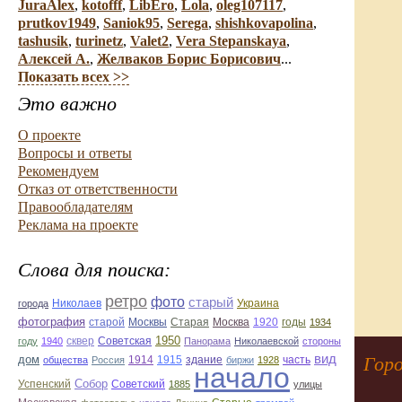
JuraAlex
,
kotofff
,
LibEro
,
Lola
,
oleg107117
,
prutkov1949
,
Saniok95
,
Serega
,
shishkovapolina
,
tashusik
,
turinetz
,
Valet2
,
Vera Stepanskaya
,
Алексей А.
,
Желваков Борис Борисович
...
Показать всех >>
Это важно
О проекте
Вопросы и ответы
Рекомендуем
Отказ от ответственности
Правообладателям
Реклама на проекте
Слова для поиска:
ретро
фото
старый
Николаев
Украина
города
фотография
Старая
Москва
1920
годы
старой
Москвы
1934
1950
сквер
году
1940
Советская
Панорама
Николаевской
стороны
вид
дом
Горо
1914
1915
здание
общества
Россия
биржи
1928
часть
начало
Собор
Успенский
Советский
1885
улицы