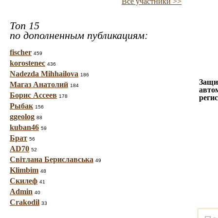
Все участники >>
Топ 15
по дополненным публикациям:
fischer
459
korostenec
436
Nadezda Mihhailova
186
Защи
Магаз Анатолий
184
авто
Борис Ассеев
178
реги
Рыбак
156
ggeolog
88
kuban46
59
Брат
56
AD70
52
Світлана Бериславська
49
Klimbim
48
Скилеф
41
Admin
40
Crakodil
33