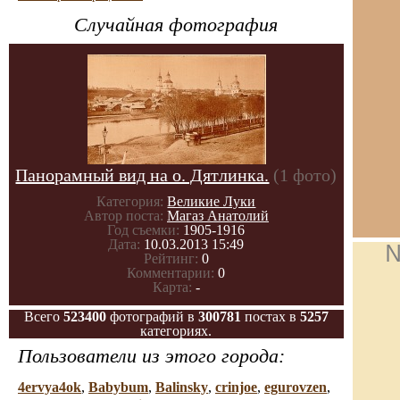
Случайная фотография
Панорамный вид на о. Дятлинка.
(1 фото)
Категория:
Великие Луки
Автор поста:
Магаз Анатолий
Год съемки:
1905-1916
Дата:
10.03.2013 15:49
№
Рейтинг:
0
Комментарии:
0
Карта:
-
Всего
523400
фотографий в
300781
постах в
5257
категориях.
Пользователи из этого города:
4ervya4ok
,
Babybum
,
Balinsky
,
crinjoe
,
egurovzen
,