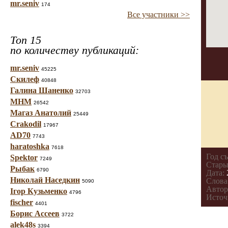
mr.seniv
174
Все участники >>
Топ 15
по количеству публикаций:
mr.seniv
45225
Скилеф
40848
Галина Шаненко
32703
МНМ
26542
Магаз Анатолий
25449
Crakodil
17967
AD70
7743
haratoshka
7618
Год с
Spektor
7249
Стары
Рыбак
6790
Дата:
Николай Наседкин
Слова
5090
Автор
Ігор Кузьменко
4796
Источ
fischer
4401
Борис Ассеев
3722
alek48s
3394