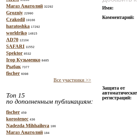
Магаз Анатолий
32292
Имя:
Grozniy
22990
Комментарий:
Crakodil
19166
haratoshka
17292
worldriko
14815
AD70
12104
SAFARI
11552
Spektor
8532
Ігор Кузьменко
8485
Рыбак
7377
fischer
6098
Все участники >>
Защита от
автоматически
Топ 15
регистраций:
по дополненным публикациям:
fischer
459
korostenec
436
Nadezda Mihhailova
186
Магаз Анатолий
184