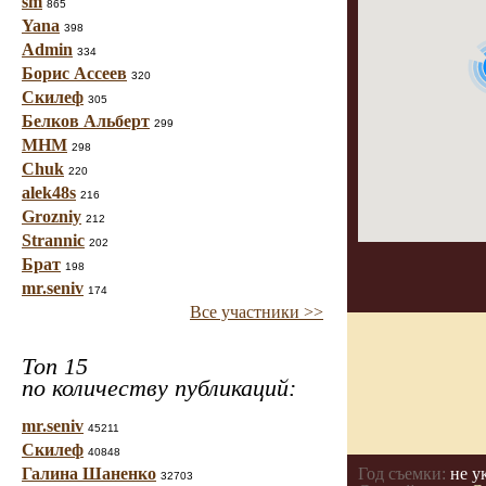
sm
865
Yana
398
Admin
334
Борис Ассеев
320
Скилеф
305
Белков Альберт
299
МНМ
298
Chuk
220
alek48s
216
Grozniy
212
Strannic
202
Брат
198
mr.seniv
174
Все участники >>
Топ 15
по количеству публикаций:
mr.seniv
45211
Скилеф
40848
Галина Шаненко
Год съемки:
не у
32703