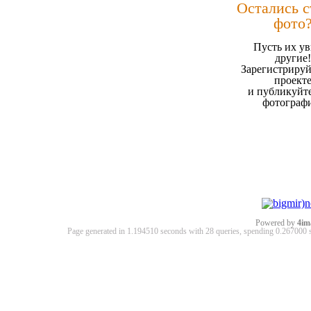
Остались 
фото
Пусть их ув
другие!
Зарегистрируй
проект
и публикуйт
фотограф
Powered by
4im
Page generated in 1.194510 seconds with 28 queries, spending 0.26700