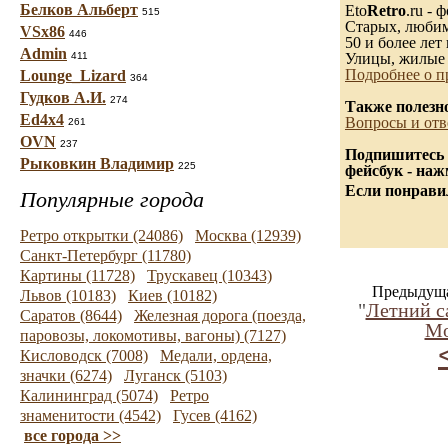
Белков Альберт
Eto
Retro
.ru -
515
Старых, любимы
VSx86
446
50 и более лет 
Admin
411
Улицы, жилые 
Подробнее о п
Lounge_Lizard
364
Гудков А.И.
274
Также полезн
Ed4x4
Вопросы и отв
261
OVN
237
Подпишитесь 
Рыковкин Владимир
225
фейсбук - на
Если понравил
Популярные города
Ретро открытки (24086)
Москва (12939)
Санкт-Петербург (11780)
Картины (11728)
Трускавец (10343)
Предыдуща
Львов (10183)
Киев (10182)
"
Летний с
Саратов (8644)
Железная дорога (поезда,
Мо
паровозы, локомотивы, вагоны) (7127)
Кисловодск (7008)
Медали, ордена,
значки (6274)
Луганск (5103)
Калининград (5074)
Ретро
знаменитости (4542)
Гусев (4162)
все города >>