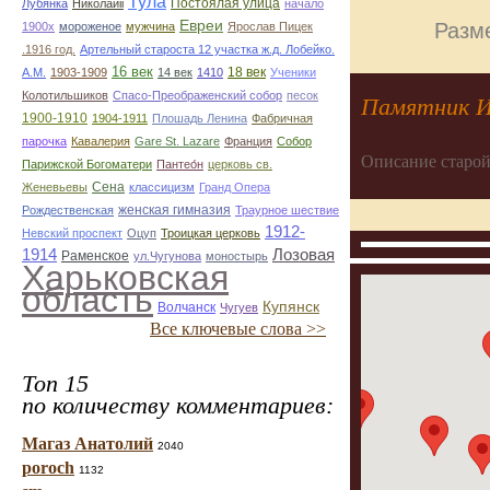
Тула
Постоялая улица
Лубянка
Николайii
начало
Евреи
Разме
1900х
мороженое
мужчина
Ярослав Пицек
.1916 год.
Артельный староста 12 участка ж.д. Лобейко.
16 век
18 век
А.М.
1903-1909
14 век
1410
Ученики
Колотильшиков
Спасо-Преображенский собор
песок
Памятник И
1900-1910
1904-1911
Плошадь Ленина
Фабричная
парочка
Кавалерия
Gare St. Lazare
Франция
Собор
Описание старой
Парижской Богоматери
Пантео́н
церковь св.
Сена
Женевьевы
классицизм
Гранд Опера
женская гимназия
Рождественская
Траурное шествие
1912-
Невский проспект
Оцуп
Троицкая церковь
1914
Лозовая
Раменское
ул.Чугунова
моностырь
Харьковская
область
Купянск
Волчанск
Чугуев
Все ключевые слова >>
Топ 15
по количеству комментариев:
Магаз Анатолий
2040
poroch
1132