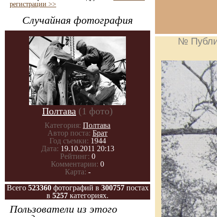
регистрации >>
Случайная фотография
№ Публи
Полтава
(1 фото)
Категория:
Полтава
Автор поста:
Брат
Год съемки:
1944
Дата:
19.10.2011 20:13
Рейтинг:
0
Комментарии:
0
Карта:
-
Всего
523360
фотографий в
300757
постах
в
5257
категориях.
Пользователи из этого