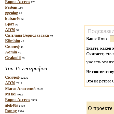
Борис Ассеев
178
Рыбак
156
ggeolog
88
kuban46
59
Брат
56
AD70
Подсказки
52
Світлана Бериславська
49
Ваше Имя:
Klimbim
48
Скилеф
41
Знаете, какой 
Admin
40
Считаете, это 
Crakodil
33
уже есть эти и
Топ 15 географов:
Не соответству
Скилеф
22332
Это не ретро!
С
AD70
7819
Магаз Анатолий
7529
МНМ
4912
Борис Ассеев
3339
alek48s
1488
О проекте
Ronny
1390