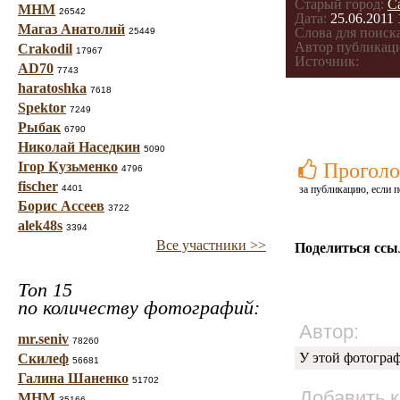
Старый город:
С
МНМ
26542
Дата:
25.06.2011 
Магаз Анатолий
Слова для поиска
25449
Автор публикац
Crakodil
17967
Источник:
AD70
7743
haratoshka
7618
Spektor
7249
Рыбак
6790
Николай Наседкин
5090
Ігор Кузьменко
Проголо
4796
fischer
4401
за публикацию, если п
Борис Ассеев
3722
alek48s
3394
Все участники >>
Поделиться ссы
Топ 15
по количеству фотографий:
Автор:
mr.seniv
78260
У этой фотогра
Скилеф
56681
Галина Шаненко
51702
Добавить 
МНМ
35166