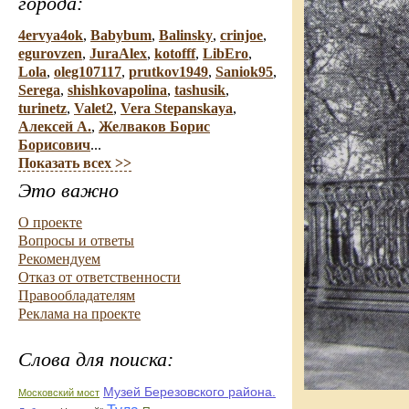
города:
4ervya4ok
,
Babybum
,
Balinsky
,
crinjoe
,
egurovzen
,
JuraAlex
,
kotofff
,
LibEro
,
Lola
,
oleg107117
,
prutkov1949
,
Saniok95
,
Serega
,
shishkovapolina
,
tashusik
,
turinetz
,
Valet2
,
Vera Stepanskaya
,
Алексей А.
,
Желваков Борис
Борисович
...
Показать всех >>
Это важно
О проекте
Вопросы и ответы
Рекомендуем
Отказ от ответственности
Правообладателям
Реклама на проекте
Слова для поиска:
Музей Березовского района.
Московский мост