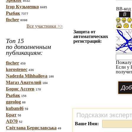
Spektor
8532
Ігор Кузьменко
8485
BB-код
Рыбак
7377
fischer
6098
Все участники >>
Защита от
автоматических
Топ 15
регистраций:
по дополненным
публикациям:
Пожалу
fischer
459
Если у 
korostenec
436
получит
Nadezda Mihhailova
186
Магаз Анатолий
184
Борис Ассеев
178
Рыбак
156
ggeolog
88
kuban46
59
Подсказки экспер
Брат
56
AD70
52
Ваше Имя:
Світлана Бериславська
49