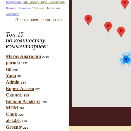
Магдалины
Мешкова
Старо-Сибирская
Летнее
Левшино
1980-ые
Пермская
казённая
Все ключевые слова >>
Топ 15
по количеству
комментариев:
Магаз Анатолий
2040
9
poroch
1132
sm
865
Yana
398
Admin
334
Борис Ассеев
320
Скилеф
305
Белков Альберт
299
МНМ
298
Chuk
220
alek48s
216
Grozniy
212