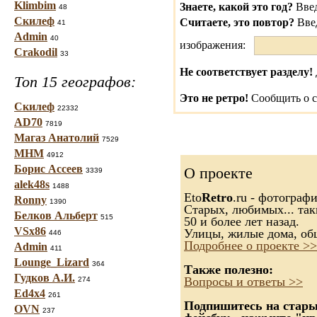
Klimbim
Знаете, какой это год?
Введ
48
Скилеф
Считаете, это повтор?
Вве
41
Admin
40
изображения:
Crakodil
33
Не соответствует разделу!
Топ 15 географов:
Это не ретро!
Сообщить о с
Скилеф
22332
AD70
7819
Магаз Анатолий
7529
МНМ
4912
Борис Ассеев
О проекте
3339
alek48s
1488
Eto
Retro
.ru - фотограф
Ronny
1390
Старых, любимых... так
Белков Альберт
515
50 и более лет назад.
VSx86
Улицы, жилые дома, об
446
Подробнее о проекте >>
Admin
411
Lounge_Lizard
364
Также полезно:
Гудков А.И.
Вопросы и ответы >>
274
Ed4x4
261
Подпишитесь на старые
OVN
237