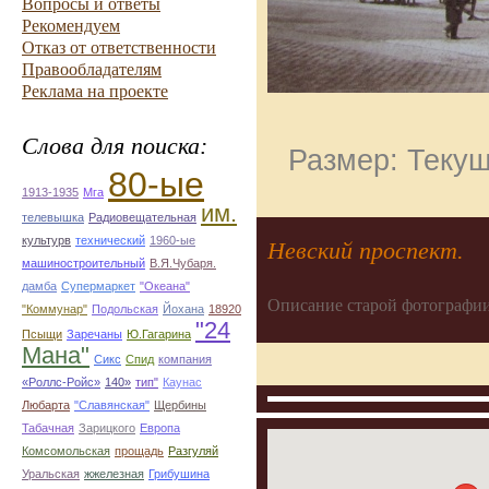
Вопросы и ответы
Рекомендуем
Отказ от ответственности
Правообладателям
Реклама на проекте
Слова для поиска:
Размер: Текущ
80-ые
1913-1935
Мга
им.
телевышка
Радиовещательная
культурв
технический
1960-ые
Невский проспект.
машиностроительный
В.Я.Чубаря.
дамба
Супермаркет
"Океана"
Описание старой фотографии
"Коммунар"
Подольская
Йохана
18920
"24
Псыщи
Заречаны
Ю.Гагарина
Мана"
Сикс
Спид
компания
«Роллс-Ройс»
140»
тип"
Каунас
Любарта
"Славянская"
Щербины
Табачная
Зарицкого
Европа
Комсомольская
прощадь
Разгуляй
Уральская
жжелезная
Грибушина