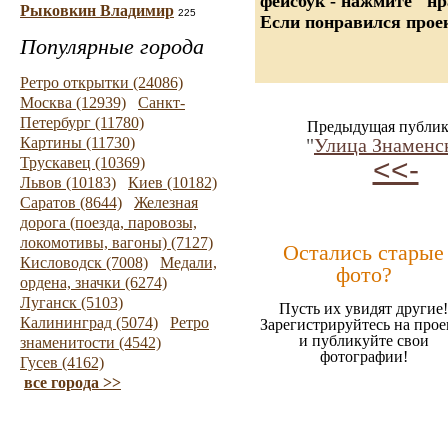
фейсбук - нажмите "нр
Рыковкин Владимир
225
Если понравился проек
Популярные города
Ретро открытки (24086)
Москва (12939)
Санкт-
Петербург (11780)
Предыдущая публик
Картины (11730)
"
Улица Знаменс
<<-
Трускавец (10369)
Львов (10183)
Киев (10182)
Саратов (8644)
Железная
дорога (поезда, паровозы,
локомотивы, вагоны) (7127)
Остались старые
Кисловодск (7008)
Медали,
фото?
ордена, значки (6274)
Луганск (5103)
Пусть их увидят другие!
Калининград (5074)
Ретро
Зарегистрируйтесь на прое
и публикуйте свои
знаменитости (4542)
фотографии!
Гусев (4162)
все города >>