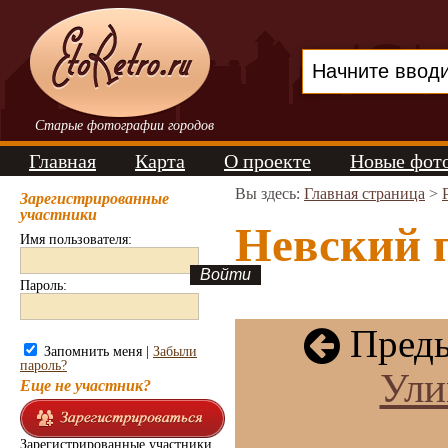
Старые фотографии городов
Главная
Карта
О проекте
Новые фот
Вы здесь:
Главная страница
>
Зарегистрированные
участники
Невский п
Имя пользователя:
Пароль:
Преды
Запомнить меня |
Забыли
пароль?
Ули
Еще не участник?
Зарегистрированные участники