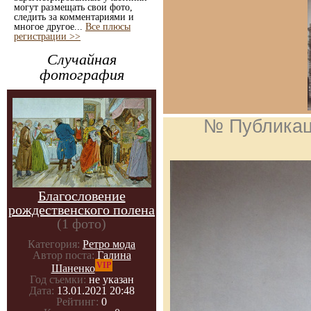
могут размещать свои фото,
следить за комментариями и
многое другое...
Все плюсы
регистрации >>
Случайная
фотография
№ Публика
Благословение
рождественского полена
(1 фото)
Категория:
Ретро мода
Автор поста:
Галина
VIP
Шаненко
Год съемки:
не указан
Дата:
13.01.2021 20:48
Рейтинг:
0