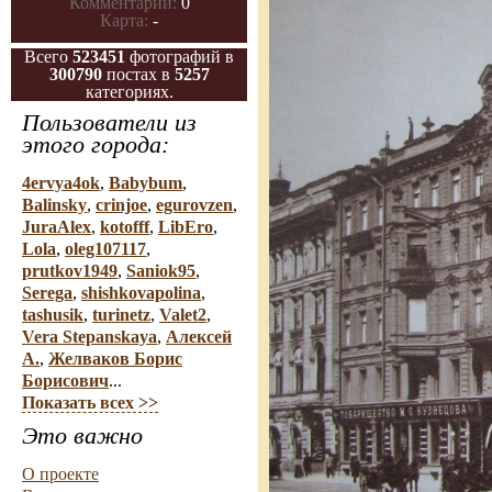
Комментарии:
0
Карта:
-
Всего
523451
фотографий в
300790
постах в
5257
категориях.
Пользователи из
этого города:
4ervya4ok
,
Babybum
,
Balinsky
,
crinjoe
,
egurovzen
,
JuraAlex
,
kotofff
,
LibEro
,
Lola
,
oleg107117
,
prutkov1949
,
Saniok95
,
Serega
,
shishkovapolina
,
tashusik
,
turinetz
,
Valet2
,
Vera Stepanskaya
,
Алексей
А.
,
Желваков Борис
Борисович
...
Показать всех >>
Это важно
О проекте