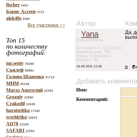
fischer
4401
Борис Ассеев
3722
alek48s
3394
Автор:
Ком
Все участники >>
Yana
Да, 
выпо
Топ 15
Пользователь
по количеству
На проекте с: 12.03.2011
фотографий:
Комментарии: 398
Город: Кузнецовск
Возраст: 40
mr.seniv
78286
24.06.2011 12:46
Скилеф
56681
Галина Шаненко
51714
Добавить коммент
МНМ
35166
Имя:
Магаз Анатолий
32292
Grozniy
22990
Комментарий:
Crakodil
19166
haratoshka
17292
worldriko
14815
AD70
12104
SAFARI
11552