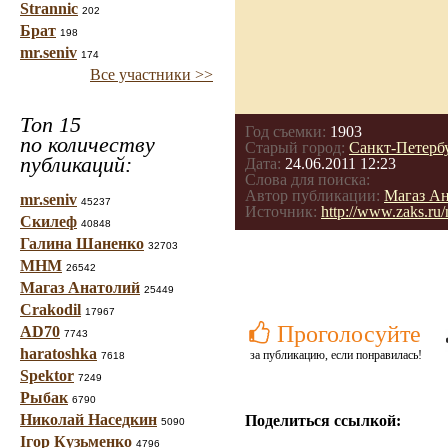
Strannic
202
Брат
198
mr.seniv
174
Все участники >>
Топ 15
Год съемки:
1903
по количеству
Старый город:
Санкт-Петерб
публикаций:
Дата:
24.06.2011 12:23
Слова для поиска:
Автор публикации:
Магаз А
mr.seniv
45237
Источник:
http://www.zaks.ru
Скилеф
40848
Галина Шаненко
32703
МНМ
26542
Магаз Анатолий
25449
Crakodil
17967
Проголосуйте
AD70
7743
haratoshka
за публикацию, если понравилась!
7618
Spektor
7249
Рыбак
6790
Николай Наседкин
Поделиться ссылкой:
5090
Ігор Кузьменко
4796