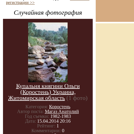
регистрации >>
Случайная фотография
Купальня княгини Ольги
(Коростень) Украина,
Житомирская область
(1 фото)
Категория:
Коростень
Автор поста:
Магаз Анатолий
Год съемки:
1982-1983
Дата:
15.04.2014 20:16
Рейтинг:
1
Комментарии:
0