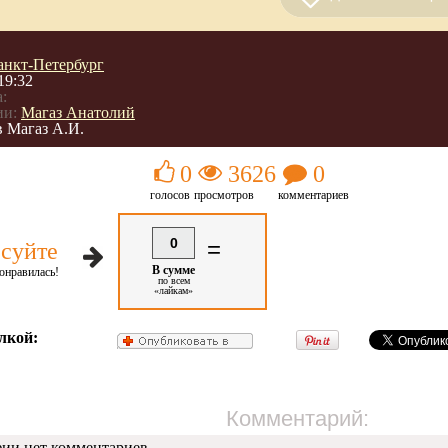
анкт-Петербург
19:32
:
ии:
Магаз Анатолий
 Магаз А.И.
0
3626
0
голосов
просмотров
комментариев
0
=
суйте
В сумме
онравилась!
по всем
«лайкам»
лкой:
Комментарий:
фии нет комментариев.