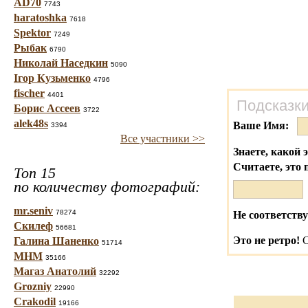
AD70
7743
haratoshka
7618
Spektor
7249
Рыбак
6790
Николай Наседкин
5090
Ігор Кузьменко
4796
fischer
4401
Подсказки
Борис Ассеев
3722
alek48s
Ваше Имя:
3394
Все участники >>
Знаете, какой 
Считаете, это 
Топ 15
по количеству фотографий:
mr.seniv
78274
Не соответству
Скилеф
56681
Это не ретро!
С
Галина Шаненко
51714
МНМ
35166
Магаз Анатолий
32292
Grozniy
22990
Crakodil
19166