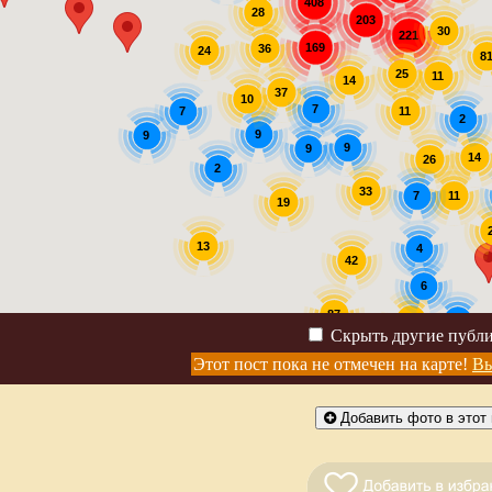
408
28
203
30
221
169
36
24
8
25
11
14
37
10
7
7
11
2
9
9
9
9
14
26
2
33
11
7
19
13
4
42
6
87
30
2
Скрыть другие публ
4
Этот пост пока не отмечен на карте!
Вы
Добавить фото в этот 