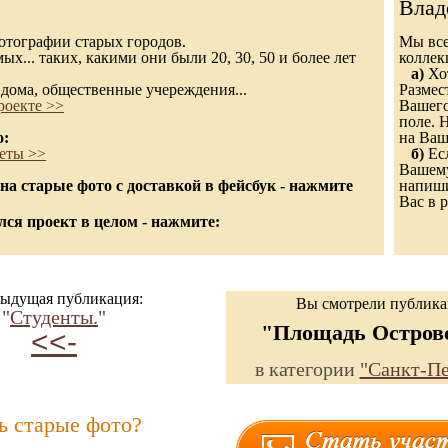
Влад
 фотографии старых городов.
Мы все
х... таких, какими они были 20, 30, 50 и более лет
колле
а)
Хот
дома, общественные учереждения...
Размес
роекте >>
Вашего
поле. 
о:
на Ваш
еты >>
б)
Есл
Вашему
а старые фото с доставкой в фейсбук - нажмите
напиши
Вас в р
ся проект в целом - нажмите:
ыдущая публикация:
Вы смотрели публик
"
Студенты.
"
"Площадь Островс
<<-
в категории
"Санкт-Пе
ь старые фото?