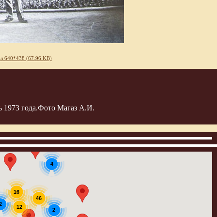
л 640*438 (67.96 KB)
 1973 года.Фото Магаз А.И.
4
16
46
2
12
2