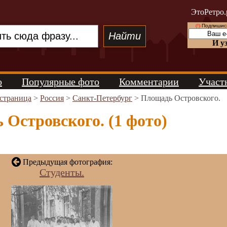
ЭтоРетро.
(!)
Подпишись
И у
о
Популярные фото
Комментарии
Участ
 страница
>
Россия
>
Санкт-Петербург
> Площадь Островского.
Островского. (1 фото)
Предыдущая фотография:
Студенты.