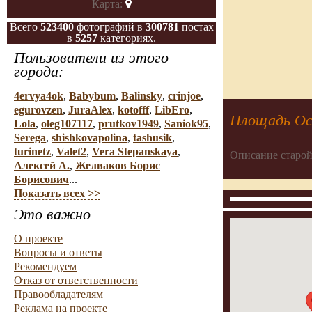
Карта:
Всего
523400
фотографий в
300781
постах
в
5257
категориях.
Пользователи из этого
города:
4ervya4ok
,
Babybum
,
Balinsky
,
crinjoe
,
egurovzen
,
JuraAlex
,
kotofff
,
LibEro
,
Площадь Ос
Lola
,
oleg107117
,
prutkov1949
,
Saniok95
,
Serega
,
shishkovapolina
,
tashusik
,
turinetz
,
Valet2
,
Vera Stepanskaya
,
Описание старой
Алексей А.
,
Желваков Борис
Борисович
...
Показать всех >>
Это важно
О проекте
Вопросы и ответы
Рекомендуем
Отказ от ответственности
Правообладателям
Реклама на проекте