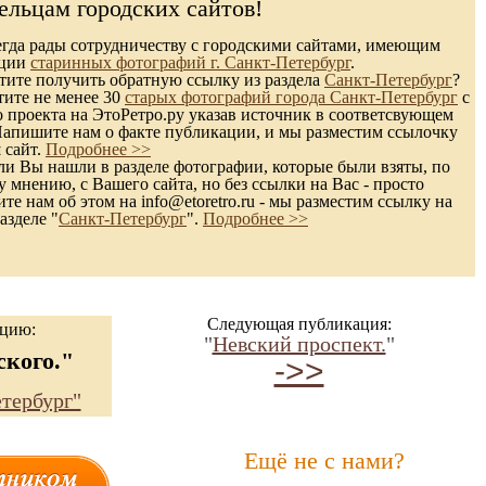
ельцам городских сайтов!
гда рады сотрудничеству с городскими сайтами, имеющим
кции
старинных фотографий г. Санкт-Петербург
.
ите получить обратную ссылку из раздела
Санкт-Петербург
?
тите не менее 30
старых фотографий города Санкт-Петербург
с
 проекта на ЭтоРетро.ру указав источник в соответсвующем
Напишите нам о факте публикации, и мы разместим ссылочку
 сайт.
Подробнее >>
и Вы нашли в разделе фотографии, которые были взяты, по
 мнению, с Вашего сайта, но без ссылки на Вас - просто
те нам об этом на info@etoretro.ru - мы разместим ссылку на
азделе "
Санкт-Петербург
".
Подробнее >>
Следующая публикация:
ацию:
"
Невский проспект.
"
кого."
->>
тербург"
Ещё не с нами?