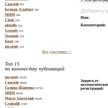
Скилеф
305
Белков Альберт
Добавить 
299
МНМ
298
Имя:
Chuk
220
Комментарий:
alek48s
216
Grozniy
212
Strannic
202
Брат
198
mr.seniv
174
Все участники >>
Топ 15
по количеству публикаций:
mr.seniv
45225
Защита от
Скилеф
40848
автоматически
Галина Шаненко
регистраций:
32703
МНМ
26542
Магаз Анатолий
25449
Crakodil
17967