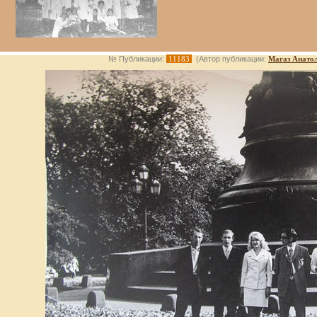
№ Публикации:
11183
(Автор публикации:
Магаз Анато