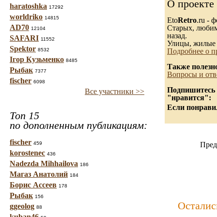
О проекте
haratoshka
17292
worldriko
14815
Eto
Retro
.ru -
AD70
Старых, любимы
12104
назад.
SAFARI
11552
Улицы, жилые 
Spektor
8532
Подробнее о п
Ігор Кузьменко
8485
Также полезн
Рыбак
7377
Вопросы и отв
fischer
6098
Подпишитесь н
Все участники >>
"нравится":
Если понравил
Топ 15
по дополненным публикациям:
fischer
459
Пред
korostenec
436
Nadezda Mihhailova
186
Магаз Анатолий
184
Борис Ассеев
178
Рыбак
156
Осталис
ggeolog
88
kuban46