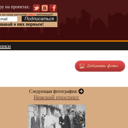
ру на проектах:
 на нашу рассылку
новых
публикаций!
знавай о них первым!
ники
Следующая фотография:
Невский проспект.