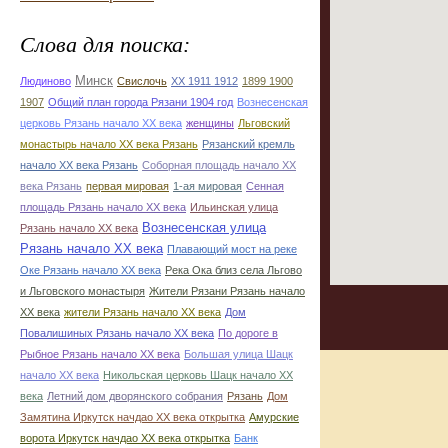
Слова для поиска:
Минск
Людиново
Свислочь
XX 1911 1912
1899 1900
1907
Общий план города Рязани 1904 год
Вознесенская
церковь Рязань начало ХХ века
женщины
Льговский
монастырь начало ХХ века Рязань
Рязанский кремль
начало ХХ века Рязань
Соборная площадь начало ХХ
века Рязань
первая мировая
1-ая мировая
Сенная
площадь Рязань начало ХХ века
Ильинская улица
Вознесенская улица
Рязань начало ХХ века
Рязань начало ХХ века
Плавающий мост на реке
Оке Рязань начало ХХ века
Река Ока близ села Льгово
и Льговского монастыря
Жители Рязани Рязань начало
ХХ века
жители Рязань начало ХХ века
Дом
Повалишиных Рязань начало ХХ века
По дороге в
Рыбное Рязань начало ХХ века
Большая улица Шацк
начало ХХ века
Никольская церковь Шацк начало ХХ
века
Летний дом дворянского собрания
Рязань
Дом
Замятина Иркутск начдао ХХ века открытка
Амурские
ворота Иркутск начдао ХХ века открытка
Банк