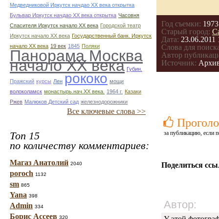
Медведниковой Иркутск начдао ХХ века открытка
Бульвар Иркутск начдао ХХ века открытка
Часовня
Год съемки:
1973
Спасителя Иркутск начало ХХ века
Городской театр
Старый город:
С
Иркутск начало ХХ века
Государственный банк. Иркутск
Дата:
23.06.2011 
начало ХХ века
19 век
1845
Поляки
Слова для поиска
Панорама Москва
Автор публикац
начало ХХ века
Источник:
Архив
Губин.
рококо
Пражский
курсы
Лен
мощи
волоколамск
монастырь.нач.ХХ века.
1964 г.
Казаки
Ржев
Малюков Детский сад
железнодорожники
Все ключевые слова >>
Проголо
Топ 15
за публикацию, если п
по количеству комментариев:
Магаз Анатолий
2040
Поделиться ссы
poroch
1132
sm
865
Yana
398
Автор:
Admin
334
Борис Ассеев
320
У этой фотогра