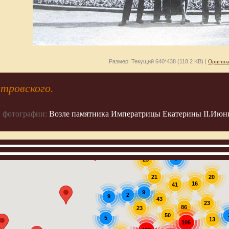
Размер: Текущий 640*438 (118.2 KB) |
Оригина
тровского.
 фотографии:
Возле памятника Императрицы Екатерины II.Июнь
3
23
20
21
16
41
9
2
9
43
23
86
23
50
5
13
106