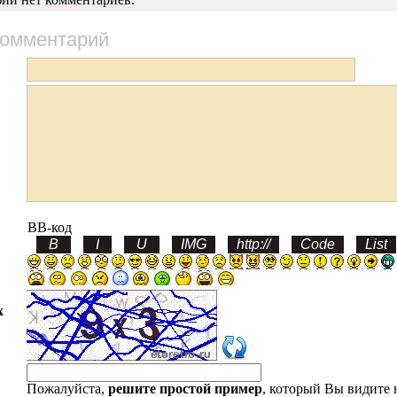
комментарий
BB-код
х
Пожалуйста,
решите простой пример
, который Вы видите 