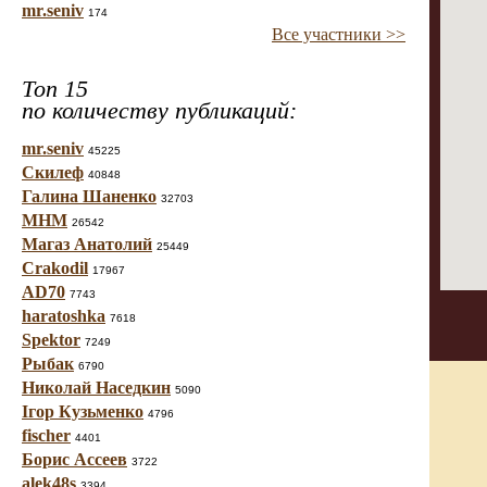
mr.seniv
174
Все участники >>
Топ 15
по количеству публикаций:
mr.seniv
45225
Скилеф
40848
Галина Шаненко
32703
МНМ
26542
Магаз Анатолий
25449
Crakodil
17967
AD70
7743
haratoshka
7618
Spektor
7249
Рыбак
6790
Николай Наседкин
5090
Ігор Кузьменко
4796
fischer
4401
Борис Ассеев
3722
alek48s
3394