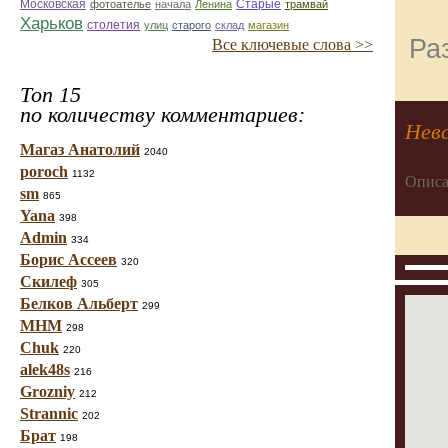
Старые
Московская
фотоателье
начала
Ленина
трамвай
Харьков
столетия
улиц
старого
склад
магазин
Ра
Все ключевые слова >>
Топ 15
по количеству комментариев:
Невс
Магаз Анатолий
2040
poroch
1132
Описа
sm
865
Yana
398
Admin
334
Борис Ассеев
320
Скилеф
305
Белков Альберт
299
МНМ
298
Chuk
220
alek48s
216
Grozniy
212
Strannic
202
Брат
198