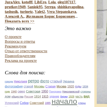
JuraAlex
,
kotofff
,
LibEro
,
Lola
,
oleg107117
,
prutkov1949
,
Saniok95
,
Serega
,
shishkovapolina
,
tashusik
,
turinetz
,
Valet2
,
Vera Stepanskaya
,
Алексей А.
,
Желваков Борис Борисович
...
Показать всех >>
Это важно
О проекте
Вопросы и ответы
Рекомендуем
Отказ от ответственности
Правообладателям
Реклама на проекте
Слова для поиска:
ретро
фото
старый
Николаев
Украина
города
фотография
Старая
Москва
1920
годы
старой
Москвы
1934
1950
сквер
году
1940
Советская
Панорама
Николаевской
стороны
вид
дом
1914
1915
здание
общества
Россия
биржи
1928
часть
начало
Собор
Успенский
Советский
1885
улицы