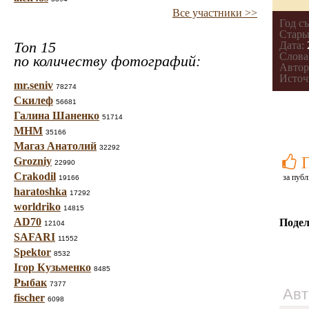
Все участники >>
Год с
Стары
Топ 15
Дата:
Слова
по количеству фотографий:
Автор
Источ
mr.seniv
78274
Скилеф
56681
Галина Шаненко
51714
МНМ
35166
Магаз Анатолий
32292
Grozniy
22990
Crakodil
за публ
19166
haratoshka
17292
worldriko
14815
AD70
Подел
12104
SAFARI
11552
Spektor
8532
Ігор Кузьменко
8485
Рыбак
7377
Авт
fischer
6098