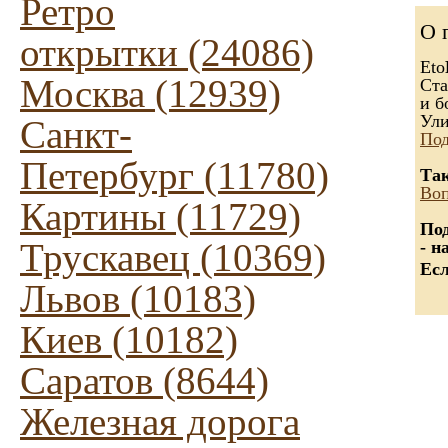
Ретро
О 
открытки (24086)
Eto
Москва (12939)
Ста
и б
Ули
Санкт-
Под
Петербург (11780)
Так
Воп
Картины (11729)
Под
Трускавец (10369)
- н
Есл
Львов (10183)
Киев (10182)
Саратов (8644)
Железная дорога