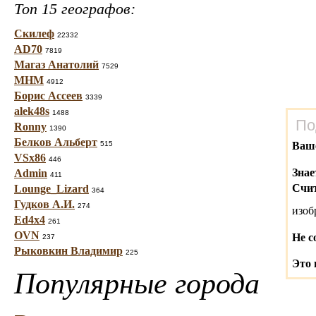
Топ 15 географов:
Скилеф
22332
AD70
7819
Магаз Анатолий
7529
МНМ
4912
Борис Ассеев
3339
alek48s
1488
По
Ronny
1390
Белков Альберт
515
Ваш
VSx86
446
Знае
Admin
411
Счит
Lounge_Lizard
364
Гудков А.И.
274
изо
Ed4x4
261
OVN
Не с
237
Рыковкин Владимир
225
Это 
Популярные города