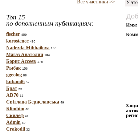
Все участники >>
У это
Доб
Топ 15
по дополненным публикациям:
Имя:
fischer
Комм
459
korostenec
436
Nadezda Mihhailova
186
Магаз Анатолий
184
Борис Ассеев
178
Рыбак
156
ggeolog
88
kuban46
59
Брат
56
AD70
52
Світлана Бериславська
49
Защи
Klimbim
48
авто
Скилеф
реги
41
Admin
40
Crakodil
33