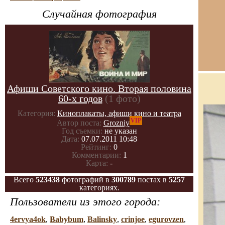
Случайная фотография
Афиши Советского кино. Вторая половина
60-х годов
(1 фото)
Категория:
Киноплакаты, афиши кино и театра
VIP
Автор поста:
Grozniy
Год съемки:
не указан
Дата:
07.07.2011 10:48
Рейтинг:
0
Комментарии:
1
Карта:
-
Всего
523438
фотографий в
300789
постах в
5257
категориях.
Пользователи из этого города:
4ervya4ok
,
Babybum
,
Balinsky
,
crinjoe
,
egurovzen
,