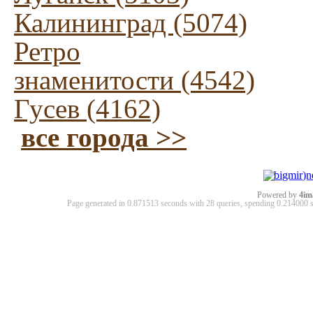
Калининград (5074)
Ретро
знаменитости (4542)
Гусев (4162)
все города >>
Powered by
4im
Page generated in 0.871513 seconds with 28 queries, spending 0.21400