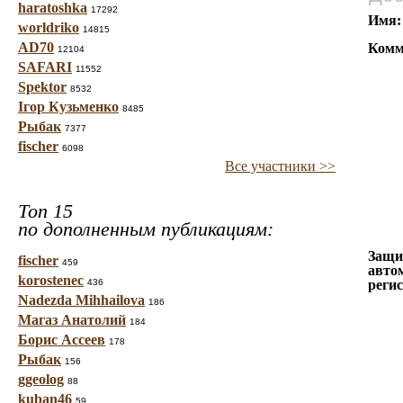
haratoshka
17292
Имя:
worldriko
14815
AD70
Комм
12104
SAFARI
11552
Spektor
8532
Ігор Кузьменко
8485
Рыбак
7377
fischer
6098
Все участники >>
Топ 15
по дополненным публикациям:
Защи
fischer
459
авто
korostenec
436
реги
Nadezda Mihhailova
186
Магаз Анатолий
184
Борис Ассеев
178
Рыбак
156
ggeolog
88
kuban46
59