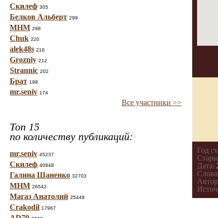
Скилеф
305
Белков Альберт
299
МНМ
298
Chuk
220
alek48s
216
Grozniy
212
Strannic
202
Брат
198
mr.seniv
174
Все участники >>
Топ 15
по количеству публикаций:
Год с
mr.seniv
45237
Стары
Скилеф
Дата:
40848
Слова
Галина Шаненко
32703
Автор
МНМ
26542
Источ
Магаз Анатолий
25449
Crakodil
17967
AD70