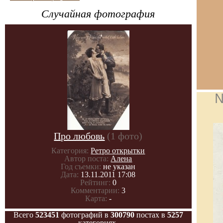
Случайная фотография
№
Про любовь
(1 фото)
Категория:
Ретро открытки
Автор поста:
Алена
Год съемки:
не указан
Дата:
13.11.2011 17:08
Рейтинг:
0
Комментарии:
3
Карта:
-
Всего
523451
фотографий в
300790
постах в
5257
категориях.