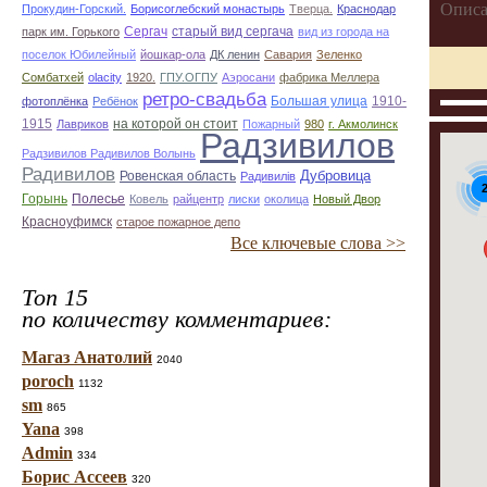
Описа
Прокудин-Горский.
Борисоглебский монастырь
Тверца.
Краснодар
Сергач
старый вид сергача
парк им. Горького
вид из города на
поселок Юбилейный
йошкар-ола
ДК ленин
Савария
Зеленко
Сомбатхей
olacity
1920.
ГПУ.ОГПУ
Аэросани
фабрика Меллера
ретро-свадьба
Большая улица
1910-
фотоплёнка
Ребёнок
1915
на которой он стоит
Лавриков
Пожарный
980
г. Акмолинск
Радзивилов
Радзивилов Радивилов Волынь
Радивилов
Дубровица
Ровенская область
Радивилiв
Горынь
Полесье
Ковель
райцентр
лиски
околица
Новый Двор
Красноуфимск
старое пожарное депо
Все ключевые слова >>
Топ 15
по количеству комментариев:
Магаз Анатолий
2040
poroch
1132
sm
865
Yana
398
Admin
334
Борис Ассеев
320