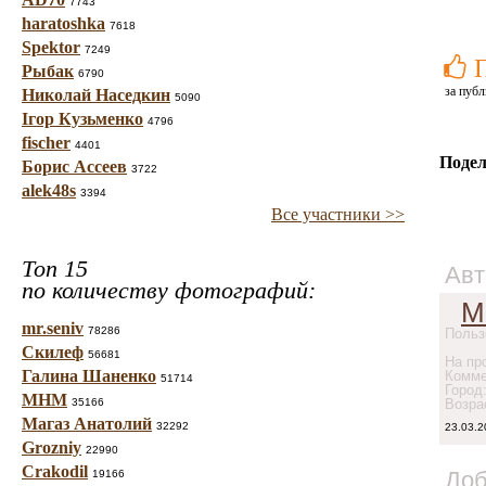
7743
haratoshka
7618
Spektor
7249
Рыбак
6790
за публ
Николай Наседкин
5090
Ігор Кузьменко
4796
fischer
4401
Подел
Борис Ассеев
3722
alek48s
3394
Все участники >>
Топ 15
Авт
по количеству фотографий:
М
mr.seniv
78286
Польз
Скилеф
56681
На про
Галина Шаненко
Комме
51714
Город
МНМ
35166
Возра
Магаз Анатолий
32292
23.03.2
Grozniy
22990
Crakodil
Доб
19166