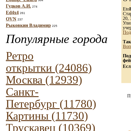
364
Гудков А.И.
274
Eto
Ed4x4
Ста
261
20, 
OVN
237
Ули
Рыковкин Владимир
225
уче
Под
Популярные города
Так
Воп
Ретро
Под
фей
открытки (24086)
Есл
Москва (12939)
Санкт-
П
Петербург (11780)
Картины (11730)
Трускавец (10369)