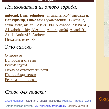
Пользователи из этого города:
autocad
,
Lina
,
selindger
,
vi.timchenko@yandex.ru
,
Влакдимир
,
Николай Сухомозский
,
12sveta12
,
acula_store
,
air_cell
,
Aleks1984
,
Alesgood
,
AlesyaSH
,
Alexabohanskiy
,
Alexanis
,
Alkore
,
am04
,
Anatol191
,
And1
,
Andres13
,
Andrew
...
Показать всех >>
Это важно
О проекте
Вопросы и ответы
Рекомендуем
Отказ от ответственности
Правообладателям
Реклама на проекте
Слова для поиска:
Окку
озеро Марупес
лодочная станция
Главпочта
Фабрика "Аврора". 1965
Богоявленская церковь
Дмитровский монастырь
церковь Успенья