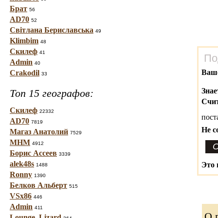
Брат
56
AD70
52
Світлана Бериславська
49
Klimbim
48
Скилеф
41
По
Admin
40
Ваш
Crakodil
33
Знае
Топ 15 географов:
Счит
Скилеф
22332
пост
AD70
7819
Не с
Магаз Анатолий
7529
МНМ
4912
Борис Ассеев
3339
alek48s
Это 
1488
Ronny
1390
Белков Альберт
515
VSx86
446
Admin
411
О 
Lounge_Lizard